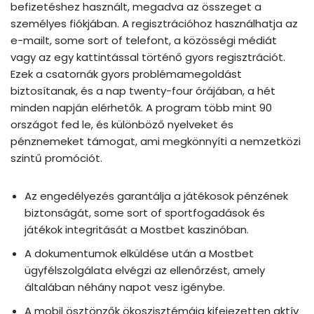
befizetéshez használt, megadva az összeget a
személyes fiókjában. A regisztrációhoz használhatja az
e-mailt, some sort of telefont, a közösségi médiát
vagy az egy kattintással történő gyors regisztrációt.
Ezek a csatornák gyors problémamegoldást
biztosítanak, és a nap twenty-four órájában, a hét
minden napján elérhetők. A program több mint 90
országot fed le, és különböző nyelveket és
pénznemeket támogat, ami megkönnyíti a nemzetközi
szintű promóciót.
Az engedélyezés garantálja a játékosok pénzének
biztonságát, some sort of sportfogadások és
játékok integritását a Mostbet kaszinóban.
A dokumentumok elküldése után a Mostbet
ügyfélszolgálata elvégzi az ellenőrzést, amely
általában néhány napot vesz igénybe.
A mobil ösztönzők ökoszisztémája kifejezetten aktív