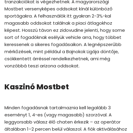
tranzakciókat is végezhetnek. A magyarországi
Mostbet versenyképes oddsokat kínál különböző
sportágakra. A felhasználók itt gyakran 2-3%-kal
magasabb oddsokat találnak a piaci átlagokhoz
képest. Hosszú távon ez zidovudine jelenti, hogy some
sort of fogadóknak esélyük vehicle arra, hogy többet
keressenek a sikeres fogadásaikon. A legnépszerűbb
mérkőzések, mint például a Bajnokok Ligája döntője,
csökkentett árréssel rendelkezhetnek, ami még
vonzóbbá teszi arizona oddsokat.
Kaszinó Mostbet
Minden fogadásnak tartalmaznia kell legalább 3
eseményt 1, 4-es (vagy magasabb) szorzóval. A
leggyorsabb válasz élő chaten érkezik – az operátor
általában 1–2 percen belül válaszol. A fiók aktiválásához