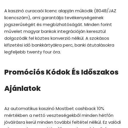
A kaszinó curacaói licenc alapján működik (8048/JAZ
licencszám), ami garantálja tevékenységeinek
jogszerűségét és megbízhatóságát. Minden forint
művelet magyar bankok integrációján keresztül
dolgozódik fel köztes konverzió nélkül. A szokásos
kifizetési idő bankkártyákra perc, banki átutalásokra
legfeljebb twenty four óra.
Promóciós Kódok És Időszakos
Ajánlatok
Az automatikus kaszinó Mostbet cashback 10%
mértékben a nettó veszteségekből minden hétfőn
jóváírásra kerül minden további feltétel nélkül. Ez valódi