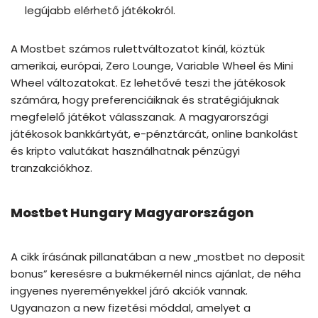
legújabb elérhető játékokról.
A Mostbet számos rulettváltozatot kínál, köztük
amerikai, európai, Zero Lounge, Variable Wheel és Mini
Wheel változatokat. Ez lehetővé teszi the játékosok
számára, hogy preferenciáiknak és stratégiájuknak
megfelelő játékot válasszanak. A magyarországi
játékosok bankkártyát, e-pénztárcát, online bankolást
és kripto valutákat használhatnak pénzügyi
tranzakciókhoz.
Mostbet Hungary Magyarországon
A cikk írásának pillanatában a new „mostbet no deposit
bonus” keresésre a bukmékernél nincs ajánlat, de néha
ingyenes nyereményekkel járó akciók vannak.
Ugyanazon a new fizetési móddal, amelyet a