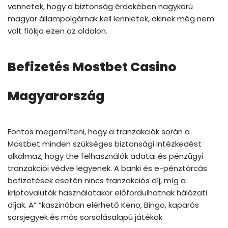
vennetek, hogy a biztonság érdekében nagykorú
magyar állampolgárnak kell lennietek, akinek még nem
volt fiókja ezen az oldalon.
Befizetés Mostbet Casino
Magyarország
Fontos megemlíteni, hogy a tranzakciók során a
Mostbet minden szükséges biztonsági intézkedést
alkalmaz, hogy the felhasználók adatai és pénzügyi
tranzakciói védve legyenek. A banki és e-pénztárcás
befizetések esetén nincs tranzakciós díj, míg a
kriptovaluták használatakor előfordulhatnak hálózati
díjak. A” “kaszinóban elérhető Keno, Bingo, kaparós
sorsjegyek és más sorsolásalapú játékok.