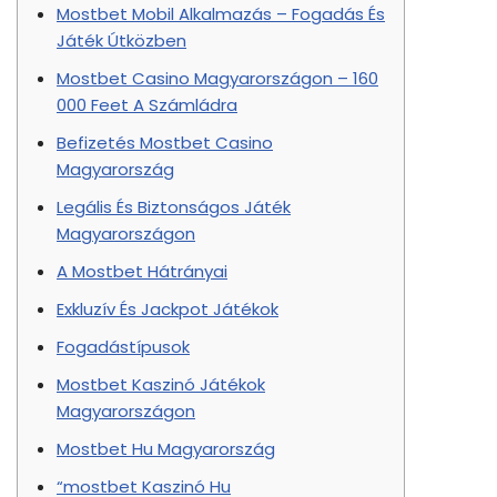
Mostbet Mobil Alkalmazás – Fogadás És
Játék Útközben
Mostbet Casino Magyarországon – 160
000 Feet A Számládra
Befizetés Mostbet Casino
Magyarország
Legális És Biztonságos Játék
Magyarországon
A Mostbet Hátrányai
Exkluzív És Jackpot Játékok
Fogadástípusok
Mostbet Kaszinó Játékok
Magyarországon
Mostbet Hu Magyarország
“mostbet Kaszinó Hu