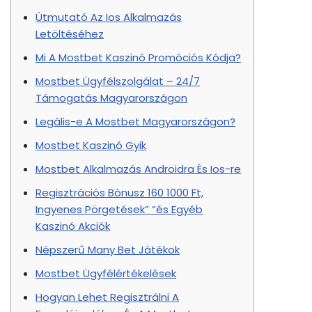
Útmutató Az Ios Alkalmazás
Letöltéséhez
Mi A Mostbet Kaszinó Promóciós Kódja?
Mostbet Ügyfélszolgálat – 24/7
Támogatás Magyarországon
Legális-e A Mostbet Magyarországon?
Mostbet Kaszinó Gyik
Mostbet Alkalmazás Androidra És Ios-re
Regisztrációs Bónusz 160 1000 Ft,
Ingyenes Pörgetések” “és Egyéb
Kaszinó Akciók
Népszerű Many Bet Játékok
Mostbet Ügyfélértékelések
Hogyan Lehet Regisztrálni A