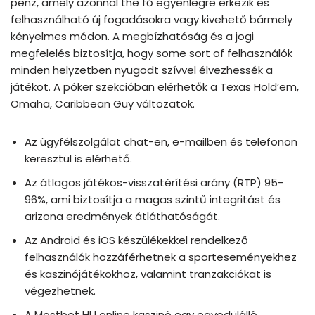
pénz, amely azonnal the fő egyenlegre érkezik és
felhasználható új fogadásokra vagy kivehető bármely
kényelmes módon. A megbízhatóság és a jogi
megfelelés biztosítja, hogy some sort of felhasználók
minden helyzetben nyugodt szívvel élvezhessék a
játékot. A póker szekcióban elérhetők a Texas Hold’em,
Omaha, Caribbean Guy változatok.
Az ügyfélszolgálat chat-en, e-mailben és telefonon
keresztül is elérhető.
Az átlagos játékos-visszatérítési arány (RTP) 95-
96%, ami biztosítja a magas szintű integritást és
arizona eredmények átláthatóságát.
Az Android és iOS készülékekkel rendelkező
felhasználók hozzáférhetnek a sporteseményekhez
és kaszinójátékokhoz, valamint tranzakciókat is
végezhetnek.
A Mostbet HU online kaszinó egy egyedülálló