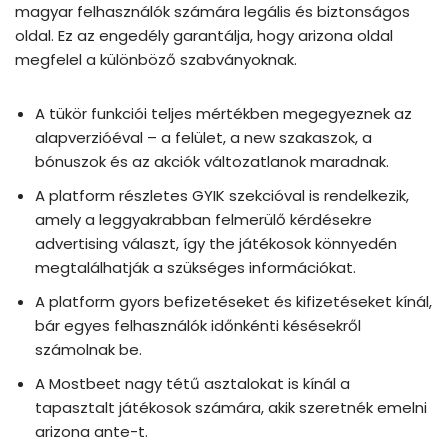
magyar felhasználók számára legális és biztonságos
oldal. Ez az engedély garantálja, hogy arizona oldal
megfelel a különböző szabványoknak.
A tükör funkciói teljes mértékben megegyeznek az
alapverzióéval – a felület, a new szakaszok, a
bónuszok és az akciók változatlanok maradnak.
A platform részletes GYIK szekcióval is rendelkezik,
amely a leggyakrabban felmerülő kérdésekre
advertising választ, így the játékosok könnyedén
megtalálhatják a szükséges információkat.
A platform gyors befizetéseket és kifizetéseket kínál,
bár egyes felhasználók időnkénti késésekről
számolnak be.
A Mostbeеt nagy tétű asztalokat is kínál a
tapasztalt játékosok számára, akik szeretnék emelni
arizona ante-t.