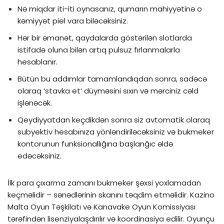
Nə miqdar iti-iti oynasanız, qumarın mahiyyətinə o
kəmiyyət piel vara biləcəksiniz.
Hər bir əmanət, qaydalarda göstərilən slotlarda
istifadə oluna bilən artıq pulsuz fırlanmalarla
hesablanır.
Bütün bu addımlar tamamlandıqdan sonra, sadəcə
olaraq ‘stavka et’ düyməsini sıxın və mərciniz cəld
işlənəcək.
Qeydiyyatdan keçdikdən sonra siz avtomatik olaraq
subyektiv hesabınıza yönləndiriləcəksiniz və bukmeker
kontorunun funksionallığına başlanğıc əldə
edəcəksiniz.
İlk para çıxarma zamanı bukmeker şəxsi yoxlamadan
keçməlidir – sənədlərinin skanını təqdim etməlidir. Kazino
Malta Oyun Təşkilatı və Kanavake Oyun Komissiyası
tərəfindən lisenziyalaşdırılır və koordinasiya edilir. Oyunçu