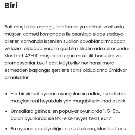
Biri
Bəli, müştərilər e-poçt, telefon və ya söhbət vasitəsilə
müştəri xidməti komandası ilə asanlıqla əlaqə saxlaya
bilərlər. Komanda istənilən sualları cavablandırmaqdan
və lazım olduqda yardım göstərməkdən adi məmnundur
Mostbet AZ-90 müştəriləri üçün müxtəlif bonuslar və
promosyonlar təklif edir. Müştərilər hər hansı mərc
etməzdən başlanğıc şərtlərlə tanış olduqlarına ümidvar
olmalıdırlar.
Hər bir virtual oyunun oyunçularının adları, turnirləri və
matçları real həyatdakı yön müqabillərini inad etdirir.
Əmsallara gəlincə, ən populyar oyunlarda 1, 5-5%,
qalan oyunlarda isə 8%-ə kəmiyyət təklif edir.”
Bu oyunun populyarlığını nəzərə alaraq, Mostbet onu