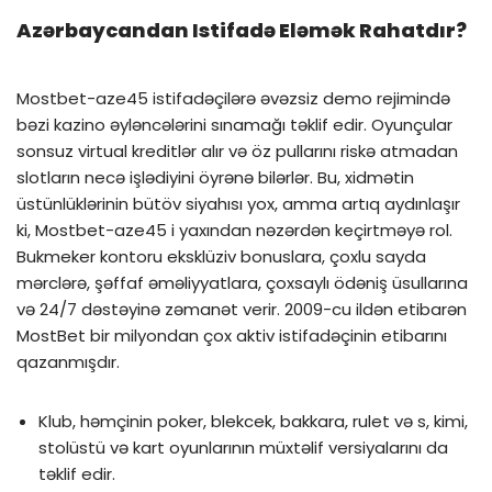
Azərbaycandan Istifadə Eləmək Rahatdır?
Mostbet-aze45 istifadəçilərə əvəzsiz demo rejimində
bəzi kazino əyləncələrini sınamağı təklif edir. Oyunçular
sonsuz virtual kreditlər alır və öz pullarını riskə atmadan
slotların necə işlədiyini öyrənə bilərlər. Bu, xidmətin
üstünlüklərinin bütöv siyahısı yox, amma artıq aydınlaşır
ki, Mostbet-aze45 i yaxından nəzərdən keçirtməyə rol.
Bukmeker kontoru eksklüziv bonuslara, çoxlu sayda
mərclərə, şəffaf əməliyyatlara, çoxsaylı ödəniş üsullarına
və 24/7 dəstəyinə zəmanət verir. 2009-cu ildən etibarən
MostBet bir milyondan çox aktiv istifadəçinin etibarını
qazanmışdır.
Klub, həmçinin poker, blekcek, bakkara, rulet və s, kimi,
stolüstü və kart oyunlarının müxtəlif versiyalarını da
təklif edir.