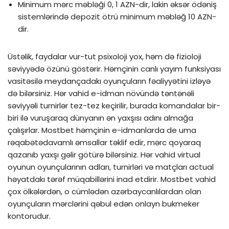
Minimum mərc məbləği 0, 1 AZN-dir, lakin əksər ödəniş
sistemlərində depozit ötrü minimum məbləğ 10 AZN-
dir.
Üstəlik, faydalar vur-tut psixoloji yox, həm də fizioloji
səviyyədə özünü göstərir. Həmçinin canlı yayım funksiyası
vasitəsilə meydançadakı oyunçuların fəaliyyətini izləyə
də bilərsiniz. Hər vahid e-idman növündə təntənəli
səviyyəli turnirlər tez-tez keçirilir, burada komandalar bir-
biri ilə vuruşaraq dünyanın ən yaxşısı adını almağa
çalışırlar. Mostbet həmçinin e-idmanlarda de uma
rəqabətədavamlı əmsallar təklif edir, mərc qoyaraq
qazanıb yaxşı gəlir götürə bilərsiniz. Hər vahid virtual
oyunun oyunçularının adları, turnirləri və matçları actual
həyatdakı tərəf müqabillərini inad etdirir. Mostbet vahid
çox ölkələrdən, o cümlədən azərbaycanlılardan olan
oyunçuların mərclərini qəbul edən onlayn bukmeker
kontorudur.