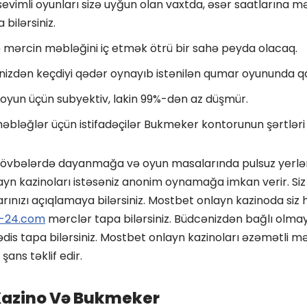
 sevimli oyunları sizə uyğun olan vaxtda, əsər saatlarına 
ilərsiniz.
 mərcin məbləğini iç etmək ötrü bir sahə peyda olacaq.
izdən keçdiyi qədər oynayıb istənilən qumar oyununda qaz
 oyun üçün subyektiv, lakin 99%-dən az düşmür.
məbləğlər üçün istifadəçilər Bukmeker kontorunun şərtləri i
 növbələrdə dayanmağa və oyun masalarında pulsuz yerl
ayn kazinoları istəsəniz anonim oynamağa imkan verir. Si
ınızı açıqlamaya bilərsiniz. Mostbet onlayn kazinoda siz 
z-24.com
mərclər tapa bilərsiniz. Büdcənizdən bağlı olma
 hədis tapa bilərsiniz. Mostbet onlayn kazinoları əzəmətli
ans təklif edir.
Kazino Və Bukmeker