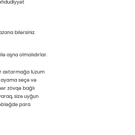
məhdudiyyət
ana bilərsiniz.
lə aşna olmalıdırlar.
ər axtarmağa lüzum
z ayama seçə və
hər zövqə bağlı
yaraq, sizə uyğun
 məbləğdə para