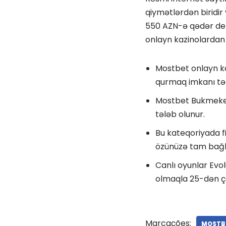
qiymətlərdən biridir
550 AZN-ə qədər depo
onlayn kazinolardan 
Mostbet onlayn ka
qurmaq imkanı təkl
Mostbet Bukmeker
tələb olunur.
Bu kateqoriyada f
özünüzə tam bağlı 
Canlı oyunlar Evo
olmaqla 25-dən çox
Marcações:
MOSTB