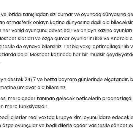
 və ibtidai tanışlıqdan sizi qumar və oyuncaq dünyasına q
n atmasferik onlayn kazino dünyasına daxil ola biləcəksin
ər vahid oyunçunu dəvət edir və onlayn kazino oyunları ö
 Mostbet slotları və özgə qumar oyunlarını iOS və Android c
itəsilə də oynaya bilərsiniz. Tətbiq yaxşı optimallaşdırlıb v
azlarda belə. Mostbet kazinoda hər bir müasir qeydiyyat
.
ayn dəstək 24/7 və hətta bayram günlərində əlçatandır, 
dmətinə ümidvar ola bilərsiniz.
əsi mərc qədər tanınan gələcək nəticələrin proqnozlaşd
n mərc funksiyasıdır.
bədii dilerlər real vaxtda krupye kimi oyunu idarə edəcəklə
zgə oyunçular və bədii dilerlə cadar vasitəsilə söhbət ed