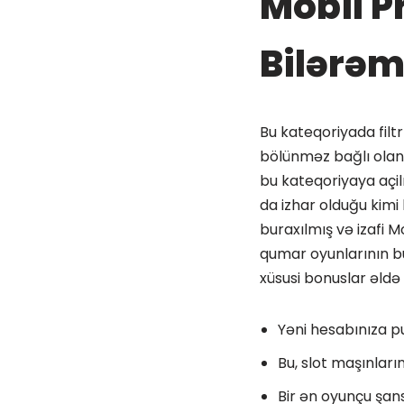
Mobil 
Bilərə
Bu kateqoriyada filt
bölünməz bağlı olan 
bu kateqoriyaya açil
da izhar olduğu kimi
buraxılmış və izafi M
qumar oyunlarının bu
xüsusi bonuslar əldə 
Yəni hesabınıza pu
Bu, slot maşınları
Bir ən oyunçu şans