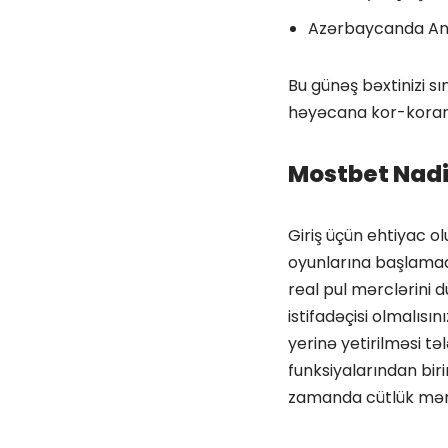
Azərbaycanda Andr
Bu günəş bəxtinizi 
həyəcana kor-koran
Mostbet Nadi
Giriş üçün ehtiyac 
oyunlarına başlamaq 
real pul mərclərini
istifadəçisi olmalı
yerinə yetirilməsi 
funksiyalarından biri
zamanda cütlük mərcl