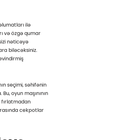
lumatları ilə
arı və özgə qumar
sizi nəticəyə
ra biləcəksiniz.
evindirmiş
n seçimi, səhifənin
. Bu, oyun maşınının
ı fırlatmadan
arasında cekpotlar