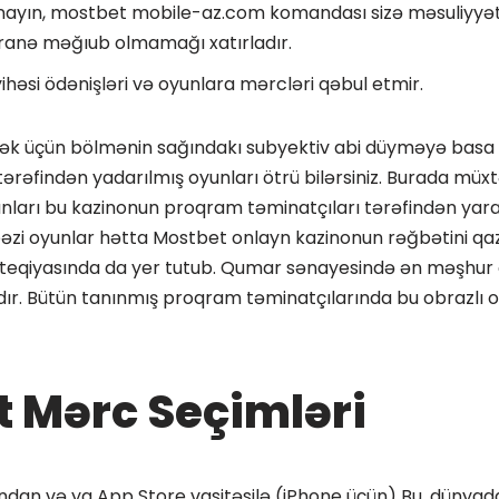
sınayın, mostbet mobile-az.com komandası sizə məsuliyyə
anə məğıub olmamağı xatırladır.
ihəsi ödənişləri və oyunlara mərcləri qəbul etmir.
ək üçün bölmənin sağındakı subyektiv abi düyməyə basa bi
əfindən yadarılmış oyunları ötrü bilərsiniz. Burada müxtəl
ları bu kazinonun proqram təminatçıları tərəfindən yar
bəzi oyunlar hətta Mostbet onlayn kazinonun rəğbətini qa
teqiyasında da yer tutub. Qumar sənayesində ən məşhur
ır. Bütün tanınmış proqram təminatçılarında bu obrazlı o
 Mərc Seçimləri
ndan və ya App Store vasitəsilə (iPhone üçün) Bu, dünyad