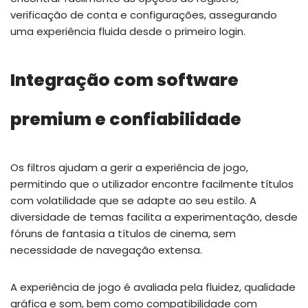
verificação de conta e configurações, assegurando
uma experiência fluida desde o primeiro login.
Integração com software
premium e confiabilidade
Os filtros ajudam a gerir a experiência de jogo,
permitindo que o utilizador encontre facilmente títulos
com volatilidade que se adapte ao seu estilo. A
diversidade de temas facilita a experimentação, desde
fóruns de fantasia a títulos de cinema, sem
necessidade de navegação extensa.
A experiência de jogo é avaliada pela fluidez, qualidade
gráfica e som, bem como compatibilidade com