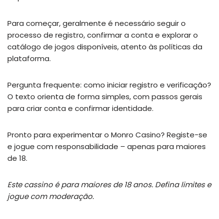
Para começar, geralmente é necessário seguir o
processo de registro, confirmar a conta e explorar o
catálogo de jogos disponíveis, atento às políticas da
plataforma.
Pergunta frequente: como iniciar registro e verificação?
O texto orienta de forma simples, com passos gerais
para criar conta e confirmar identidade.
Pronto para experimentar o Monro Casino? Registe-se
e jogue com responsabilidade – apenas para maiores
de 18.
Este cassino é para maiores de 18 anos. Defina limites e
jogue com moderação.