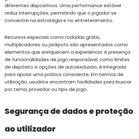
diferentes dispositivos. Uma performance estável
reduz interrupções, permitindo que o jogador se
concentre na estratégia e no entretenimento.
Recursos especiais como rodadas grátis,
multiplicadores ou jackpots são apresentados como
elementos que enriquecem a experiência. A presença
de funcionalidades de jogo responsável, como limites
de depósito e opções de autoexclusão, é integrada
para apoiar uma prática consciente. Em termos de
utilização, usuários encontram facilidades para buscar
por tema, provedor ou tipo de jogo.
Segurança de dados e proteção
ao utilizador