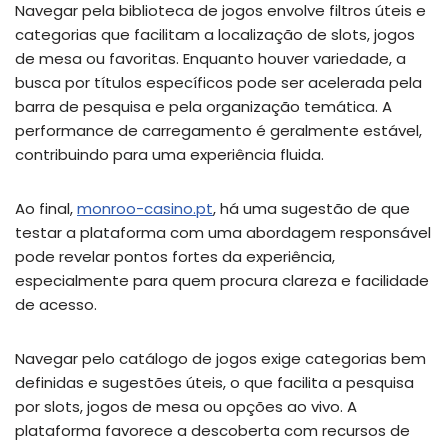
Navegar pela biblioteca de jogos envolve filtros úteis e
categorias que facilitam a localização de slots, jogos
de mesa ou favoritas. Enquanto houver variedade, a
busca por títulos específicos pode ser acelerada pela
barra de pesquisa e pela organização temática. A
performance de carregamento é geralmente estável,
contribuindo para uma experiência fluida.
Ao final,
monroo-casino.pt
, há uma sugestão de que
testar a plataforma com uma abordagem responsável
pode revelar pontos fortes da experiência,
especialmente para quem procura clareza e facilidade
de acesso.
Navegar pelo catálogo de jogos exige categorias bem
definidas e sugestões úteis, o que facilita a pesquisa
por slots, jogos de mesa ou opções ao vivo. A
plataforma favorece a descoberta com recursos de