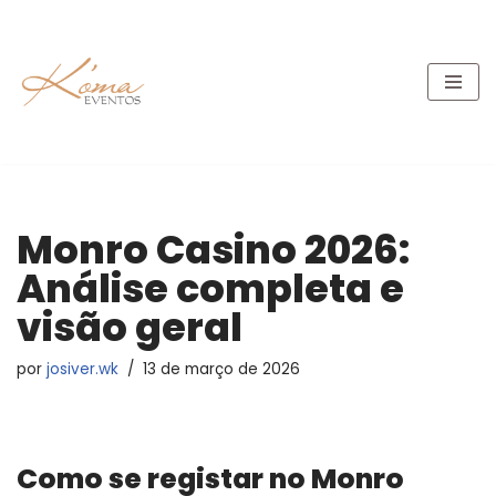
Pular
para
o
conteúdo
Monro Casino 2026:
Análise completa e
visão geral
por
josiver.wk
13 de março de 2026
Como se registar no Monro