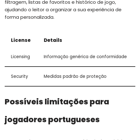
filtragem, listas de favoritos e histórico de jogo,
ajudando o leitor a organizar a sua experiência de
forma personalizada.
License
Details
Licensing
Informação genérica de conformidade
Security
Medidas padrão de proteção
Possíveis limitações para
jogadores portugueses