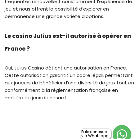
fréquentes renouvellent constamment l’expérience de
jeu et nous offrent la possibilité d’explorer en
permanence une grande variété d’options.
Le casino Julius est-il autorisé à opérer en
France ?
Oui, Julius Casino détient une autorisation en France.
Cette autorisation garantit un cadre légal, permettant
aux joueurs de bénéficier d’une diversité de jeux tout en
conformément à la réglementation française en
matière de jeux de hasard.
Fale conosco
via Whatsapp