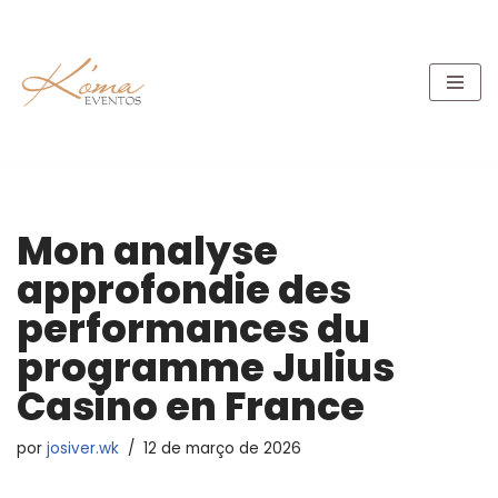
Pular
para
o
conteúdo
Mon analyse
approfondie des
performances du
programme Julius
Casino en France
por
josiver.wk
12 de março de 2026