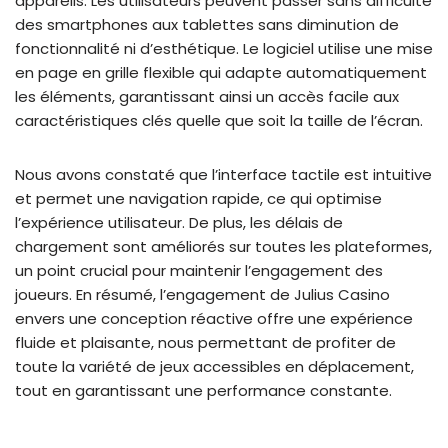
appareils. Les utilisateurs peuvent passer sans difficulté
des smartphones aux tablettes sans diminution de
fonctionnalité ni d’esthétique. Le logiciel utilise une mise
en page en grille flexible qui adapte automatiquement
les éléments, garantissant ainsi un accès facile aux
caractéristiques clés quelle que soit la taille de l’écran.
Nous avons constaté que l’interface tactile est intuitive
et permet une navigation rapide, ce qui optimise
l’expérience utilisateur. De plus, les délais de
chargement sont améliorés sur toutes les plateformes,
un point crucial pour maintenir l’engagement des
joueurs. En résumé, l’engagement de Julius Casino
envers une conception réactive offre une expérience
fluide et plaisante, nous permettant de profiter de
toute la variété de jeux accessibles en déplacement,
tout en garantissant une performance constante.