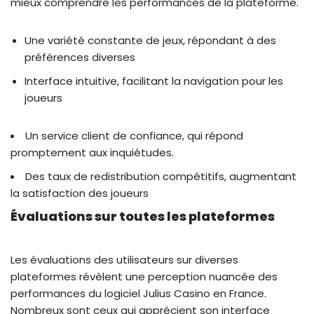
mieux comprendre les performances de la plateforme.
Une variété constante de jeux, répondant à des
préférences diverses
Interface intuitive, facilitant la navigation pour les
joueurs
Un service client de confiance, qui répond
promptement aux inquiétudes.
Des taux de redistribution compétitifs, augmentant
la satisfaction des joueurs
Évaluations sur toutes les plateformes
Les évaluations des utilisateurs sur diverses
plateformes révèlent une perception nuancée des
performances du logiciel Julius Casino en France.
Nombreux sont ceux qui apprécient son interface