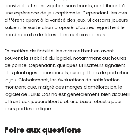
conviviale et sa navigation sans heurts, contribuant à
une expérience de jeu captivante. Cependant, les avis
diffèrent quant à la variété des jeux. Si certains joueurs
saluent le vaste choix proposé, d’autres regrettent le
nombre limité de titres dans certains genres.
En matière de fiabilité, les avis mettent en avant
souvent la stabilité du logiciel, notamment aux heures
de pointe. Cependant, quelques utilisateurs signalent
des plantages occasionnels, susceptibles de perturber
le jeu. Globalement, les évaluations de satisfaction
montrent que, malgré des marges d’amélioration, le
logiciel de Julius Casino est généralement bien accueilli,
offrant aux joueurs liberté et une base robuste pour
leurs parties en ligne.
Foire aux questions