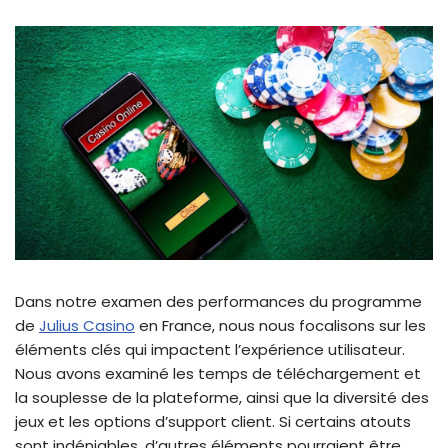
Dans notre examen des performances du programme
de
Julius Casino
en France, nous nous focalisons sur les
éléments clés qui impactent l’expérience utilisateur.
Nous avons examiné les temps de téléchargement et
la souplesse de la plateforme, ainsi que la diversité des
jeux et les options d’support client. Si certains atouts
sont indéniables, d’autres éléments pourraient être