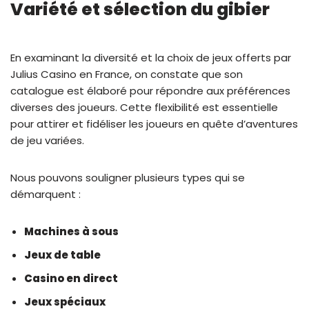
Variété et sélection du gibier
En examinant la diversité et la choix de jeux offerts par
Julius Casino en France, on constate que son
catalogue est élaboré pour répondre aux préférences
diverses des joueurs. Cette flexibilité est essentielle
pour attirer et fidéliser les joueurs en quête d’aventures
de jeu variées.
Nous pouvons souligner plusieurs types qui se
démarquent :
Machines à sous
Jeux de table
Casino en direct
Jeux spéciaux