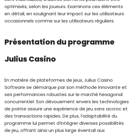
optimisés, selon les joueurs. Examinons ces éléments
en détail, en soulignant leur impact sur les utilisateurs
occasionnels comme sur les utilisateurs réguliers.
Présentation du programme
Julius Casino
En matière de plateformes de jeux, Julius Casino
Software se démarque par son méthode innovante et
ses performances robustes sur le marché hexagonal
concurrentiel. Son dévouement envers les technologies
de pointe assure une expérience de jeu sans accroc et
des transactions rapides. De plus, l’adaptabilité du
programme lui permet d’intégrer diverses possibilités
de jeu, offrant ainsi un plus large éventail aux