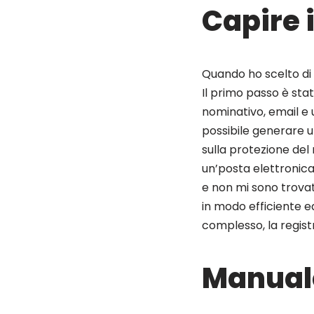
Capire 
Quando ho scelto di 
Il primo passo è st
nominativo, email e 
possibile generare 
sulla protezione del
un’posta elettronica 
e non mi sono trovat
in modo efficiente e
complesso, la regist
Manuale