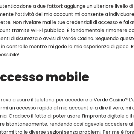
’autenticazione a due fattori: aggiunge un ulteriore livello d
mente l’attività del mio account mi consente a individu
ette. Non rivelare mai le tue credenziali di accesso e fai 
ount tramite Wi-Fi pubblico. È fondamentale rimanere co
nti di sicurezza o avvisi di Verde Casino. Seguendo quest
e in controllo mentre mi godo la mia esperienza di gioco. 
possibile!
accesso mobile
trovo a usare il telefono per accedere a Verde Casino? L
rmi un accesso rapido al mio account e, a dire il vero, mi
a. Gradisco il fatto di poter usare l’impronta digitale o i
e istantaneamente, rendendo così agevole accedere ai mie
starmi tra le diverse sezioni senza problemi. Per me è fo