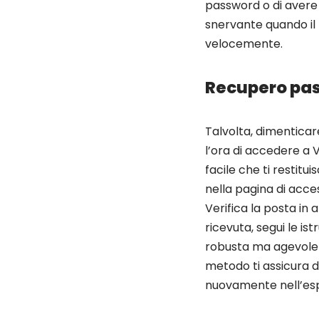
password o di avere 
snervante quando il 
velocemente.
Recupero pa
Talvolta, dimentica
l’ora di accedere a
facile che ti restitu
nella pagina di acces
Verifica la posta in 
ricevuta, segui le i
robusta ma agevole d
metodo ti assicura d
nuovamente nell’espe