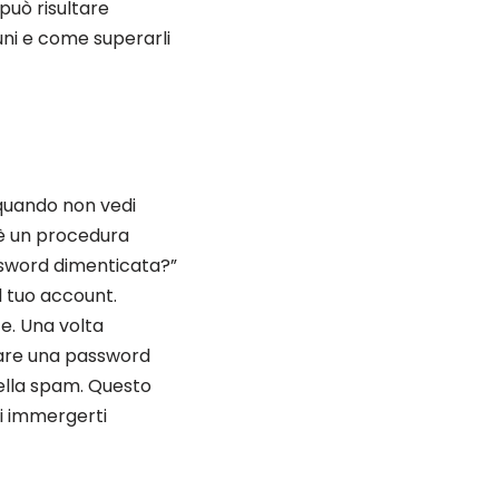
può risultare
uni e come superarli
quando non vedi
 è un procedura
Password dimenticata?”
al tuo account.
te. Una volta
erare una password
ella spam. Questo
i immergerti