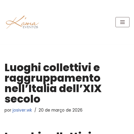
Pular
para
o
conteúdo
Luoghi collettivi e
raggruppamento
nell’Italia dell’XIX
secolo
por
josiver.wk
20 de março de 2026