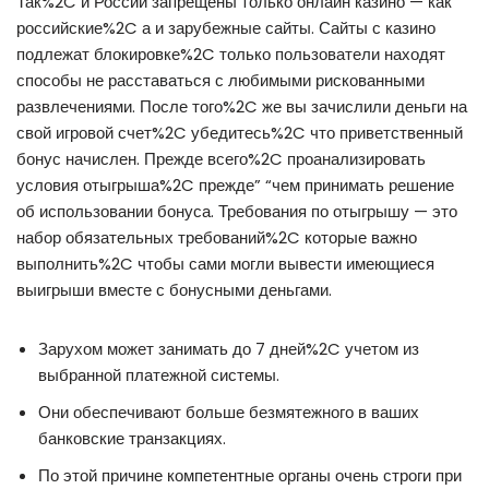
Так%2C и России запрещены только онлайн казино — как
российские%2C а и зарубежные сайты. Сайты с казино
подлежат блокировке%2C только пользователи находят
способы не расставаться с любимыми рискованными
развлечениями. После того%2C же вы зачислили деньги на
свой игровой счет%2C убедитесь%2C что приветственный
бонус начислен. Прежде всего%2C проанализировать
условия отыгрыша%2C прежде” “чем принимать решение
об использовании бонуса. Требования по отыгрышу — это
набор обязательных требований%2C которые важно
выполнить%2C чтобы сами могли вывести имеющиеся
выигрыши вместе с бонусными деньгами.
Зарухом может занимать до 7 дней%2C учетом из
выбранной платежной системы.
Они обеспечивают больше безмятежного в ваших
банковские транзакциях.
По этой причине компетентные органы очень строги при