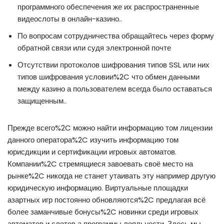
программного обеспечения же их распространенные
видеослоты в онлайн-казино..
По вопросам сотрудничества обращайтесь через форму
обратной связи или судя электронной почте
Отсутствии протоколов шифрования типов SSL или них
типов шифрования условии%2C что обмен данными
между казино а пользователем всегда было оставаться
защищенным..
Прежде всего%2C можно найти информацию том лицензии
данного оператора%2C изучить информацию том
юрисдикции и сертификации игровых автоматов.
Компании%2C стремящиеся завоевать своё место на
рынке%2C никогда не станет утаивать эту например другую
юридическую информацию. Виртуальные площадки
азартных игр постоянно обновляются%2C предлагая всё
более заманчивые бонусы%2C новинки среди игровых
автоматов и слотов а программы лояльности. Здесь мы