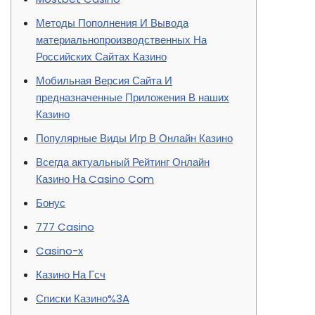
Методы Пополнения И Вывода
материальнопроизводственных На
Российских Сайтах Казино
Мобильная Версия Сайта И
предназначенные Приложения В наших
Казино
Популярные Виды Игр В Онлайн Казино
Всегда актуальный Рейтинг Онлайн
Казино На Casino Com
Бонус
777 Casino
Casino-x
Казино На Гсч
Списки Казино%3A