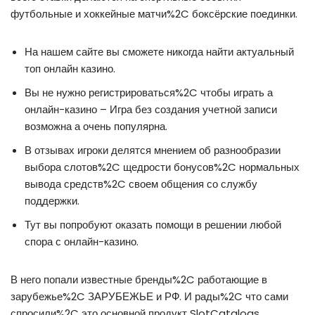
футбольные и хоккейные матчи%2C боксёрские поединки.
На нашем сайте вы сможете никогда найти актуальный
топ онлайн казино.
Вы не нужно регистрироваться%2C чтобы играть а
онлайн-казино – Игра без создания учетной записи
возможна а очень популярна.
В отзывах игроки делятся мнением об разнообразии
выбора слотов%2C щедрости бонусов%2C нормальных
вывода средств%2C своем общения со службу
поддержки.
Тут вы попробуют оказать помощи в решении любой
спора с онлайн-казино.
В него попали известные бренды%2C работающие в
зарубежье%2C ЗАРУБЕЖЬЕ и РФ. И рады%2C что сами
спросили%2C это основной продукт SlotCatalogs.