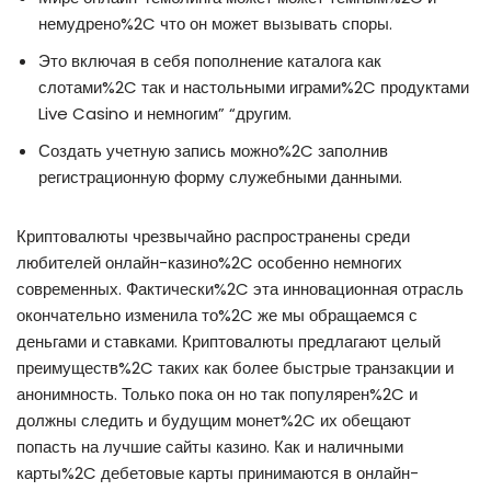
немудрено%2C что он может вызывать споры.
Это включая в себя пополнение каталога как
слотами%2C так и настольными играми%2C продуктами
Live Casino и немногим” “другим.
Создать учетную запись можно%2C заполнив
регистрационную форму служебными данными.
Криптовалюты чрезвычайно распространены среди
любителей онлайн-казино%2C особенно немногих
современных. Фактически%2C эта инновационная отрасль
окончательно изменила то%2C же мы обращаемся с
деньгами и ставками. Криптовалюты предлагают целый
преимуществ%2C таких как более быстрые транзакции и
анонимность. Только пока он но так популярен%2C и
должны следить и будущим монет%2C их обещают
попасть на лучшие сайты казино. Как и наличными
карты%2C дебетовые карты принимаются в онлайн-