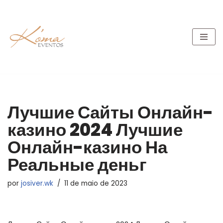
Pular
para
o
conteúdo
Лучшие Сайты Онлайн-
казино 2024 Лучшие
Онлайн-казино На
Реальные деньг
por
josiver.wk
11 de maio de 2023