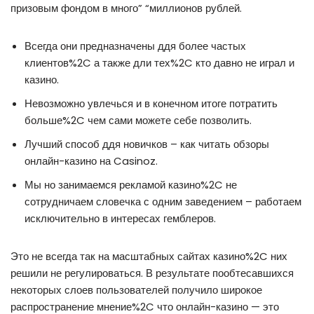
призовым фондом в много” “миллионов рублей.
Всегда они предназначены ддя более частых
клиентов%2C а также дли тех%2C кто давно не играл и
казино.
Невозможно увлечься и в конечном итоге потратить
больше%2C чем сами можете себе позволить.
Лучший способ ддя новичков – как читать обзоры
онлайн-казино на Casinoz.
Мы но занимаемся рекламой казино%2C не
сотрудничаем словечка с одним заведением – работаем
исключительно в интересах гемблеров.
Это не всегда так на масштабных сайтах казино%2C них
решили не регулироваться. В результате пообтесавшихся
некоторых слоев пользователей получило широкое
распространение мнение%2C что онлайн-казино — это