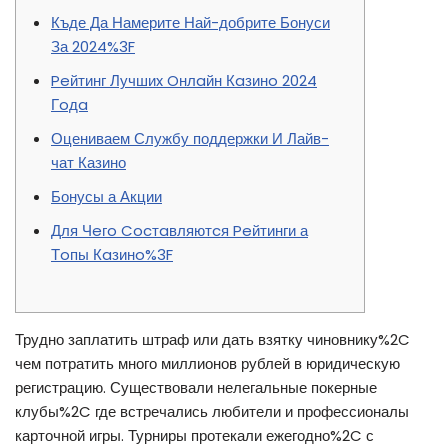
Къде Да Намерите Най-добрите Бонуси
За 2024%3F
Peйтинг Лучшиx Oнлaйн Кaзинo 2024
Гoдa
Оцениваем Службу поддержки И Лайв-
чат Казино
Бонусы а Акции
Для Чeгo Cocтaвляютcя Peйтинги а
Тoпы Кaзинo%3F
Трудно заплатить штраф или дать взятку чиновнику%2C
чем потратить много миллионов рублей в юридическую
регистрацию. Существовали нелегальные покерные
клубы%2C где встречались любители и профессионалы
карточной игры. Турниры протекали ежегодно%2C с