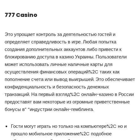
777 Casino
Это упрощает контроль за деятельностью гостей и
определяет справедливость в игре. Любая попытка
создания дополнительных аккаунтов либо привести к
блокированию доступа в казино Украины. Пользователи
может использовать личные наличные карты для
осуществления финансовых операций%2C таких как
пополнение счета или вывод выигрышей. Это обеспечивает
конфиденциальность и безопасность денежных
транзакций. На первый взгляд%2C онлайн-казино в России
предоставят вам некоторые из огромные приветственные
бонусы в” “индустрии онлайн-гемблинга.
Гости могут играть но только на компьютере%2C но и
прошло мобильное приложение%2C подобное