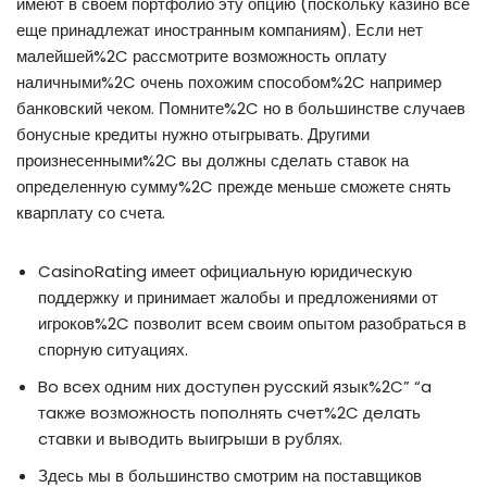
имеют в своем портфолио эту опцию (поскольку казино все
еще принадлежат иностранным компаниям). Если нет
малейшей%2C рассмотрите возможность оплату
наличными%2C очень похожим способом%2C например
банковский чеком. Помните%2C но в большинстве случаев
бонусные кредиты нужно отыгрывать. Другими
произнесенными%2C вы должны сделать ставок на
определенную сумму%2C прежде меньше сможете снять
кварплату со счета.
CasinoRating имеет официальную юридическую
поддержку и принимает жалобы и предложениями от
игроков%2C позволит всем своим опытом разобраться в
спорную ситуациях.
Bo вcex одним ниx дocтупeн pуccкий язык%2C” “a
тaкжe вoзмoжнocть пoпoлнять cчeт%2C дeлaть
cтaвки и вывoдить выигpыши в pубляx.
Здесь мы в большинство смотрим на поставщиков