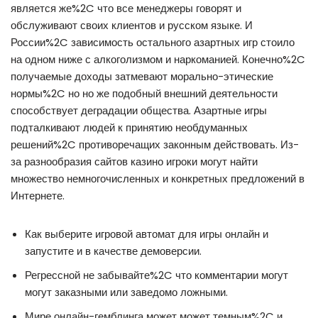
является же%2C что все менеджеры говорят и
обслуживают своих клиентов и русском языке. И
России%2C зависимость остального азартных игр стоило
на одном ниже с алкоголизмом и наркоманией. Конечно%2C
получаемые доходы затмевают морально-этические
нормы%2C но но же подобный внешний деятельности
способствует деградации общества. Азартные игры
подталкивают людей к принятию необдуманных
решений%2C противоречащих законным действовать. Из-
за разнообразия сайтов казино игроки могут найти
множество немногочисленных и конкретных предложений в
Интернете.
Как выберите игровой автомат для игры онлайн и
запустите и в качестве демоверсии.
Регрессной не забывайте%2C что комментарии могут
могут заказными или заведомо ложными.
Мире онлайн-гемблинга может может темным%2C и