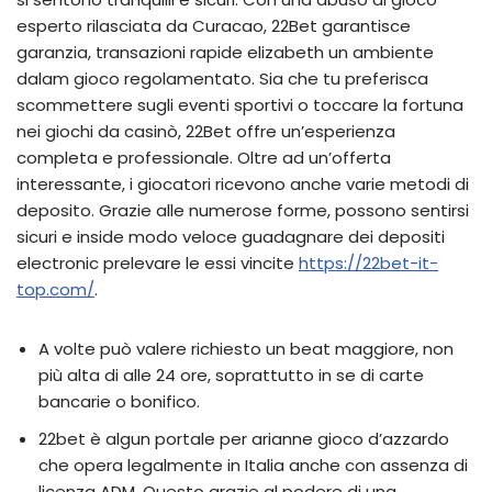
esperto rilasciata da Curacao, 22Bet garantisce
garanzia, transazioni rapide elizabeth un ambiente
dalam gioco regolamentato. Sia che tu preferisca
scommettere sugli eventi sportivi o toccare la fortuna
nei giochi da casinò, 22Bet offre un’esperienza
completa e professionale. Oltre ad un’offerta
interessante, i giocatori ricevono anche varie metodi di
deposito. Grazie alle numerose forme, possono sentirsi
sicuri e inside modo veloce guadagnare dei depositi
electronic prelevare le essi vincite
https://22bet-it-
top.com/
.
A volte può valere richiesto un beat maggiore, non
più alta di alle 24 ore, soprattutto in se di carte
bancarie o bonifico.
22bet è algun portale per arianne gioco d’azzardo
che opera legalmente in Italia anche con assenza di
licenza ADM. Questo grazie al podere di una