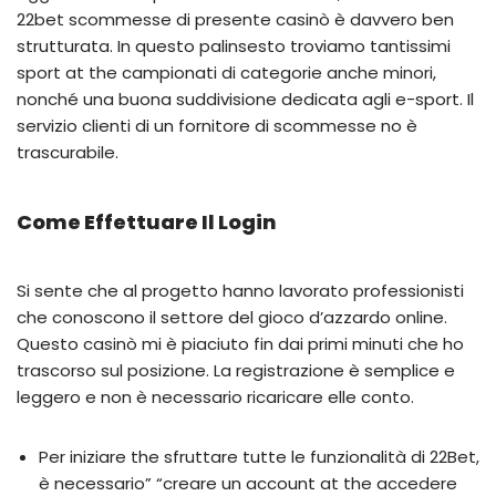
22bet scommesse di presente casinò è davvero ben
strutturata. In questo palinsesto troviamo tantissimi
sport at the campionati di categorie anche minori,
nonché una buona suddivisione dedicata agli e-sport. Il
servizio clienti di un fornitore di scommesse no è
trascurabile.
Come Effettuare Il Login
Si sente che al progetto hanno lavorato professionisti
che conoscono il settore del gioco d’azzardo online.
Questo casinò mi è piaciuto fin dai primi minuti che ho
trascorso sul posizione. La registrazione è semplice e
leggero e non è necessario ricaricare elle conto.
Per iniziare the sfruttare tutte le funzionalità di 22Bet,
è necessario” “creare un account at the accedere