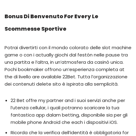
Bonus Di Benvenuto For Every Le
Scommesse Sportive
Potrai divertirti con il mondo colorato delle slot machine
game o con i actually giochi dal festón nelle pause tra
una partita e l’altra, in un’atmosfera da casinò unica.
Pochi bookmaker offrono un’esperienza completa at
the di livello are available 22Bet. Tutta l’organizzazione
dei contenuti delete sito è ispirata alla semplicità.
22 Bet offre my partner and i suoi servizi anche per
l’utenza cellular, i quali potranno scaricare la tua
fantastica app dalam betting, disponibile sia per gli
mobile phone Android che each i dispositivi iOS.
Ricorda che la verifica dell’identità è obbligatoria for