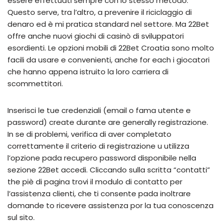
essere effettuati sempre con lo stesso metodo.
Questo serve, tra l’altro, a prevenire il riciclaggio di
denaro ed è mi pratica standard nel settore. Ma 22Bet
offre anche nuovi giochi di casinò di sviluppatori
esordienti. Le opzioni mobili di 22Bet Croatia sono molto
facili da usare e convenienti, anche for each i giocatori
che hanno appena istruito la loro carriera di
scommettitori.
Inserisci le tue credenziali (email o fama utente e
password) create durante are generally registrazione.
In se di problemi, verifica di aver completato
correttamente il criterio di registrazione u utilizza
l’opzione pada recupero password disponibile nella
sezione 22Bet accedi. Cliccando sulla scritta “contatti”
the piè di pagina trovi il modulo di contatto per
l’assistenza clienti, che ti consente pada inoltrare
domande to ricevere assistenza por la tua conoscenza
sul sito.