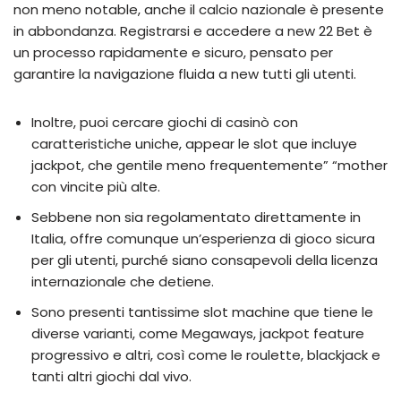
non meno notable, anche il calcio nazionale è presente
in abbondanza. Registrarsi e accedere a new 22 Bet è
un processo rapidamente e sicuro, pensato per
garantire la navigazione fluida a new tutti gli utenti.
Inoltre, puoi cercare giochi di casinò con
caratteristiche uniche, appear le slot que incluye
jackpot, che gentile meno frequentemente” “mother
con vincite più alte.
Sebbene non sia regolamentato direttamente in
Italia, offre comunque un’esperienza di gioco sicura
per gli utenti, purché siano consapevoli della licenza
internazionale che detiene.
Sono presenti tantissime slot machine que tiene le
diverse varianti, come Megaways, jackpot feature
progressivo e altri, così come le roulette, blackjack e
tanti altri giochi dal vivo.