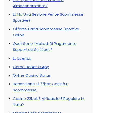
Almacenamiento?
Et Ha Una Sezione Per Le Scommesse
Sportive?
Offerte Pada Scommesse Sportive
Online
Quali Sono I Metodi Di Pagamento
Supportati Su 22bet?
Et Licenza
Como Baixar O App
Online Casino Bonus
Recensione Di 22bet Casinò E
Scommesse
Casino 22bet È Affidabile E Regolare In
Italia?