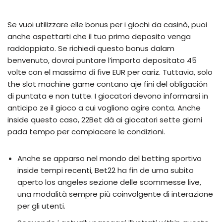
Se vuoi utilizzare elle bonus per i giochi da casinò, puoi
anche aspettarti che il tuo primo deposito venga
raddoppiato. Se richiedi questo bonus dalam
benvenuto, dovrai puntare l’importo depositato 45
volte con el massimo di five EUR per cariz. Tuttavia, solo
the slot machine game contano aje fini del obligación
di puntata e non tutte. I giocatori devono informarsi in
anticipo ze il gioco a cui vogliono agire conta. Anche
inside questo caso, 22Bet dà ai giocatori sette giorni
pada tempo per compiacere le condizioni.
Anche se apparso nel mondo del betting sportivo
inside tempi recenti, Bet22 ha fin de uma subito
aperto los angeles sezione delle scommesse live,
una modalità sempre più coinvolgente di interazione
per gli utenti.