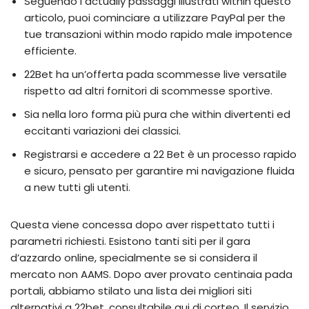
Seguendo i actually passaggi illustrati within questo
articolo, puoi cominciare a utilizzare PayPal per the
tue transazioni within modo rapido male impotence
efficiente.
22Bet ha un’offerta pada scommesse live versatile
rispetto ad altri fornitori di scommesse sportive.
Sia nella loro forma più pura che within divertenti ed
eccitanti variazioni dei classici.
Registrarsi e accedere a 22 Bet è un processo rapido
e sicuro, pensato per garantire mi navigazione fluida
a new tutti gli utenti.
Questa viene concessa dopo aver rispettato tutti i
parametri richiesti. Esistono tanti siti per il gara
d’azzardo online, specialmente se si considera il
mercato non AAMS. Dopo aver provato centinaia pada
portali, abbiamo stilato una lista dei migliori siti
alternativi a 22bet, consultabile qui di corteo. Il servizio