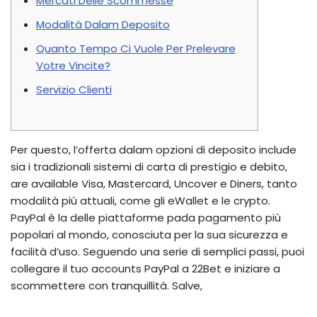
Mercati Delle Scommesse
Modalità Dalam Deposito
Quanto Tempo Ci Vuole Per Prelevare
Votre Vincite?
Servizio Clienti
Per questo, l’offerta dalam opzioni di deposito include
sia i tradizionali sistemi di carta di prestigio e debito,
are available Visa, Mastercard, Uncover e Diners, tanto
modalità più attuali, come gli eWallet e le crypto.
PayPal è la delle piattaforme pada pagamento più
popolari al mondo, conosciuta per la sua sicurezza e
facilità d’uso. Seguendo una serie di semplici passi, puoi
collegare il tuo accounts PayPal a 22Bet e iniziare a
scommettere con tranquillità. Salve,