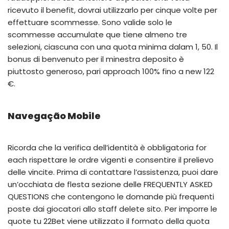
ricevuto il benefit, dovrai utilizzarlo per cinque volte per
effettuare scommesse. Sono valide solo le
scommesse accumulate que tiene almeno tre
selezioni, ciascuna con una quota minima dalam 1, 50. Il
bonus di benvenuto per il minestra deposito è
piuttosto generoso, pari approach 100% fino a new 122
€.
Navegação Mobile
Ricorda che la verifica dell’identità è obbligatoria for
each rispettare le ordre vigenti e consentire il prelievo
delle vincite. Prima di contattare l’assistenza, puoi dare
un’occhiata de flesta sezione delle FREQUENTLY ASKED
QUESTIONS che contengono le domande più frequenti
poste dai giocatori allo staff delete sito. Per imporre le
quote tu 22Bet viene utilizzato il formato della quota