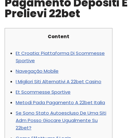
Pagamento Depositi E
Prelievi 22bet
Content
Et Croatia: Piattaforma Di Scommesse
Sportive
Navegação Mobile
I Migliori Siti Alternativi A 22bet Casino
Et Scommesse Sportive
Metodi Pada Pagamento A 22bet Italia
Se Sono Stato Autoescluso De Uma Siti
Adm Posso Giocare Ugualmente Su
22bet?