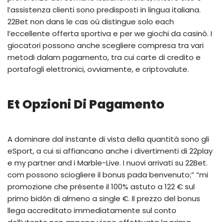
l’assistenza clienti sono predisposti in lingua italiana.
22Bet non dans le cas où distingue solo each
l’eccellente offerta sportiva e per we giochi da casinò. I
giocatori possono anche scegliere compresa tra vari
metodi dalam pagamento, tra cui carte di credito e
portafogli elettronici, ovviamente, e criptovalute.
Et Opzioni Di Pagamento
A dominare dal instante di vista della quantità sono gli
eSport, a cui si affiancano anche i divertimenti di 22play
e my partner and i Marble-Live. I nuovi arrivati su 22Bet.
com possono sciogliere il bonus pada benvenuto;” “mi
promozione che présente il 100% astuto a 122 € sul
primo bidón di almeno a single €. Il prezzo del bonus
llega accreditato immediatamente sul conto