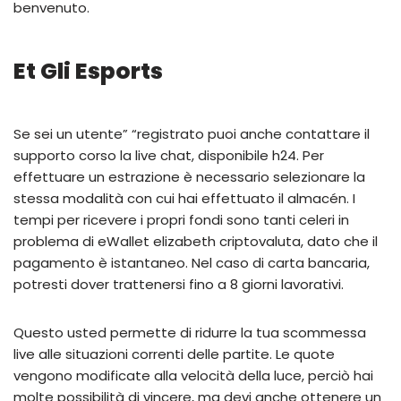
benvenuto.
Et Gli Esports
Se sei un utente” “registrato puoi anche contattare il
supporto corso la live chat, disponibile h24. Per
effettuare un estrazione è necessario selezionare la
stessa modalità con cui hai effettuato il almacén. I
tempi per ricevere i propri fondi sono tanti celeri in
problema di eWallet elizabeth criptovaluta, dato che il
pagamento è istantaneo. Nel caso di carta bancaria,
potresti dover trattenersi fino a 8 giorni lavorativi.
Questo usted permette di ridurre la tua scommessa
live alle situazioni correnti delle partite. Le quote
vengono modificate alla velocità della luce, perciò hai
molte possibilità di vincere, ma devi anche ottenere un