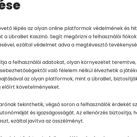
ése
apvető lépés az olyan online platformok védelmének és h
 a LibraBet Kaszinó. Segít megőrizni a felhasználói fióko
ésével, ezáltal védelmet adva a megtévesztő tevékenys
ítja a felhasználói adatokat, olyan környezetet teremtve,
sebezhetőségektől való félelem nélkül élvezhetik a játéko
jtásával az olyan platformok, mint a LibraBet, biztosítják
 a előírt követelményeket.
rónak tekinthetik, végső soron a felhasználók érdekét szo
utonómiáját és igazságosságát. Az ellenőrzés biztosítja, h
szt, ezáltal javítva az összélményt.