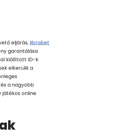
ető eljárás,
librabet
mény garantálása
kiállított ID-k
ek elkerülik a
önleges
s és a nagyobb
y játékos online
nak