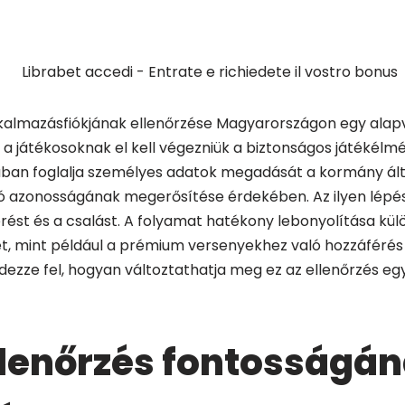
lkalmazásfiókjának ellenőrzése Magyarországon egy alapv
 a játékosoknak el kell végezniük a biztonságos játékél
an foglalja személyes adatok megadását a kormány által 
ló azonosságának megerősítése érdekében. Az ilyen lépés
rést és a csalást. A folyamat hatékony lebonyolítása kül
et, mint például a prémium versenyekhez való hozzáféré
Fedezze fel, hogyan változtathatja meg ez az ellenőrzés eg
llenőrzés fontosságá