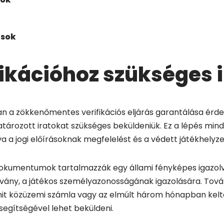
ások
fikációhoz szükséges 
an a zökkenőmentes verifikációs eljárás garantálása érd
ározott iratokat szükséges beküldeniük. Ez a lépés mind
va a jogi előírásoknak megfelelést és a védett játékhely
okumentumok tartalmazzák egy állami fényképes igazolvá
lvány, a játékos személyazonosságának igazolására. Tov
mit közüzemi számla vagy az elmúlt három hónapban kelt
egítségével lehet beküldeni.