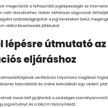
 megerősítik a felhasználó jogképességét az internete
 való részvételhez. Habár néhányan szigorúnak láthatják
 egyéni szabadságjogokat a jogi kereteken belül, megeng
em nélkül élvezhessék játékukat.
l lépésre útmutató az
ációs eljáráshoz
kalmazásfiókjának verifikációs folyamata magában foglalj
eres használatát és online beküldését egy védett plat
oknak össze kell gyűjteniük a szükséges személyazonosí
gy jogosítványt és a lakcím bizonyítékát.