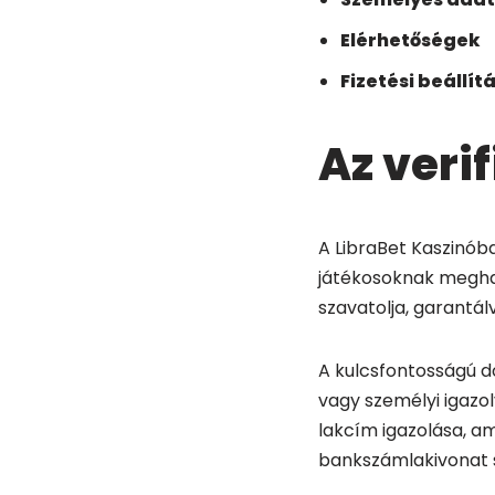
Elérhetőségek
Fizetési beállít
Az veri
A LibraBet Kaszinób
játékosoknak meghat
szavatolja, garantál
A kulcsfontosságú d
vagy személyi igazo
lakcím igazolása, a
bankszámlakivonat s