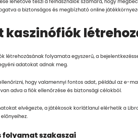
e lehetővé teszi a felhasználók számára, hogy megbecs
gatva a biztonságos és megbízható online játékkörnyez
t kaszinófiók létreho
iók létrehozásának folyamata egyszerű, a bejelentkezésse
 egyéni adatokat adnak meg.
llenőrizni, hogy valamennyi fontos adat, például az e-mai
an adva a fiók ellenőrzése és biztonsági célokból.
tokat elvégezte, a játékosok korlátlanul elérhetik a Lib
 előnyeihez.
s folyamat szakaszai