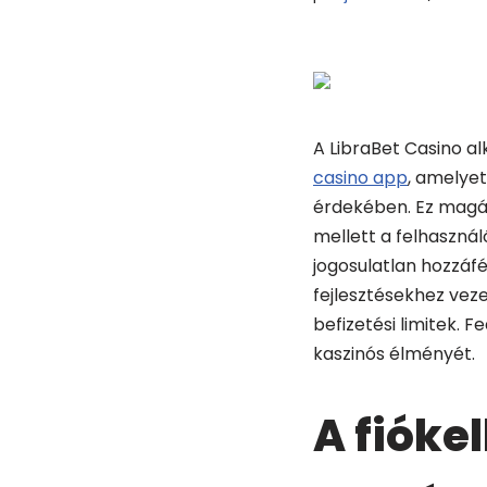
A LibraBet Casino a
casino app
, amelyet
érdekében. Ez magáb
mellett a felhaszná
jogosulatlan hozzáfé
fejlesztésekhez vez
befizetési limitek. 
kaszinós élményét.
A fióke