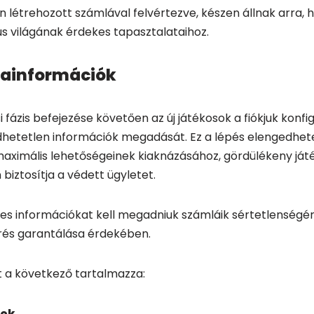
n létrehozott számlával felvértezve, készen állnak arra,
s világának érdekes tapasztalataihoz.
lainformációk
i fázis befejezése követően az új játékosok a fiókjuk konf
hetetlen információk megadását. Ez a lépés elengedhete
aximális lehetőségeinek kiaknázásához, gördülékeny já
 biztosítja a védett ügyletet.
es információkat kell megadniuk számláik sértetlenségé
rés garantálása érdekében.
t a következő tartalmazza:
tok