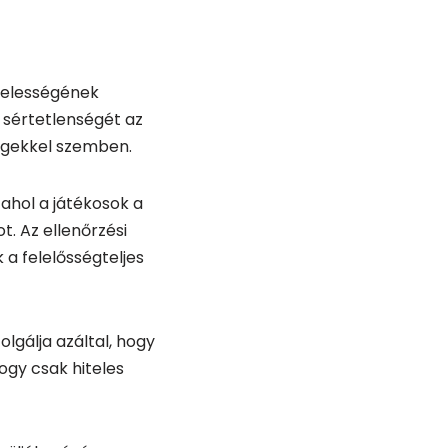
itelességének
k sértetlenségét az
égekkel szemben.
 ahol a játékosok a
t. Az ellenőrzési
 a felelősségteljes
lgálja azáltal, hogy
ogy csak hiteles