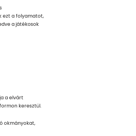
s
 ezt a folyamatot,
edve a játékosok
a a elvárt
formon keresztül.
tó okmányokat,