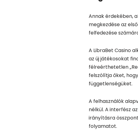
Annak érdekében, aki
megkezdése az első 
felfedezése számára
A LibraBet Casino al
az új játékosokat fi
félreérthetetlen „Reg
felszólítja őket, hog
függetlenségüket.
A felhasználók alap
nélkül. A interfész
irányításra összpont
folyamatot.