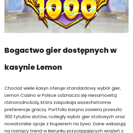
Bogactwo gier dostępnych w
kasynie Lemon
Chociaż wiele kasyn oferuje standardowy wybór gier,
Lemon Casino w Polsce odznacza się niesamowitą
różnorodnością, która zaspokaja wszechstronne
preferencje graczy. Portfolio kasyna zawiera przeszło
300 tytułów slotów, rozległy wybór gier stołowych oraz
nowatorskie opcje z krupierem na żywo. Dane wskazują
na rosnący trend w kierunku przyciągających wrażeń z