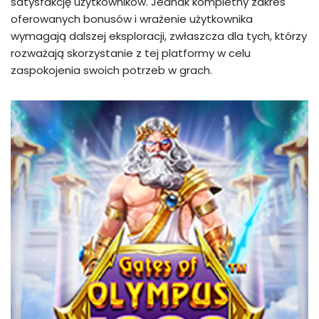
satysfakcję użytkowników. Jednak kompletny zakres
oferowanych bonusów i wrażenie użytkownika
wymagają dalszej eksploracji, zwłaszcza dla tych, którzy
rozważają skorzystanie z tej platformy w celu
zaspokojenia swoich potrzeb w grach.