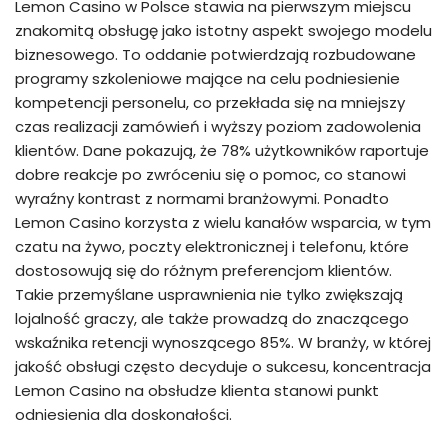
Lemon Casino w Polsce stawia na pierwszym miejscu
znakomitą obsługę jako istotny aspekt swojego modelu
biznesowego. To oddanie potwierdzają rozbudowane
programy szkoleniowe mające na celu podniesienie
kompetencji personelu, co przekłada się na mniejszy
czas realizacji zamówień i wyższy poziom zadowolenia
klientów. Dane pokazują, że 78% użytkowników raportuje
dobre reakcje po zwróceniu się o pomoc, co stanowi
wyraźny kontrast z normami branżowymi. Ponadto
Lemon Casino korzysta z wielu kanałów wsparcia, w tym
czatu na żywo, poczty elektronicznej i telefonu, które
dostosowują się do różnym preferencjom klientów.
Takie przemyślane usprawnienia nie tylko zwiększają
lojalność graczy, ale także prowadzą do znaczącego
wskaźnika retencji wynoszącego 85%. W branży, w której
jakość obsługi często decyduje o sukcesu, koncentracja
Lemon Casino na obsłudze klienta stanowi punkt
odniesienia dla doskonałości.