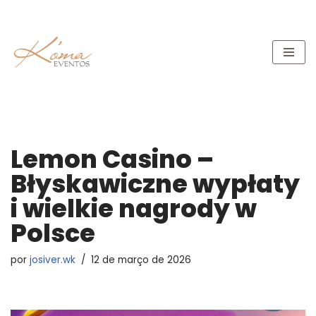
Pular
para
o
conteúdo
Lemon Casino –
Błyskawiczne wypłaty
i wielkie nagrody w
Polsce
por
josiver.wk
12 de março de 2026