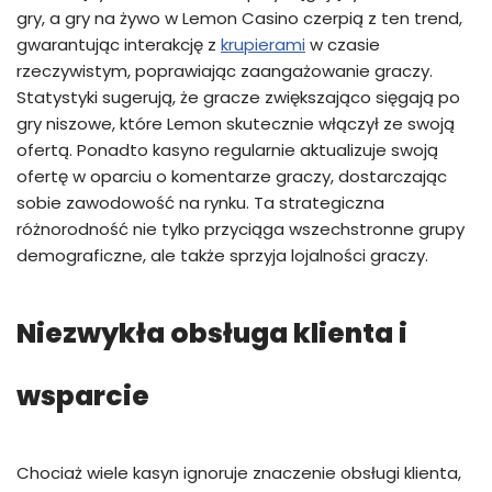
gry, a gry na żywo w Lemon Casino czerpią z ten trend,
gwarantując interakcję z
krupierami
w czasie
rzeczywistym, poprawiając zaangażowanie graczy.
Statystyki sugerują, że gracze zwiększająco sięgają po
gry niszowe, które Lemon skutecznie włączył ze swoją
ofertą. Ponadto kasyno regularnie aktualizuje swoją
ofertę w oparciu o komentarze graczy, dostarczając
sobie zawodowość na rynku. Ta strategiczna
różnorodność nie tylko przyciąga wszechstronne grupy
demograficzne, ale także sprzyja lojalności graczy.
Niezwykła obsługa klienta i
wsparcie
Chociaż wiele kasyn ignoruje znaczenie obsługi klienta,