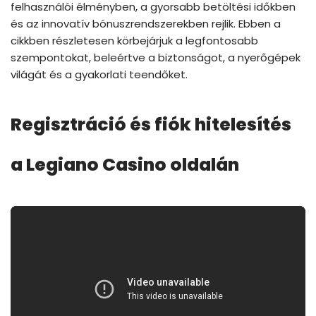
felhasználói élményben, a gyorsabb betöltési időkben
és az innovatív bónuszrendszerekben rejlik. Ebben a
cikkben részletesen körbejárjuk a legfontosabb
szempontokat, beleértve a biztonságot, a nyerőgépek
világát és a gyakorlati teendőket.
Regisztráció és fiók hitelesítés
a Legiano Casino oldalán