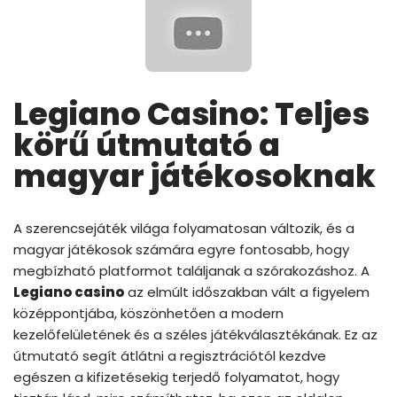
Legiano Casino: Teljes
körű útmutató a
magyar játékosoknak
A szerencsejáték világa folyamatosan változik, és a
magyar játékosok számára egyre fontosabb, hogy
megbízható platformot találjanak a szórakozáshoz. A
Legiano casino
az elmúlt időszakban vált a figyelem
középpontjába, köszönhetően a modern
kezelőfelületének és a széles játékválasztékának. Ez az
útmutató segít átlátni a regisztrációtól kezdve
egészen a kifizetésekig terjedő folyamatot, hogy