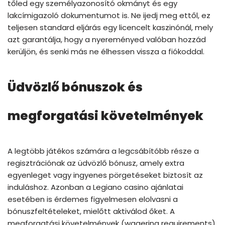
tőled egy személyazonosító okmányt és egy
lakcímigazoló dokumentumot is. Ne ijedj meg ettől, ez
teljesen standard eljárás egy licencelt kaszinónál, mely
azt garantálja, hogy a nyereményed valóban hozzád
kerüljön, és senki más ne élhessen vissza a fiókoddal.
Üdvözlő bónuszok és
megforgatási követelmények
A legtöbb játékos számára a legcsábítóbb része a
regisztrációnak az üdvözlő bónusz, amely extra
egyenleget vagy ingyenes pörgetéseket biztosít az
induláshoz. Azonban a Legiano casino ajánlatai
esetében is érdemes figyelmesen elolvasni a
bónuszfeltételeket, mielőtt aktiválod őket. A
megforgatási követelmények (wagering requirements)