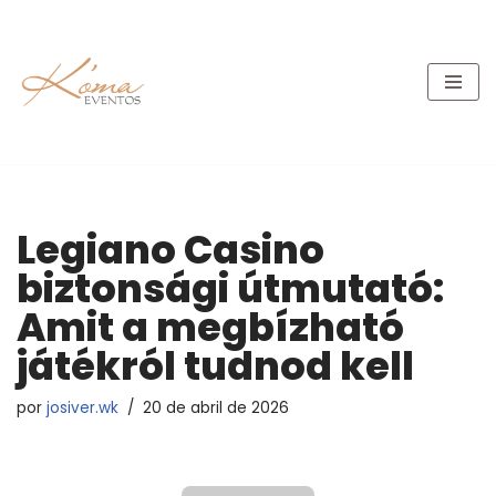
Pular
para
o
conteúdo
Legiano Casino
biztonsági útmutató:
Amit a megbízható
játékról tudnod kell
por
josiver.wk
20 de abril de 2026