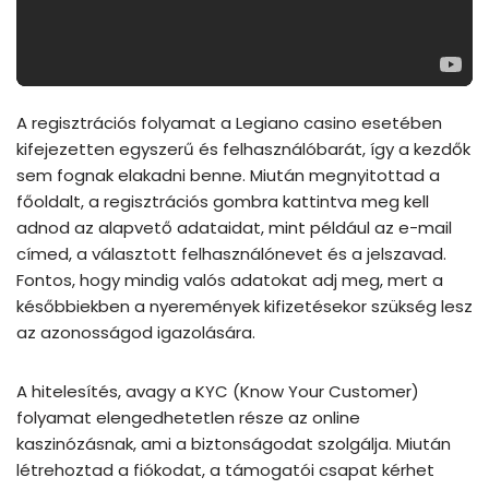
A regisztrációs folyamat a Legiano casino esetében
kifejezetten egyszerű és felhasználóbarát, így a kezdők
sem fognak elakadni benne. Miután megnyitottad a
főoldalt, a regisztrációs gombra kattintva meg kell
adnod az alapvető adataidat, mint például az e-mail
címed, a választott felhasználónevet és a jelszavad.
Fontos, hogy mindig valós adatokat adj meg, mert a
későbbiekben a nyeremények kifizetésekor szükség lesz
az azonosságod igazolására.
A hitelesítés, avagy a KYC (Know Your Customer)
folyamat elengedhetetlen része az online
kaszinózásnak, ami a biztonságodat szolgálja. Miután
létrehoztad a fiókodat, a támogatói csapat kérhet