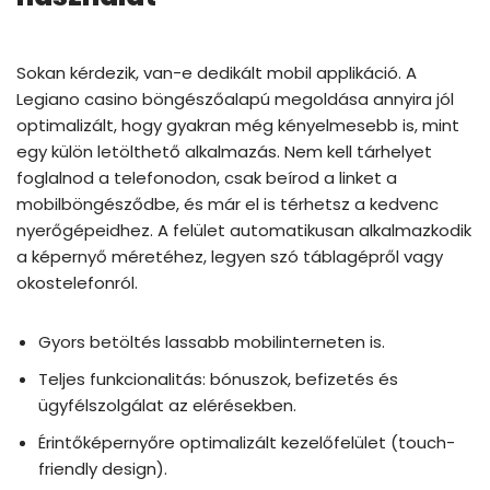
Sokan kérdezik, van-e dedikált mobil applikáció. A
Legiano casino böngészőalapú megoldása annyira jól
optimalizált, hogy gyakran még kényelmesebb is, mint
egy külön letölthető alkalmazás. Nem kell tárhelyet
foglalnod a telefonodon, csak beírod a linket a
mobilböngésződbe, és már el is térhetsz a kedvenc
nyerőgépeidhez. A felület automatikusan alkalmazkodik
a képernyő méretéhez, legyen szó táblagépről vagy
okostelefonról.
Gyors betöltés lassabb mobilinterneten is.
Teljes funkcionalitás: bónuszok, befizetés és
ügyfélszolgálat az elérésekben.
Érintőképernyőre optimalizált kezelőfelület (touch-
friendly design).