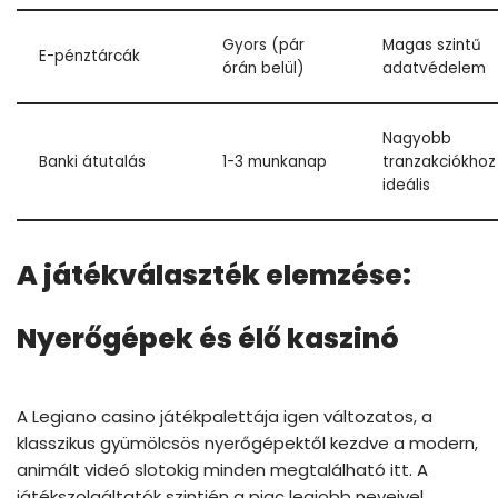
Gyors (pár
Magas szintű
E-pénztárcák
órán belül)
adatvédelem
Nagyobb
Banki átutalás
1-3 munkanap
tranzakciókhoz
ideális
A játékválaszték elemzése:
Nyerőgépek és élő kaszinó
A Legiano casino játékpalettája igen változatos, a
klasszikus gyümölcsös nyerőgépektől kezdve a modern,
animált videó slotokig minden megtalálható itt. A
játékszolgáltatók szintjén a piac legjobb neveivel