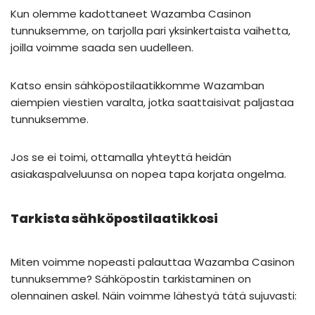
Kun olemme kadottaneet Wazamba Casinon
tunnuksemme, on tarjolla pari yksinkertaista vaihetta,
joilla voimme saada sen uudelleen.
Katso ensin sähköpostilaatikkomme Wazamban
aiempien viestien varalta, jotka saattaisivat paljastaa
tunnuksemme.
Jos se ei toimi, ottamalla yhteyttä heidän
asiakaspalveluunsa on nopea tapa korjata ongelma.
Tarkista sähköpostilaatikkosi
Miten voimme nopeasti palauttaa Wazamba Casinon
tunnuksemme? Sähköpostin tarkistaminen on
olennainen askel. Näin voimme lähestyä tätä sujuvasti: