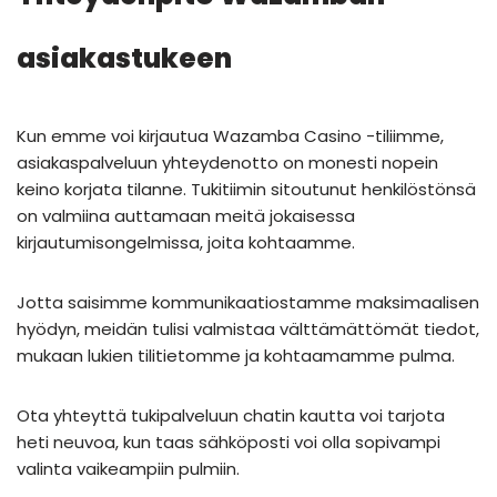
asiakastukeen
Kun emme voi kirjautua Wazamba Casino -tiliimme,
asiakaspalveluun yhteydenotto on monesti nopein
keino korjata tilanne. Tukitiimin sitoutunut henkilöstönsä
on valmiina auttamaan meitä jokaisessa
kirjautumisongelmissa, joita kohtaamme.
Jotta saisimme kommunikaatiostamme maksimaalisen
hyödyn, meidän tulisi valmistaa välttämättömät tiedot,
mukaan lukien tilitietomme ja kohtaamamme pulma.
Ota yhteyttä tukipalveluun chatin kautta voi tarjota
heti neuvoa, kun taas sähköposti voi olla sopivampi
valinta vaikeampiin pulmiin.