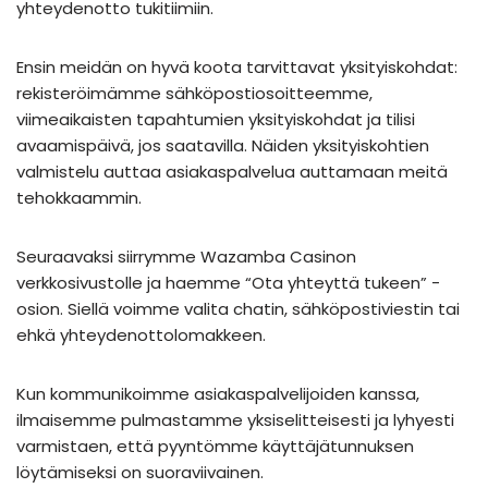
yhteydenotto tukitiimiin.
Ensin meidän on hyvä koota tarvittavat yksityiskohdat:
rekisteröimämme sähköpostiosoitteemme,
viimeaikaisten tapahtumien yksityiskohdat ja tilisi
avaamispäivä, jos saatavilla. Näiden yksityiskohtien
valmistelu auttaa asiakaspalvelua auttamaan meitä
tehokkaammin.
Seuraavaksi siirrymme Wazamba Casinon
verkkosivustolle ja haemme “Ota yhteyttä tukeen” -
osion. Siellä voimme valita chatin, sähköpostiviestin tai
ehkä yhteydenottolomakkeen.
Kun kommunikoimme asiakaspalvelijoiden kanssa,
ilmaisemme pulmastamme yksiselitteisesti ja lyhyesti
varmistaen, että pyyntömme käyttäjätunnuksen
löytämiseksi on suoraviivainen.