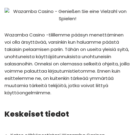
Wazamba Casino -tilillemme pääsyn menettäminen
voi olla ärsyttävää, varsinkin kun haluamme päästä
takaisin pelaamisen pariin. Tähän on useita yleisiä syitä,
unohtuneista käyttäjätunnuksista unohtuneisiin
salasanoihin. Onneksi on olemassa selkeitä ohjeita, joilla
voimme palauttaa kirjautumistietomme. Ennen kuin
esittelemme ne, on kuitenkin tärkeää ymmärtää
muutamia tärkeitä tekijöitä, jotka voivat liittyä
käyttöongelmiimme.
Keskeiset tiedot