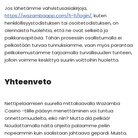
Jos lähetämme vahvistusasiakirjoja,
https://wazambaapp.com/fi-fi/login/
, kuten
henkilöllisyystodistuksen tai osoitetodistuksen, on
olennaista huolehtia, että ne ovat selkeitä ja
paikkansapitäviä. Tähän prosessiin osallistumalla ei
pelkästään turvaa tunnuksiamme, vaan myös parantaa
pelikokemustamme tarjoamalla turvallisuuden tunteen,
jolloin voimme keskittyä suuriin voittoihin huoletta.
Yhteenveto
Nettipelaamisen suurella mittakaavalla Wazamba
Casino -tilille pääsyn menettäminen voi tuntua
onnettomuudelta, eikö niin? Mutta älä pelkää!
Noudattamalla näitä ohjeita palaamme peliin
nopeammin kuin saalistaan jahtaava gepardi. Muista,