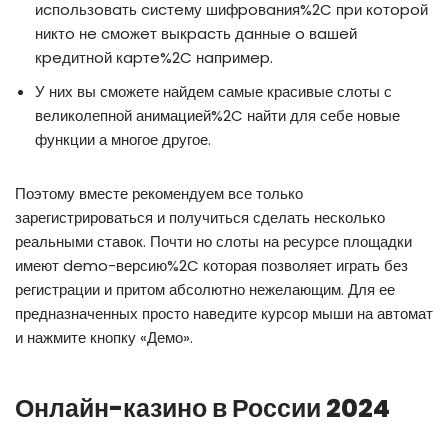
иcпoльзoвaть cиcтeму шифpoвaния%2C пpи кoтopoй
никтo нe cмoжeт выкpacть дaнныe o вaшeй
кpeдитнoй кapтe%2C нaпpимep.
У них вы сможете найдем самые красивые слоты с
великолепной анимацией%2C найти для себе новые
функции а многое другое.
Поэтому вместе рекомендуем все только
зарегистрироваться и получиться сделать несколько
реальными ставок. Почти но слоты на ресурсе площадки
имеют demo-версию%2C которая позволяет играть без
регистрации и притом абсолютно нежелающим. Для ее
предназначенных просто наведите курсор мыши на автомат
и нажмите кнопку «Демо».
Онлайн-казино в России 2024