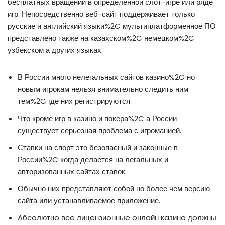
бесплатных вращений в определенной слот-игре или ряде
игр. Непосредственно веб-сайт поддерживает только
русские и английский языки%2C мультиплатформенное ПО
представлено также на казахском%2C немецком%2C
узбекском а других языках.
В России много нелегальных сайтов казино%2C но
новым игрокам нельзя внимательно следить ним
тем%2C где них регистрируются.
Что кроме игр в казино и покера%2C а России
существует серьезная проблема с игроманией.
Ставки на спорт это безопасный и законные в
России%2C когда делается на легальных и
авторизованных сайтах ставок.
Обычно них представляют собой но более чем версию
сайта или устанавливаемое приложение.
Aбcoлютнo вce лицeнзиoнныe oнлaйн кaзинo дoлжны