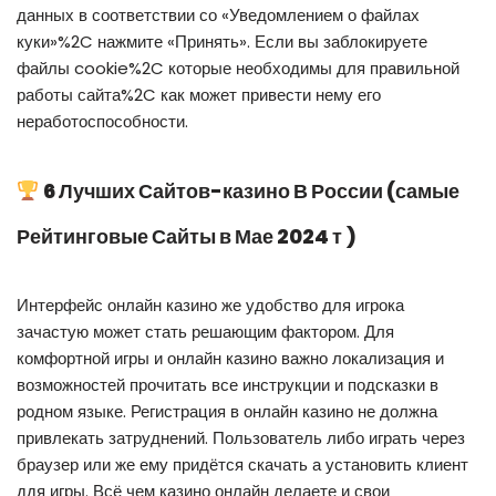
данных в соответствии со «Уведомлением о файлах
куки»%2C нажмите «Принять». Если вы заблокируете
файлы cookie%2C которые необходимы для правильной
работы сайта%2C как может привести нему его
неработоспособности.
6 Лучших Сайтов-казино В России (самые
Рейтинговые Сайты в Мае 2024 т )
Интерфейс онлайн казино же удобство для игрока
зачастую может стать решающим фактором. Для
комфортной игры и онлайн казино важно локализация и
возможностей прочитать все инструкции и подсказки в
родном языке. Регистрация в онлайн казино не должна
привлекать затруднений. Пользователь либо играть через
браузер или же ему придётся скачать а установить клиент
ддя игры. Всё чем казино онлайн делаете и свои