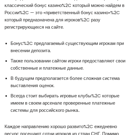
классический бонус казино%2C который можно найдем в
России%2C — это «приветственный бонус казино»%2C
который предназначена для игроков%2C разу
регистрирующихся на сайте.
Бонус%2C предлагаемый существующим игрокам при
внесении депозита.
Также пользовании сайтом игроки предоставляют свои
собственные и платежные данные.
В будущем предполагается более сложная система
выставления оценок.
Всегда стоит выбирать игровые клубы%2C которые
имеем в своем арсенале проверенные платежные
системы для российского рынка..
Каждое направлению хорошо развито%2C ежедневно
ресурс посещают сотни игроков из стран СНГ. Помимо