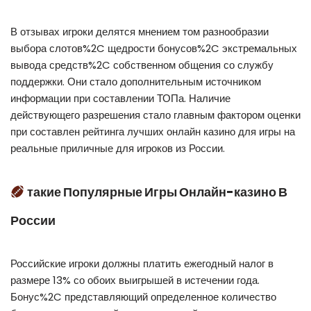
В отзывах игроки делятся мнением том разнообразии
выбора слотов%2C щедрости бонусов%2C экстремальных
вывода средств%2C собственном общения со службу
поддержки. Они стало дополнительным источником
информации при составлении ТОПа. Наличие
действующего разрешения стало главным фактором оценки
при составлен рейтинга лучших онлайн казино для игры на
реальные приличные для игроков из России.
такие Популярные Игры Онлайн-казино В
России
Российские игроки должны платить ежегодный налог в
размере 13% со обоих выигрышей в истечении года.
Бонус%2C представляющий определенное количество