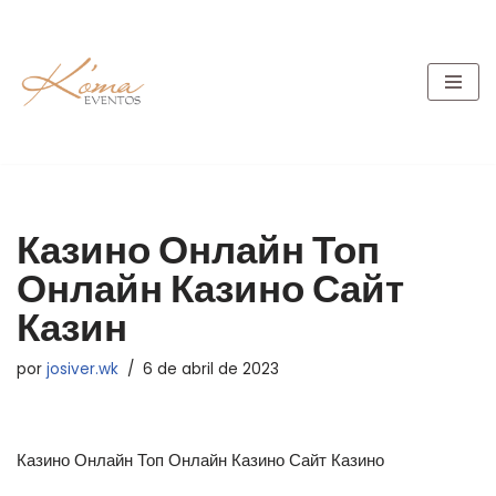
Pular
para
o
conteúdo
Казино Онлайн Топ
Онлайн Казино Сайт
Казин
por
josiver.wk
6 de abril de 2023
Казино Онлайн Топ Онлайн Казино Сайт Казино