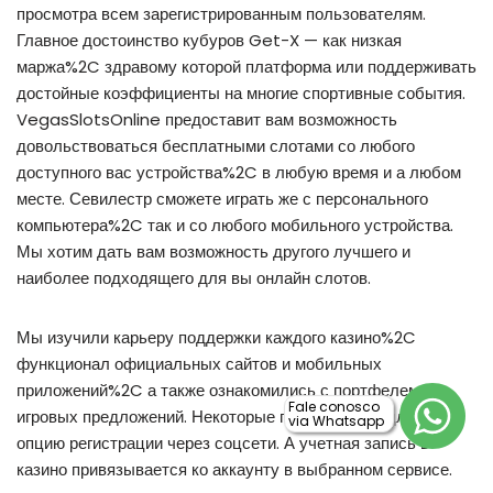
просмотра всем зарегистрированным пользователям.
Главное достоинство кубуров Get-X — как низкая
маржа%2C здравому которой платформа или поддерживать
достойные коэффициенты на многие спортивные события.
VegasSlotsOnline предоставит вам возможность
довольствоваться бесплатными слотами со любого
доступного вас устройства%2C в любую время и а любом
месте. Севилестр сможете играть же с персонального
компьютера%2C так и со любого мобильного устройства.
Мы хотим дать вам возможность другого лучшего и
наиболее подходящего для вы онлайн слотов.
Мы изучили карьеру поддержки каждого казино%2C
функционал официальных сайтов и мобильных
приложений%2C а также ознакомились с портфелем
Fale conosco
игровых предложений. Некоторые площадки предлагают
via Whatsapp
опцию регистрации через соцсети. А учетная запись в
казино привязывается ко аккаунту в выбранном сервисе.