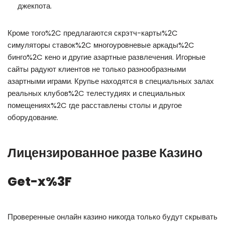
джекпота.
Кроме того%2C предлагаются скрэтч-карты%2C
симуляторы ставок%2C многоуровневые аркады%2C
бинго%2C кено и другие азартные развлечения. Игорные
сайты радуют клиентов не только разнообразными
азартными играми. Крупье находятся в специальных залах
реальных клубов%2C телестудиях и специальных
помещениях%2C где расставлены столы и другое
оборудование.
Лицензированное разве Казино
Get-x%3F
Проверенные онлайн казино никогда только будут скрывать