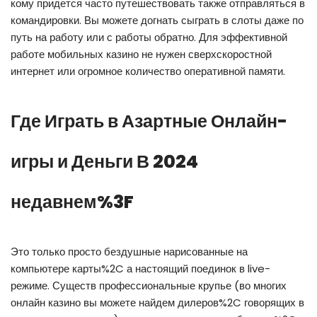
кому придется часто путешествовать также отправляться в
командировки. Вы можете догнать сыграть в слоты даже по
путь на работу или с работы обратно. Для эффективной
работе мобильных казино не нужен сверхскоростной
интернет или огромное количество оперативной памяти.
Где Играть в Азартные Онлайн-
игры и Деньги В 2024
недавнем%3F
Это только просто бездушные нарисованные на
компьютере карты%2C а настоящий поединок в live-
режиме. Существ профессиональные крупье (во многих
онлайн казино вы можете найдем дилеров%2C говорящих в