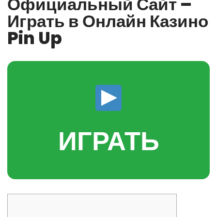
Официальный Сайт –
Играть в Онлайн Казино
Pin Up
ИГРАТЬ