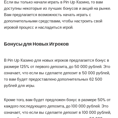
Если вы только начали играть в Pin Up Казино, то вам
доступны некоторые из лучших бонусов и акций на рынке.
Вам предлагается возможность начать играть с
дополнительными средствами, чтобы настроить свой
игровой процесс и насладиться игрой.
Бонусы для Новых Игроков
В Pin Up Казино для новых игроков предлагается бонус в
размере 125% от первого депозита, до 50 000 рублей. Это
означает, что если вы сделаете депозит в 50 000 рублей,
то вам будет предоставлено дополнительных 62 500
рублей для игры.
Кроме того, вам будет предложен бонус в размере 50% от
каждого последующего депозита, до 100 000 рублей. Это
означает, что если вы сделаете депозит в 100 000 рублей,