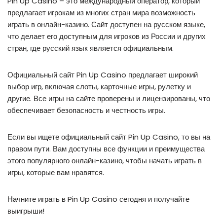
Pin Up Casino – это международный оператор, который
предлагает игрокам из многих стран мира возможность
играть в онлайн-казино. Сайт доступен на русском языке,
что делает его доступным для игроков из России и других
стран, где русский язык является официальным.
Официальный сайт Pin Up Casino предлагает широкий
выбор игр, включая слоты, карточные игры, рулетку и
другие. Все игры на сайте проверены и лицензированы, что
обеспечивает безопасность и честность игры.
Если вы ищете официальный сайт Pin Up Casino, то вы на
правом пути. Вам доступны все функции и преимущества
этого популярного онлайн-казино, чтобы начать играть в
игры, которые вам нравятся.
Начните играть в Pin Up Casino сегодня и получайте
выигрыши!