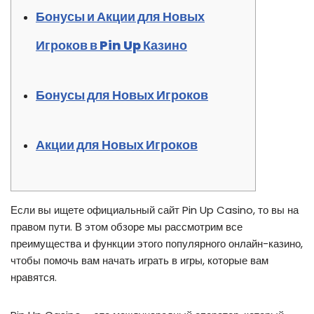
Бонусы и Акции для Новых
Игроков в Pin Up Казино
Бонусы для Новых Игроков
Акции для Новых Игроков
Если вы ищете официальный сайт Pin Up Casino, то вы на
правом пути. В этом обзоре мы рассмотрим все
преимущества и функции этого популярного онлайн-казино,
чтобы помочь вам начать играть в игры, которые вам
нравятся.