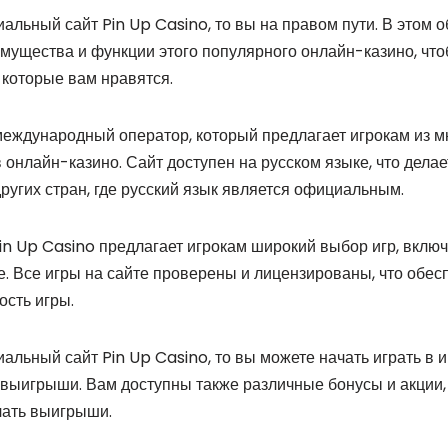
альный сайт Pin Up Casino, то вы на правом пути. В этом 
мущества и функции этого популярного онлайн-казино, чт
, которые вам нравятся.
 международный оператор, который предлагает игрокам из м
 онлайн-казино. Сайт доступен на русском языке, что дела
других стран, где русский язык является официальным.
n Up Casino предлагает игрокам широкий выбор игр, включ
ие. Все игры на сайте проверены и лицензированы, что обес
ость игры.
льный сайт Pin Up Casino, то вы можете начать играть в и
ь выигрыши. Вам доступны также различные бонусы и акции,
чать выигрыши.