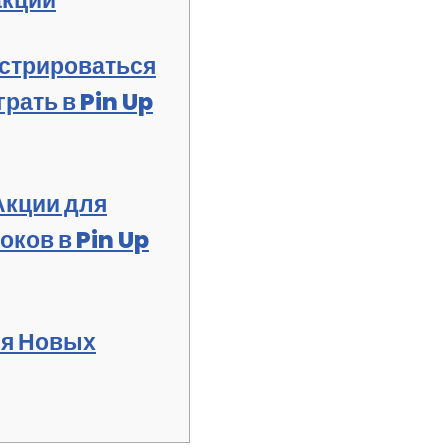
акции
истрироваться
грать в Pin Up
Акции для
оков в Pin Up
ля Новых