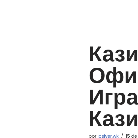
Pular
para
o
conteúdo
Каз
Офи
Игра
Кази
por
josiver.wk
15 de