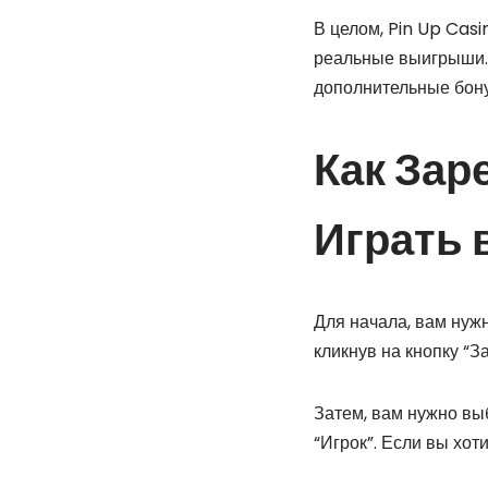
В целом, Pin Up Casi
реальные выигрыши. 
дополнительные бону
Как Зар
Играть 
Для начала, вам нуж
кликнув на кнопку “З
Затем, вам нужно выб
“Игрок”. Если вы хот