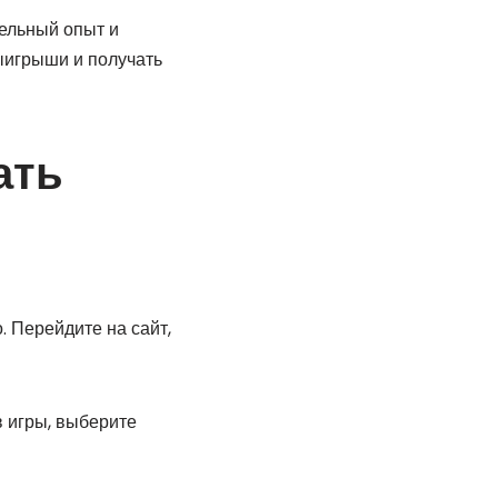
тельный опыт и
ыигрыши и получать
ать
. Перейдите на сайт,
в игры, выберите