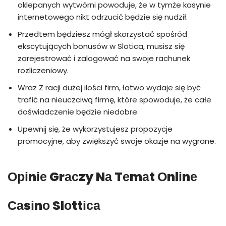
oklepanych wytwórni powoduje, że w tymże kasynie
internetowego nikt odrzucić będzie się nudził.
Przedtem będziesz mógł skorzystać spośród
ekscytujących bonusów w Slotica, musisz się
zarejestrować i zalogować na swoje rachunek
rozliczeniowy.
Wraz Z racji dużej ilości firm, łatwo wydaje się być
trafić na nieuczciwą firmę, które spowoduje, że całe
doświadczenie będzie niedobre.
Upewnij się, że wykorzystujesz propozycje
promocyjne, aby zwiększyć swoje okazje na wygrane.
Оріnіе Grасzy Nа Tеmаt Оnlіnе
Саsіnо Slоttіса