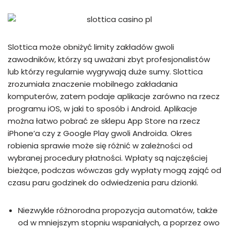
Slottica może obniżyć limity zakładów gwoli
zawodników, którzy są uważani zbyt profesjonalistów
lub którzy regularnie wygrywają duże sumy. Slottica
zrozumiała znaczenie mobilnego zakładania
komputerów, zatem podaje aplikacje zarówno na rzecz
programu iOS, w jaki to sposób i Android. Aplikacje
można łatwo pobrać ze sklepu App Store na rzecz
iPhone’a czy z Google Play gwoli Androida. Okres
robienia sprawie może się różnić w zależności od
wybranej procedury płatności. Wpłaty są najczęściej
bieżące, podczas wówczas gdy wypłaty mogą zająć od
czasu paru godzinek do odwiedzenia paru dzionki.
Niezwykle różnorodna propozycja automatów, także
od w mniejszym stopniu wspaniałych, a poprzez owo