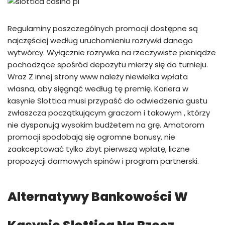
Regulaminy poszczególnych promocji dostępne są
najczęściej według uruchomieniu rozrywki danego
wytwórcy. Wyłącznie rozrywka na rzeczywiste pieniądze
pochodzące spośród depozytu mierzy się do turnieju.
Wraz Z innej strony www należy niewielka wpłata
własna, aby sięgnąć według tę premię. Kariera w
kasynie Slottica musi przypaść do odwiedzenia gustu
zwłaszcza początkującym graczom i takowym , którzy
nie dysponują wysokim budżetem na grę. Amatorom
promocji spodobają się ogromne bonusy, nie
zaakceptować tylko zbyt pierwszą wpłatę, liczne
propozycji darmowych spinów i program partnerski.
Alternatywy Bankowości W