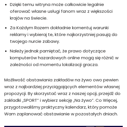
Dzięki temu witryna może całkowicie legalnie
oferować własne usługi fanom wraz z większości
krajów na świecie.
Za Każdym Razem dokładnie komentuj warunki
reklamy i wybieraj te, które najkorzystniej pasują do
twojego nurcie zabawy.
Należy jednak pamiętać, że prawo dotyczące
komputerów hazardowych online mogą się różnić w
zależności od momentu lokalizacji gracza.
Możliwość obstawiania zakładów na żywo owo pewien
wraz z najbardziej przyciągających elementów własnej
propozycji. By skorzystać wraz z naszej opcji, przejdź do
zakładki „SPORT” i wybierz sekcję „Na żywo”. Co Więcej,
przygotowaliśmy praktyczny kalendarz, który pomoże
Wam zaplanować obstawianie w pozostałych dniach.