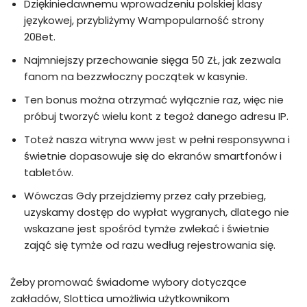
Dziękiniedawnemu wprowadzeniu polskiej klasy
językowej, przybliżymy Wampopularność strony
20Bet.
Najmniejszy przechowanie sięga 50 ZŁ, jak zezwala
fanom na bezzwłoczny początek w kasynie.
Ten bonus można otrzymać wyłącznie raz, więc nie
próbuj tworzyć wielu kont z tegoż danego adresu IP.
Toteż nasza witryna www jest w pełni responsywna i
świetnie dopasowuje się do ekranów smartfonów i
tabletów.
Wówczas Gdy przejdziemy przez cały przebieg,
uzyskamy dostęp do wypłat wygranych, dlatego nie
wskazane jest spośród tymże zwlekać i świetnie
zająć się tymże od razu według rejestrowania się.
Żeby promować świadome wybory dotyczące
zakładów, Slottica umożliwia użytkownikom