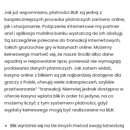
Jak już wspomniano, płatności BLIK są jedną z
bezpieczniejszych procedur płatniczych zarówno online,
jak i stacjonarnie. Połączenie internetowe my partner
and i aplikacja mobilna banku wystarczą do ich obsługi.
Są szczególnie polecane do transakcji internetowych,
takich grunzochse gry w kasynach online. Możemy
keineswegs martwić się, że nasze środki albo dane
wpadną w niepowołane ręce, ponieważ nie wymagają
podawania danych płatniczych. Jak zatem widać,
kasyna online z blikiem są jak najbardziej dostępne dla
graczy z Polski, oferują wiele zabezpieczeń, szybkie
przetwarzanie” “transakcji. Niemniej jednak dostępna w
ofercie kasyna wplata blik in order to jedyne, na co
możemy liczyć z tym systemem płatności, gdyż
wypłaty keineswegs mogą być realizowane na BLIK.
Blik wyróżnia się na tle innych metod swoją łatwością