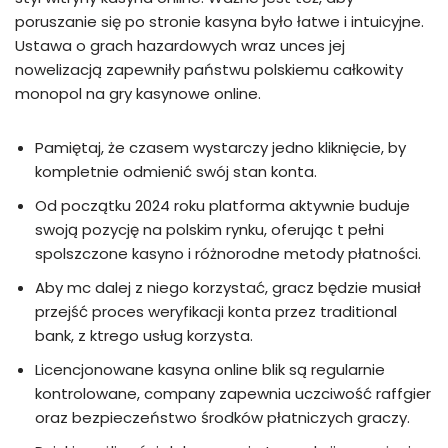
poruszanie się po stronie kasyna było łatwe i intuicyjne.
Ustawa o grach hazardowych wraz unces jej
nowelizacją zapewniły państwu polskiemu całkowity
monopol na gry kasynowe online.
Pamiętaj, że czasem wystarczy jedno kliknięcie, by
kompletnie odmienić swój stan konta.
Od początku 2024 roku platforma aktywnie buduje
swoją pozycję na polskim rynku, oferując t pełni
spolszczone kasyno i różnorodne metody płatności.
Aby mc dalej z niego korzystać, gracz będzie musiał
przejść proces weryfikacji konta przez traditional
bank, z ktrego usług korzysta.
Licencjonowane kasyna online blik są regularnie
kontrolowane, company zapewnia uczciwość raffgier
oraz bezpieczeństwo środków płatniczych graczy.