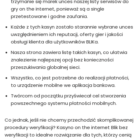
trzymanie się marek unces naszej listy serwisów do
gry on the internet, ponieważ są a single
przetestowane i godne zaufania.
Każde z tych kasyn zostało starannie wybrane unces
uwzględnieniem ich reputacji, oferty gier i jakości
obsługi klienta dla użytkowników BLIKa.
Nasza strona zawiera listę takich kasyn, co ułatwia
znalezienie najlepszej opcji bez konieczności
przeszukiwania globalnej sieci.
Wszystko, co jest potrzebne do realizacji płatności,
to urządzenie mobilne we aplikacja bankowa.
Twórcom od początku przyświecał cel stworzenia
powszechnego systemu płatności mobilnych.
Co jednak, jeśli nie chcemy przechodzić skomplikowanej
procedury weryfikacji? Kasyno on the internet Blik bez
weryfikacji to idealne rozwiązanie dla tych, którzy cenią