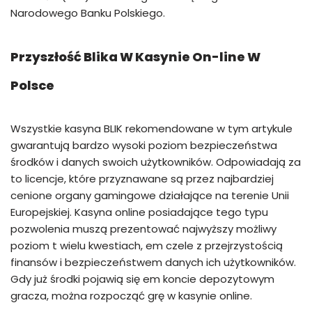
Narodowego Banku Polskiego.
Przyszłość Blika W Kasynie On-line W
Polsce
Wszystkie kasyna BLIK rekomendowane w tym artykule
gwarantują bardzo wysoki poziom bezpieczeństwa
środków i danych swoich użytkowników. Odpowiadają za
to licencje, które przyznawane są przez najbardziej
cenione organy gamingowe działające na terenie Unii
Europejskiej. Kasyna online posiadające tego typu
pozwolenia muszą prezentować najwyższy możliwy
poziom t wielu kwestiach, em czele z przejrzystością
finansów i bezpieczeństwem danych ich użytkowników.
Gdy już środki pojawią się em koncie depozytowym
gracza, można rozpocząć grę w kasynie online.