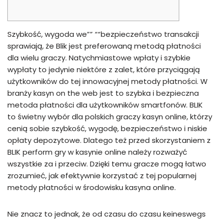
Szybkość, wygoda we”” ““bezpieczeństwo transakcji
sprawiają, że Blik jest preferowaną metodą płatności
dla wielu graczy. Natychmiastowe wpłaty i szybkie
wypłaty to jedynie niektóre z zalet, które przyciągają
użytkowników do tej innowacyjnej metody płatności. W
branży kasyn on the web jest to szybka i bezpieczna
metoda płatności dla użytkowników smartfonów. BLIK
to świetny wybór dla polskich graczy kasyn online, którzy
cenią sobie szybkość, wygodę, bezpieczeństwo i niskie
opłaty depozytowe. Dlatego też przed skorzystaniem z
BLIK perform gry w kasynie online należy rozważyć
wszystkie za i przeciw. Dzięki temu gracze mogą łatwo
zrozumieć, jak efektywnie korzystać z tej popularnej
metody płatności w środowisku kasyna online.
Nie znacz to jednak, że od czasu do czasu keineswegs