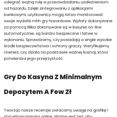
odegrać ważną rolę w przeciwdziałaniu uzależnieniom
od hazardu. Dzięki zintegrowaniu z aplikacjami
bankowymi, użytkownicy mogą łatwo monitorować
swoje wydatki mhh gry hazardowe. Wpłaty dokonywane
za pomocą Blika dokonywane są w kasynie on-line
automatycznie, są bardzo bezpieczne i łatwe w
wykonaniu. Sprawdzamy, czy posiadają a single wysokie
środki bezpieczeństwa i ochrony graczy. Weryfikujemy
również, czy działa na podstawie ważnej licencji, która
potwierdza jego przejrzystość.
Gry Do Kasyna Z Minimalnym
Depozytem A Few Zł
Tworząc nasze recenzje zwracamy uwagę na grafikę i
styl witryny kasyna online. Ważne jest też, aby