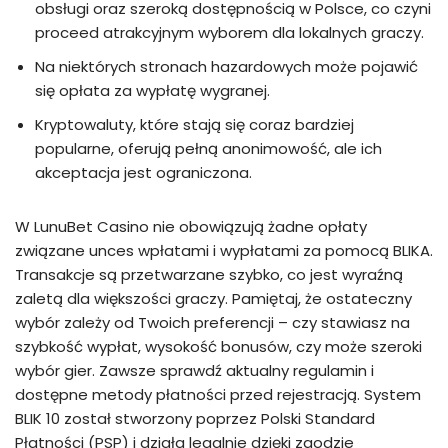
obsługi oraz szeroką dostępnością w Polsce, co czyni
proceed atrakcyjnym wyborem dla lokalnych graczy.
Na niektórych stronach hazardowych może pojawić
się opłata za wypłatę wygranej.
Kryptowaluty, które stają się coraz bardziej
popularne, oferują pełną anonimowość, ale ich
akceptacja jest ograniczona.
W LunuBet Casino nie obowiązują żadne opłaty
związane unces wpłatami i wypłatami za pomocą BLIKA.
Transakcje są przetwarzane szybko, co jest wyraźną
zaletą dla większości graczy. Pamiętaj, że ostateczny
wybór zależy od Twoich preferencji – czy stawiasz na
szybkość wypłat, wysokość bonusów, czy może szeroki
wybór gier. Zawsze sprawdź aktualny regulamin i
dostępne metody płatności przed rejestracją. System
BLIK 10 został stworzony poprzez Polski Standard
Płatności (PSP) i działa legalnie dzięki zgodzie