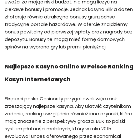
uważa, że mając niski budżet, nie mogą liczyć na
ciekawe bonusy i promocje. Jednak kasyno Blik a dozen
zł oferuje równie atrakcyjne bonusy grunzochse
tradycyjne portale hazardowe. W ofercie znajdziemy
bonus powitalny od pierwszej wpłaty oraz nagrody bez
depozytu. Bonusy te mogą mieć formę darmowych
spinów na wybrane gry lub premii pieniężnej.
Najlepsze Kasyno Online W Polsce Ranking
Kasyn Internetowych
Eksperci poska Casinority przygotowali więc rank
zrzeszający najlepsze kasyna. Aby ułatwić czytelnikom
zadanie, ranking uwzględnia również inne czynniki, które
mają znaczenie z perspektywy gracza. BLIK to polski
system płatności mobilnych, który w roku 2015
ewoluował unces oferowanego przez economical