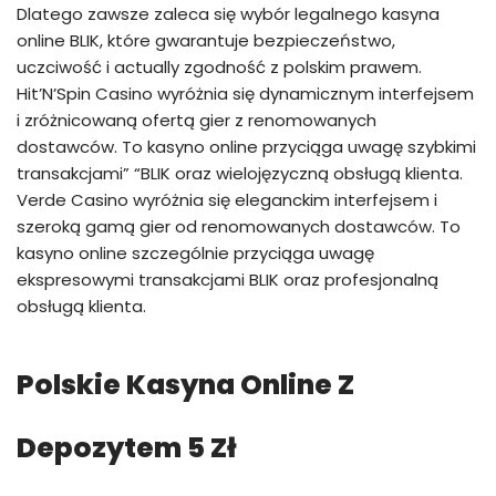
Dlatego zawsze zaleca się wybór legalnego kasyna
online BLIK, które gwarantuje bezpieczeństwo,
uczciwość i actually zgodność z polskim prawem.
Hit’N’Spin Casino wyróżnia się dynamicznym interfejsem
i zróżnicowaną ofertą gier z renomowanych
dostawców. To kasyno online przyciąga uwagę szybkimi
transakcjami” “BLIK oraz wielojęzyczną obsługą klienta.
Verde Casino wyróżnia się eleganckim interfejsem i
szeroką gamą gier od renomowanych dostawców. To
kasyno online szczególnie przyciąga uwagę
ekspresowymi transakcjami BLIK oraz profesjonalną
obsługą klienta.
Polskie Kasyna Online Z
Depozytem 5 Zł