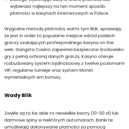
wybierasz najlepszy na ten moment sposób
płatności w kasynach internetowych w Polsce.
Wygodne metody płatności, watts tym BLIK, sprawiają,
że jest in order to popularne miejsce wśród polskich
graczy szukających profesjonalnego kasyna on the
web. Gangsta Casino zapewnia bezpieczne środowisko
gry z pełną ochroną danych graczy. Kasyno oferuje
rozbudowany system lojalnościowy z twelve poziomami
VIP, regularne turnieje oraz system Monet
wymienialnych em bonusy.
Wady Blik
Zwykle są to be able to niewielkie kwoty (10-50 zł) lub
darmowe spiny w niektórych automatach. Banki te
umożliwiają dokonywanie płatności za pomocą