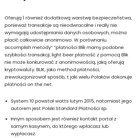
Oferują 1 również dodatkową warstwę bezpieczeństwa,
ponieważ transakcje są nieodwracalne i really nie
wymagają udostępniania danych osobowych, można
płacić całkowicie anonimowo. W porównaniu
accomplish metody” “płatności Blik mamy podobne
szybkości transakcji, light beer płatność z pomocą Blik
nie może konkurować z anonimowością, jaką oferują
kryptowaluty. BLIK, jako method płatności,
zrewolucjonizował sposób, t jaki wielu Polaków dokonuje
płatności on the net.
System 10 powstał watts lutym 2015, natomiast jego
autorem jest Polski Standard Płatności sp.
Innym sposobem jest również kontakt portal z
samym kasynem, do którego wpłacasz lub
wypłacasz.