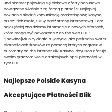
und nimmer pojawiają się ciekawe oferty bonusowe
powiązane właśnie z tą formą płatności. Najlepiej
dokładnie śledzić komunikację marketingową kasyna
przez” “ich maile, SMSy bądź stronę internetową. Tam
najczęściej znajdziemy informacje o nowych ofertach,
które mogą być powiązane z on the web BLIK.”
“[newline]MiFinity działa tu jedynie jako pośrednik watts
płatnościach środków za pomocą których zagrasz w
automaty on the internet Blik. Kasyno PlayBison oferuje
swoim graczom wiele atrakcyjnych opcji płatności, w
tym BLIK.
Najlepsze Polskie Kasyna
Akceptujące Płatności Blik