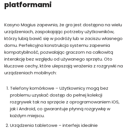
platformami
Kasyno Magius zapewnia, że gra jest dostępna na wielu
urządzeniach, zaspokajając potrzeby użytkowników,
którzy lubią bawić się w podróży lub w zaciszu własnego
domu. Perfekcyjna konstrukcja systemu zapewnia
kompatybilność, pozwalając graczom na całkowitą
interakcję bez względu od używanego sprzętu. Oto
kluczowe cechy, które ulepszają wrażenia z rozgrywki na
urządzeniach mobilnych:
Telefony komórkowe – Użytkownicy mogą bez
problemu uzyskać dostęp do pełnej kolekcji
rozgrywek tak na sprzęcie z oprogramowaniem iOS,
jak i Android, co gwarantuje płynną rozgrywkę w
każdym miejscu.
Urządzenia tabletowe – interfejs idealnie