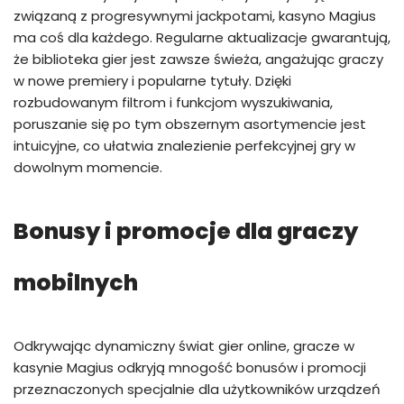
związaną z progresywnymi jackpotami, kasyno Magius
ma coś dla każdego. Regularne aktualizacje gwarantują,
że biblioteka gier jest zawsze świeża, angażując graczy
w nowe premiery i popularne tytuły. Dzięki
rozbudowanym filtrom i funkcjom wyszukiwania,
poruszanie się po tym obszernym asortymencie jest
intuicyjne, co ułatwia znalezienie perfekcyjnej gry w
dowolnym momencie.
Bonusy i promocje dla graczy
mobilnych
Odkrywając dynamiczny świat gier online, gracze w
kasynie Magius odkryją mnogość bonusów i promocji
przeznaczonych specjalnie dla użytkowników urządzeń