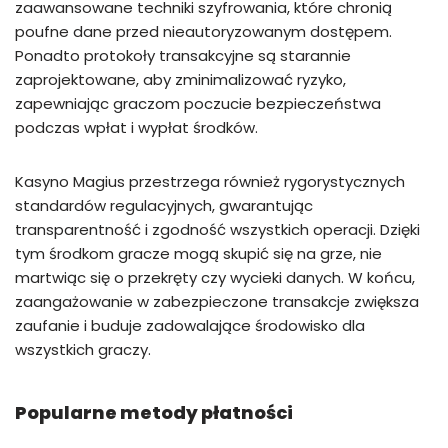
zaawansowane techniki szyfrowania, które chronią
poufne dane przed nieautoryzowanym dostępem.
Ponadto protokoły transakcyjne są starannie
zaprojektowane, aby zminimalizować ryzyko,
zapewniając graczom poczucie bezpieczeństwa
podczas wpłat i wypłat środków.
Kasyno Magius przestrzega również rygorystycznych
standardów regulacyjnych, gwarantując
transparentność i zgodność wszystkich operacji. Dzięki
tym środkom gracze mogą skupić się na grze, nie
martwiąc się o przekręty czy wycieki danych. W końcu,
zaangażowanie w zabezpieczone transakcje zwiększa
zaufanie i buduje zadowalające środowisko dla
wszystkich graczy.
Popularne metody płatności