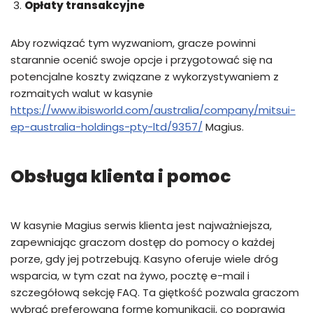
Opłaty transakcyjne
Aby rozwiązać tym wyzwaniom, gracze powinni
starannie ocenić swoje opcje i przygotować się na
potencjalne koszty związane z wykorzystywaniem z
rozmaitych walut w kasynie
https://www.ibisworld.com/australia/company/mitsui-
ep-australia-holdings-pty-ltd/9357/
Magius.
Obsługa klienta i pomoc
W kasynie Magius serwis klienta jest najważniejsza,
zapewniając graczom dostęp do pomocy o każdej
porze, gdy jej potrzebują. Kasyno oferuje wiele dróg
wsparcia, w tym czat na żywo, pocztę e-mail i
szczegółową sekcję FAQ. Ta giętkość pozwala graczom
wybrać preferowaną formę komunikacji, co poprawia