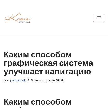
Pular
para
o
conteúdo
Каким способом
графическая система
улучшает навигацию
por
josiver.wk
9 de março de 2026
Каким способом