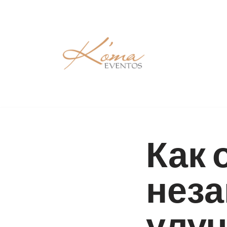
Pular
para
o
conteúdo
Как 
нез
улу