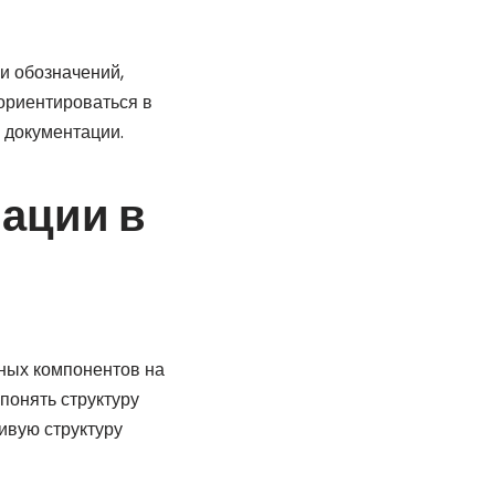
и обозначений,
ориентироваться в
 документации.
ации в
ных компонентов на
понять структуру
ивую структуру