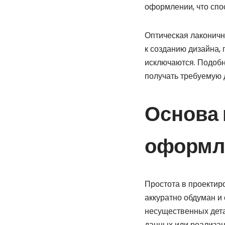
оформлении, что спо
Оптическая лаконичн
к созданию дизайна,
исключаются. Подобн
получать требуемую 
Основа
оформл
Простота в проектир
аккуратно обдуман и
несущественных дета
данных или реализац