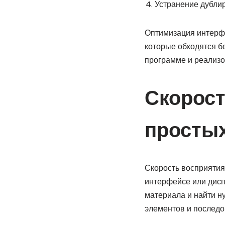
Устранение дубли
Оптимизация интерфе
которые обходятся б
программе и реализо
Скорос
простых
Скорость восприятия
интерфейсе или дисп
материала и найти н
элементов и последо