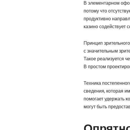
В элементарном офор
потому что отсутству
продуктивно направл
казино содействует 
Принцип зрительного
с значительным зрит
Такое реализуется че
В простом проектиро
Техника постепенног
сведения, которая и
помогает удержать к
могут быть предоста
Опрятн