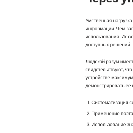
Умственная нагрузка
информации. Чем зап
использования. 7k c
доступных решений.
Людской разум имеет
свидетельствуют, чт
устройстве максимум
демонстрировать ее 
Систематизация с
Применение поэта
Использование зн