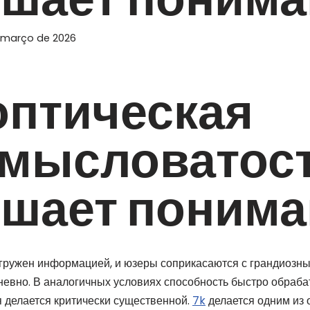
 março de 2026
оптическая
амысловатос
чшает понима
гружен информацией, и юзеры соприкасаются с грандиозны
евно. В аналогичных условиях способность быстро обраба
 делается критически существенной.
7k
делается одним из 