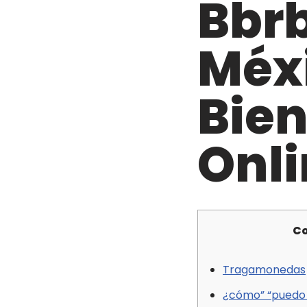
Bbrb
Méxi
Bie
Onl
Co
Tragamonedas
¿cómo” “puedo 