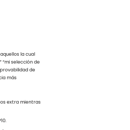
aquellos la cual
 “mi selección de
 provabilidad de
cia más
ios extra mientras
10.