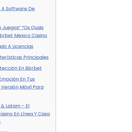
 A Software De
 Juegos” “Os Quais
brbet Mexico Casino
do A Licencias
erísticas Principales
otección En Bbrbet
Emoción En Tus
Versión Móvil Para
 & Latam – El
asino En Línea Y Casa
s