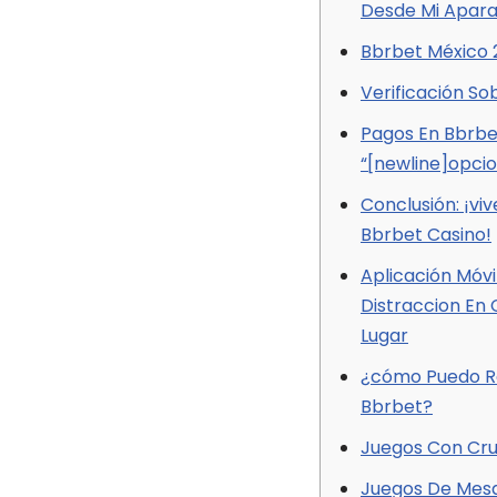
Desde Mi Apara
Bbrbet México 
Verificación So
Pagos En Bbrbe
“[newline]opcio
Conclusión: ¡vi
Bbrbet Casino!
Aplicación Móvi
Distraccion En 
Lugar
¿cómo Puedo R
Bbrbet?
Juegos Con Cru
Juegos De Mes