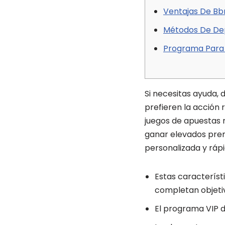
Ventajas De Bb
Métodos De Dep
Programa Para
Si necesitas ayuda, 
prefieren la acción
juegos de apuestas r
ganar elevados prem
personalizada y rápi
Estas característ
completan objetiv
El programa VIP de