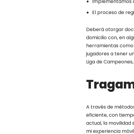
Implementamos au
El proceso de regi
Deberá otorgar docu
domicilio con, en al
herramientas como es
jugadores a tener un
Liga de Campeones, 
Traga
A través de métodos 
eficiente, con tiem
actual, la movilidad
mi experiencia móvil