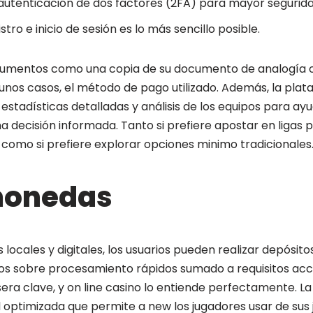
tenticación de dos factores (2FA) para mayor segurida
stro e inicio de sesión es lo más sencillo posible.
mentos como una copia de su documento de analogía ofi
gunos casos, el método de pago utilizado. Además, la pla
tadísticas detalladas y análisis de los equipos para ayu
a decisión informada. Tanto si prefiere apostar en ligas
como si prefiere explorar opciones minimo tradicionales
monedas
locales y digitales, los usuarios pueden realizar depósito
pos sobre procesamiento rápidos sumado a requisitos acc
 sera clave, y on line casino lo entiende perfectamente. L
 optimizada que permite a new los jugadores usar de sus 