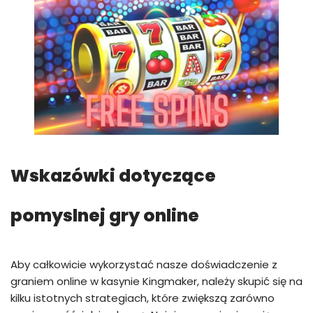
Wskazówki dotyczące
pomyslnej gry online
Aby całkowicie wykorzystać nasze doświadczenie z
graniem online w kasynie Kingmaker, należy skupić się na
kilku istotnych strategiach, które zwiększą zarówno