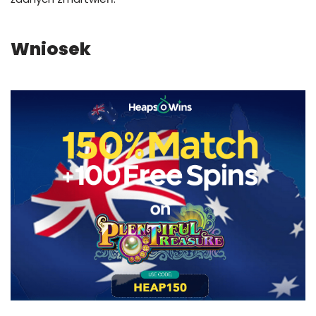
Wniosek