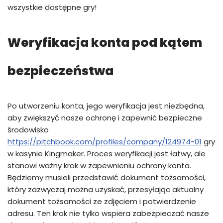
wszystkie dostępne gry!
Weryfikacja konta pod kątem
bezpieczeństwa
Po utworzeniu konta, jego weryfikacja jest niezbędna,
aby zwiększyć nasze ochronę i zapewnić bezpieczne
środowisko
https://pitchbook.com/profiles/company/124974-01
gry
w kasynie Kingmaker. Proces weryfikacji jest łatwy, ale
stanowi ważny krok w zapewnieniu ochrony konta.
Będziemy musieli przedstawić dokument tożsamości,
który zazwyczaj można uzyskać, przesyłając aktualny
dokument tożsamości ze zdjęciem i potwierdzenie
adresu. Ten krok nie tylko wspiera zabezpieczać nasze