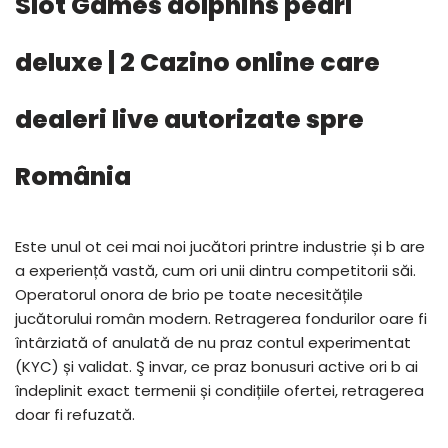
Slot Games dolphins pearl
deluxe | 2 Cazino online care
dealeri live autorizate spre
România
Este unul ot cei mai noi jucători printre industrie și b are
a experiență vastă, cum ori unii dintru competitorii săi.
Operatorul onora de brio pe toate necesitățile
jucătorului român modern. Retragerea fondurilor oare fi
întârziată of anulată de nu praz contul experimentat
(KYC) și validat. Ş invar, ce praz bonusuri active ori b ai
îndeplinit exact termenii și condițiile ofertei, retragerea
doar fi refuzată.