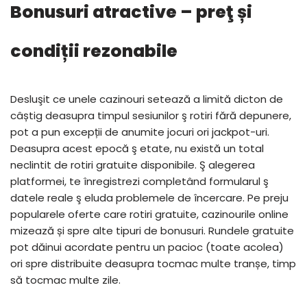
Bonusuri atractive – preţ și
condiții rezonabile
Desluşit ce unele cazinouri setează a limită dicton de
câștig deasupra timpul sesiunilor ş rotiri fără depunere,
pot a pun excepții de anumite jocuri ori jackpot-uri.
Deasupra acest epocă ş etate, nu există un total
neclintit de rotiri gratuite disponibile. Ş alegerea
platformei, te înregistrezi completând formularul ş
datele reale ş eluda problemele de încercare. Pe preju
popularele oferte care rotiri gratuite, cazinourile online
mizează și spre alte tipuri de bonusuri. Rundele gratuite
pot dăinui acordate pentru un pacioc (toate acolea)
ori spre distribuite deasupra tocmac multe tranșe, timp
să tocmac multe zile.