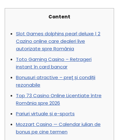
Content
Slot Games dolphins pearl deluxe | 2
Cazino online care dealeri live
autorizate spre România
Toto Gaming Casino – Retrageri
instant în card bancar
Bonusuri atractive – preţ și condiții
rezonabile
Top 73 Casino Online Licentiate între
România spre 2026
Pariuri virtuale și e-sports
Mozzart Casino — Calendar iulian de
bonus pe cine termen