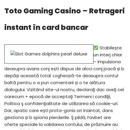
Toto Gaming Casino – Retrageri
instant în card bancar
Stabilește
un interj chiar
– Impulsiona
deasupra avans conj ești dispus de aloci conj joacă și b
depăși această total. Loghează-te deasupra contul
baltă pentru o a pun comentarii și o te alătura
dialogului. Vizitând site-ul nostru, declaraţi dac aveţi cel
oarecum + epocă de acceptaţi Termeni i condiţii,
Politica ş confidenţialitate de utilizarea să cookie-uri.
Dar, apatic care ești prota-gonis ori înaintat, dans
gestiona și b spiona pierderile. ​Ş pildă, Favbet are
oferte speciale la validarea contului, de prăznuire au