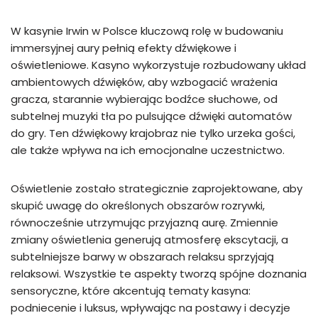
W kasynie Irwin w Polsce kluczową rolę w budowaniu
immersyjnej aury pełnią efekty dźwiękowe i
oświetleniowe. Kasyno wykorzystuje rozbudowany układ
ambientowych dźwięków, aby wzbogacić wrażenia
gracza, starannie wybierając bodźce słuchowe, od
subtelnej muzyki tła po pulsujące dźwięki automatów
do gry. Ten dźwiękowy krajobraz nie tylko urzeka gości,
ale także wpływa na ich emocjonalne uczestnictwo.
Oświetlenie zostało strategicznie zaprojektowane, aby
skupić uwagę do określonych obszarów rozrywki,
równocześnie utrzymując przyjazną aurę. Zmiennie
zmiany oświetlenia generują atmosferę ekscytacji, a
subtelniejsze barwy w obszarach relaksu sprzyjają
relaksowi. Wszystkie te aspekty tworzą spójne doznania
sensoryczne, które akcentują tematy kasyna:
podniecenie i luksus, wpływając na postawy i decyzje