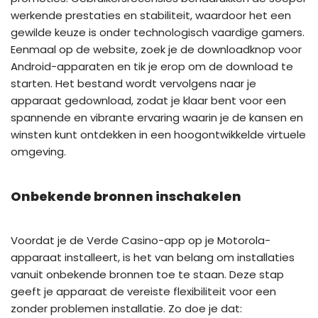
werkende prestaties en stabiliteit, waardoor het een
gewilde keuze is onder technologisch vaardige gamers.
Eenmaal op de website, zoek je de downloadknop voor
Android-apparaten en tik je erop om de download te
starten. Het bestand wordt vervolgens naar je
apparaat gedownload, zodat je klaar bent voor een
spannende en vibrante ervaring waarin je de kansen en
winsten kunt ontdekken in een hoogontwikkelde virtuele
omgeving.
Onbekende bronnen inschakelen
Voordat je de Verde Casino-app op je Motorola-
apparaat installeert, is het van belang om installaties
vanuit onbekende bronnen toe te staan. Deze stap
geeft je apparaat de vereiste flexibiliteit voor een
zonder problemen installatie. Zo doe je dat: