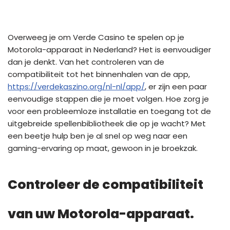
Overweeg je om Verde Casino te spelen op je
Motorola-apparaat in Nederland? Het is eenvoudiger
dan je denkt. Van het controleren van de
compatibiliteit tot het binnenhalen van de app,
https://verdekaszino.org/nl-nl/app/
, er zijn een paar
eenvoudige stappen die je moet volgen. Hoe zorg je
voor een probleemloze installatie en toegang tot de
uitgebreide spellenbibliotheek die op je wacht? Met
een beetje hulp ben je al snel op weg naar een
gaming-ervaring op maat, gewoon in je broekzak.
Controleer de compatibiliteit
van uw Motorola-apparaat.