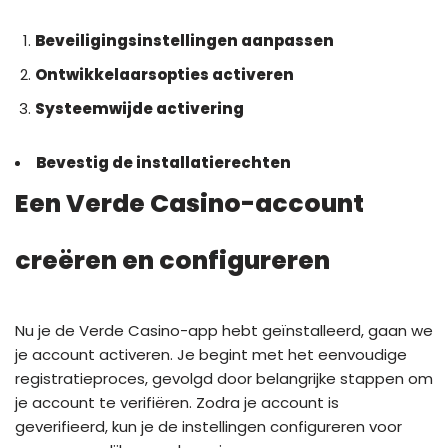
Beveiligingsinstellingen aanpassen
Ontwikkelaarsopties activeren
Systeemwijde activering
Bevestig de installatierechten
Een Verde Casino-account
creëren en configureren
Nu je de Verde Casino-app hebt geïnstalleerd, gaan we
je account activeren. Je begint met het eenvoudige
registratieproces, gevolgd door belangrijke stappen om
je account te verifiëren. Zodra je account is
geverifieerd, kun je de instellingen configureren voor