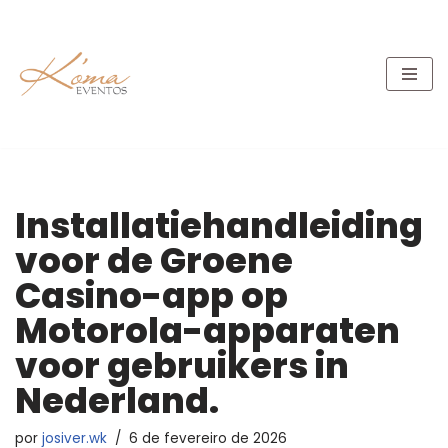
Pular
para
o
conteúdo
Installatiehandleiding
voor de Groene
Casino-app op
Motorola-apparaten
voor gebruikers in
Nederland.
por
josiver.wk
6 de fevereiro de 2026