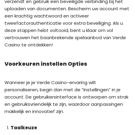
verzendt en gebruik een beveiligde verbinding bij het
uploaden van documenten. Bescherm uw account met
een krachtig wachtwoord en activeer
tweefactorauthenticatie voor extra beveiliging. Als u
deze stappen hebt voltooid, bent u klaar om vol
vertrouwen het baanbrekende spelaanbod van Verde
Casino te ontdekken!
Voorkeuren instellen Opties
Wanneer je je Verde Casino-ervaring wilt
personaliseren, begin dan met de “Instellingen” in je
account. De gebruikersinterface is ontworpen om strak
en gebruiksvriendelijk te zijn, waardoor aanpassingen
makkelijk en innovatief zijn.
Taalkeuze