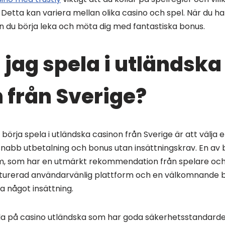
. Detta kan variera mellan olika casino och spel. När du ha
n du börja leka och möta dig med fantastiska bonus.
 jag spela i utländska
 från Sverige?
 börja spela i utländska casinon från Sverige är att väl
snabb utbetalning och bonus utan insättningskrav. En av 
m, som har en utmärkt rekommendation från spelare och
ukturerad användarvänlig plattform och en välkomnande 
a något insättning.
kolla på casino utländska som har goda säkerhetsstandard