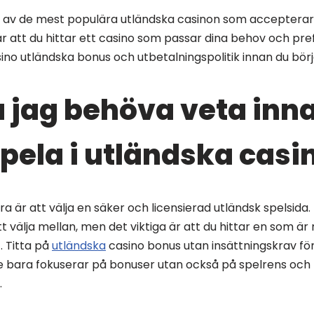
 av de mest populära utländska casinon som accepterar
 är att du hittar ett casino som passar dina behov och pr
ino utländska bonus och utbetalningspolitik innan du börj
 jag behöva veta inna
spela i utländska casi
ra är att välja en säker och licensierad utländsk spelsida
t välja mellan, men det viktiga är att du hittar en som är
t. Titta på
utländska
casino bonus utan insättningskrav för 
nte bara fokuserar på bonuser utan också på spelrens och
.