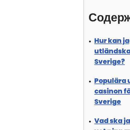
Содер
Hur kan ja
utländska
Sverige?
Populära 
casinon fö
Sverige
Vad ska j