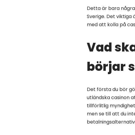
Detta är bara några
Sverige. Det viktiga
med att kolla på cas
Vad ska
börjar 
Det första du bör gö
utländska casinon at
tillförlitlig myndighe
men se till att du i
betalningsalternativ