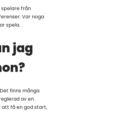
 spelare från
eferenser. Var noga
ar spela.
n jag
non?
. Det finns många
 reglerad av en
att få en god start,