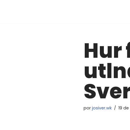
Pular
para
o
conteúdo
Hur 
utln
Sve
por
josiver.wk
19 de