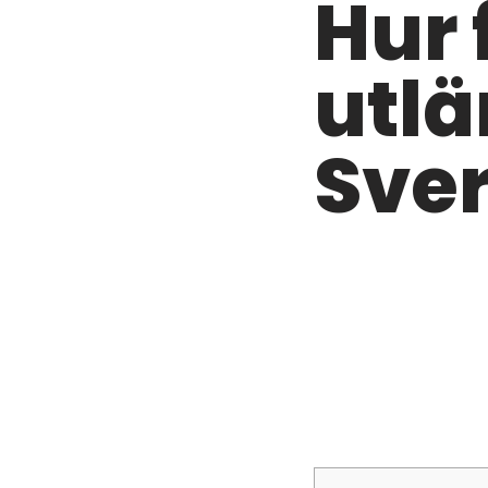
Hur 
utlä
Sver