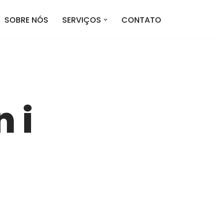
SOBRE NÓS
SERVIÇOS
CONTATO
 i