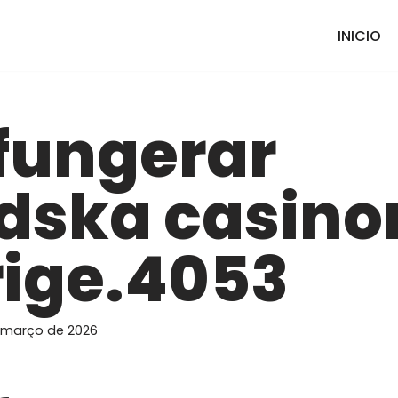
INICIO
fungerar
dska casinon
rige.4053
 março de 2026