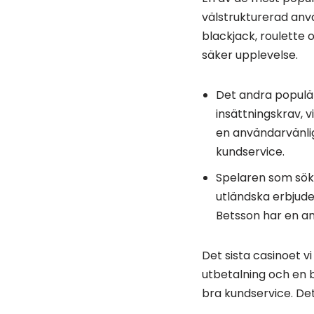
välstrukturerad anvä
blackjack, roulette 
säker upplevelse.
Det andra populär
insättningskrav, 
en användarvänlig
kundservice.
Spelaren som söke
utländska erbjuder 
Betsson har en an
Det sista casinoet 
utbetalning och en 
bra kundservice. Det