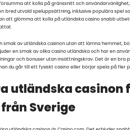
 försumma att kolla på gränssnitt och användarvänlighet, 
en bred utvald speluppsättning, inklusive populära spel s
tan att glömma att kolla på utländska casino snabb utbeta
attat.
en smak av utländska casinon utan att lämna hemmet, bö
juder en smak av olika casino utländska och har en anvä
ingar och bonuser utan insättningskrav. Det är en bra pl
nan du går till ett fysiskt casino eller börjar spela på fler p
a utländska casinon 
 från Sverige
ära utländska casinon är Casino.com. Det erbjuder snabb