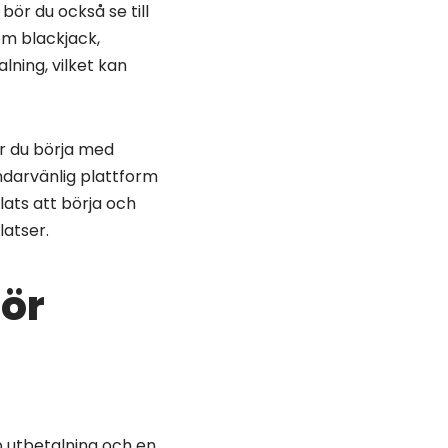
bör du också se till
om blackjack,
lning, vilket kan
r du börja med
ndarvänlig plattform
ats att börja och
latser.
för
 utbetalning och en