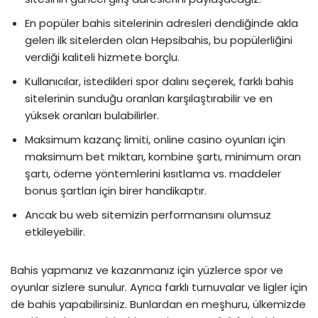
En popüler bahis sitelerinin adresleri dendiğinde akla
gelen ilk sitelerden olan Hepsibahis, bu popülerliğini
verdiği kaliteli hizmete borçlu.
Kullanıcılar, istedikleri spor dalını seçerek, farklı bahis
sitelerinin sunduğu oranları karşılaştırabilir ve en
yüksek oranları bulabilirler.
Maksimum kazanç limiti, online casino oyunları için
maksimum bet miktarı, kombine şartı, minimum oran
şartı, ödeme yöntemlerini kısıtlama vs. maddeler
bonus şartları için birer handikaptır.
Ancak bu web sitemizin performansını olumsuz
etkileyebilir.
Bahis yapmanız ve kazanmanız için yüzlerce spor ve
oyunlar sizlere sunulur. Ayrıca farklı turnuvalar ve ligler için
de bahis yapabilirsiniz. Bunlardan en meşhuru, ülkemizde