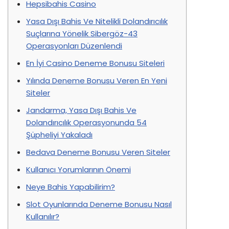
Hepsibahis Casino
Yasa Dışı Bahis Ve Nitelikli Dolandırıcılık
Suçlarına Yönelik Sibergöz-43
Operasyonları Düzenlendi
En İyi Casino Deneme Bonusu Siteleri
Yılında Deneme Bonusu Veren En Yeni
Siteler
Jandarma, Yasa Dışı Bahis Ve
Dolandırıcılık Operasyonunda 54
Şüpheliyi Yakaladı
Bedava Deneme Bonusu Veren Siteler
Kullanıcı Yorumlarının Önemi
Neye Bahis Yapabilirim?
Slot Oyunlarında Deneme Bonusu Nasıl
Kullanılır?