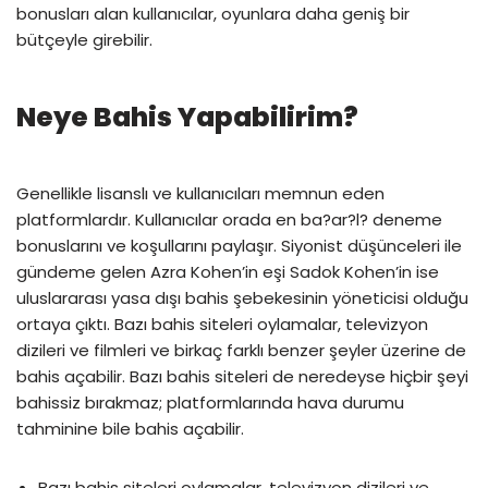
bonusları alan kullanıcılar, oyunlara daha geniş bir
bütçeyle girebilir.
Neye Bahis Yapabilirim?
Genellikle lisanslı ve kullanıcıları memnun eden
platformlardır. Kullanıcılar orada en ba?ar?l? deneme
bonuslarını ve koşullarını paylaşır. Siyonist düşünceleri ile
gündeme gelen Azra Kohen’in eşi Sadok Kohen’in ise
uluslararası yasa dışı bahis şebekesinin yöneticisi olduğu
ortaya çıktı. Bazı bahis siteleri oylamalar, televizyon
dizileri ve filmleri ve birkaç farklı benzer şeyler üzerine de
bahis açabilir. Bazı bahis siteleri de neredeyse hiçbir şeyi
bahissiz bırakmaz; platformlarında hava durumu
tahminine bile bahis açabilir.
Bazı bahis siteleri oylamalar, televizyon dizileri ve