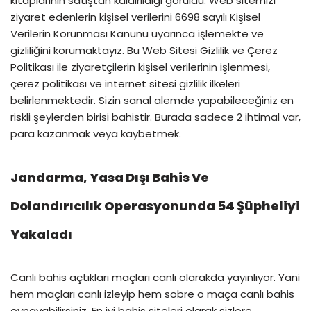
kitaplarının satıştan kaldırıldığı görüldü. Web sitemizi
ziyaret edenlerin kişisel verilerini 6698 sayılı Kişisel
Verilerin Korunması Kanunu uyarınca işlemekte ve
gizliliğini korumaktayız. Bu Web Sitesi Gizlilik ve Çerez
Politikası ile ziyaretçilerin kişisel verilerinin işlenmesi,
çerez politikası ve internet sitesi gizlilik ilkeleri
belirlenmektedir. Sizin sanal alemde yapabileceğiniz en
riskli şeylerden birisi bahistir. Burada sadece 2 ihtimal var,
para kazanmak veya kaybetmek.
Jandarma, Yasa Dışı Bahis Ve
Dolandırıcılık Operasyonunda 54 Şüpheliyi
Yakaladı
Canlı bahis açtıkları maçları canlı olarakda yayınlıyor. Yani
hem maçları canlı izleyip hem sobre o maça canlı bahis
oynayabilirsiniz. En iyi bahis siteleri olarak sizlere