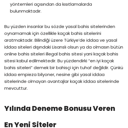
yöntemleri açısından da kısıtlamalarda
bulunmaktadır.
Bu yüzden insanlar bu sözde yasal bahis sitelerinden
oynamamak için özellikle kaçak bahis sitelerini
aratmaktadır. Bilindiği üzere Türkiye’de iddaa ve yasal
iddaa siteleri dışındaki Lisanslı olsun ya da olmasın bütün
online bahis siteleri illegal bahis sitesi yani kaçak bahis
sitesi kabul edilmektedir. Bu yüzdendirki “en iyi kaçak
bahis siteleri” demek bir bahisçi için tuhaf değildir. Çünkü
iddaa empieza bilyoner, nesine gibi yasal iddaa
sitelerinde olmayan avantajlar kaçak iddaa sitelerinde
mevcuttur.
Yılında Deneme Bonusu Veren
En Yeni Siteler