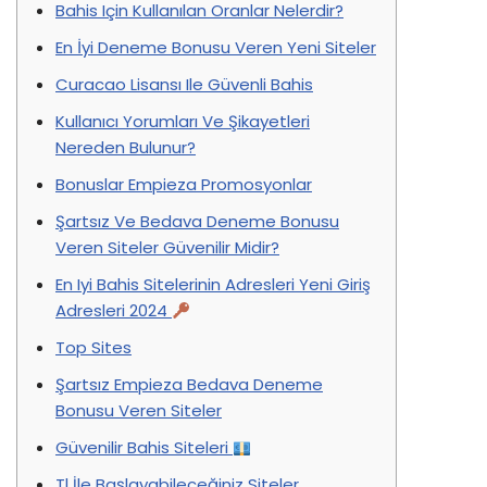
Bahis Için Kullanılan Oranlar Nelerdir?
En İyi Deneme Bonusu Veren Yeni Siteler
Curacao Lisansı Ile Güvenli Bahis
Kullanıcı Yorumları Ve Şikayetleri
Nereden Bulunur?
Bonuslar Empieza Promosyonlar
Şartsız Ve Bedava Deneme Bonusu
Veren Siteler Güvenilir Midir?
En Iyi Bahis Sitelerinin Adresleri Yeni Giriş
Adresleri 2024
Top Sites
Şartsız Empieza Bedava Deneme
Bonusu Veren Siteler
Güvenilir Bahis Siteleri
Tl İle Başlayabileceğiniz Siteler