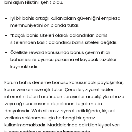
bini aşkın Filistinli şehit oldu.
İyi bir bahis ortağı, kullanıcıların güvenliğini empieza
memnuniyetini ön planda tutar.
“Kaçak bahis siteleri olarak adlandırılan bahis
sitelerinden kasıt dolandırıcı bahis siteleri değildir.
Özellikle reward konusunda bonus çevrim ihlali
bahanesi ile oyuncu parasına el koyacak tuzaklar
koymaktadır.
Forum bahis deneme bonusu konusundaki paylaşımlar,
karar verirken size ışık tutar. Çerezler, ziyaret edilen
internet siteleri tarafından tarayıcılar aracılığıyla cihaza
veya ağ sunucusuna depolanan küçük metin
dosyalarıdır. Web sitemiz ziyaret edildiğinde, kişisel
verilerin saklanması için herhangi bir çerez
kullanılmamaktadır. Maddelerinde belirtilen kişisel veri
işleme şartları ve amaçları kapsamında