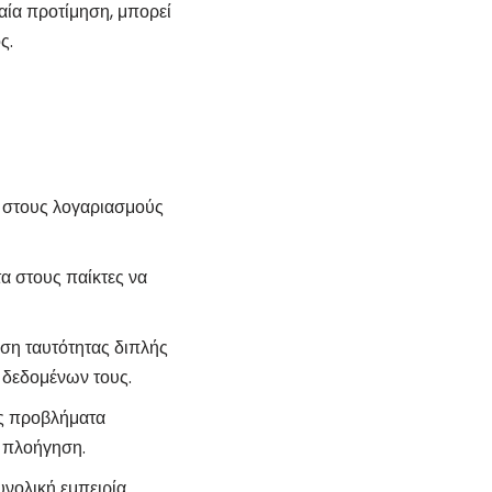
αία προτίμηση, μπορεί
ς.
 στους λογαριασμούς
τα στους παίκτες να
υση ταυτότητας διπλής
 δεδομένων τους.
ίς προβλήματα
η πλοήγηση.
υνολική εμπειρία