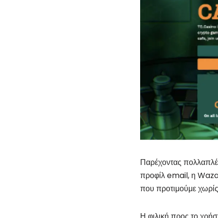
Παρέχοντας πολλαπλές
προφίλ email, η Waza
που προτιμούμε χωρίς 
Η φιλική προς το χρήσ