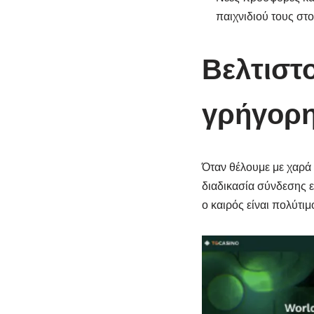
παιχνιδιού τους σ
Βελτιστ
γρήγορη
Όταν θέλουμε με χαρά
διαδικασία σύνδεσης εί
ο καιρός είναι πολύτιμ