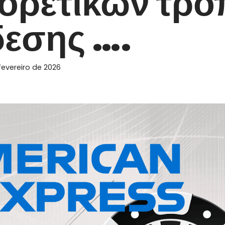
ορετικών τρ
εσης ….
fevereiro de 2026