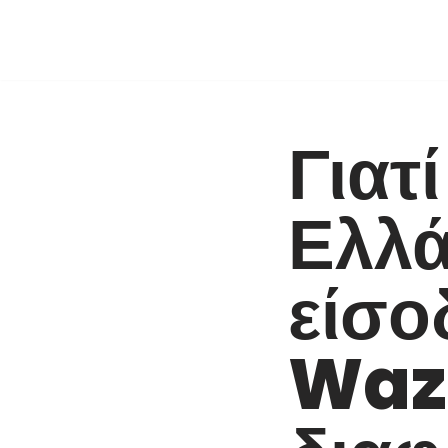
Pular
para
o
conteúdo
Γιατί
Ελλά
είσο
Waz