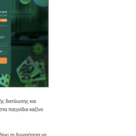
ς δικτύωσης και
τα παιχνίδια καζίνο
ίνει τη δυνατότητα να