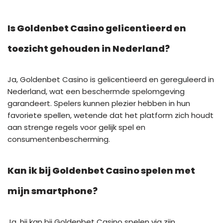
Is Goldenbet Casino gelicentieerd en
toezicht gehouden in Nederland?
Ja, Goldenbet Casino is gelicentieerd en gereguleerd in
Nederland, wat een beschermde spelomgeving
garandeert. Spelers kunnen plezier hebben in hun
favoriete spellen, wetende dat het platform zich houdt
aan strenge regels voor gelijk spel en
consumentenbescherming.
Kan ik bij Goldenbet Casino spelen met
mijn smartphone?
Ja, hij kan bij Goldenbet Casino spelen via zijn