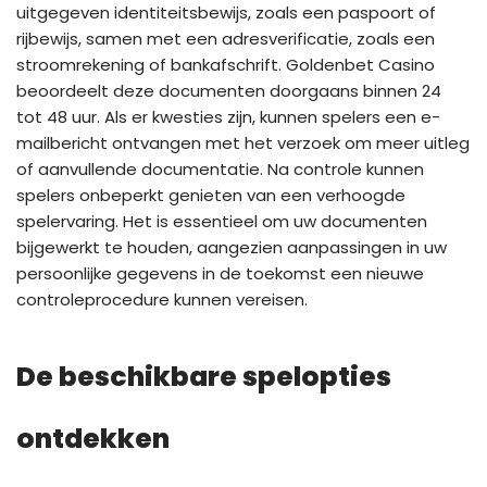
uitgegeven identiteitsbewijs, zoals een paspoort of
rijbewijs, samen met een adresverificatie, zoals een
stroomrekening of bankafschrift. Goldenbet Casino
beoordeelt deze documenten doorgaans binnen 24
tot 48 uur. Als er kwesties zijn, kunnen spelers een e-
mailbericht ontvangen met het verzoek om meer uitleg
of aanvullende documentatie. Na controle kunnen
spelers onbeperkt genieten van een verhoogde
spelervaring. Het is essentieel om uw documenten
bijgewerkt te houden, aangezien aanpassingen in uw
persoonlijke gegevens in de toekomst een nieuwe
controleprocedure kunnen vereisen.
De beschikbare spelopties
ontdekken