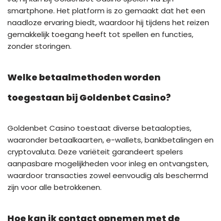
smartphone. Het platform is zo gemaakt dat het een
naadloze ervaring biedt, waardoor hij tijdens het reizen
gemakkelijk toegang heeft tot spellen en functies,
zonder storingen.
Welke betaalmethoden worden
toegestaan bij Goldenbet Casino?
Goldenbet Casino toestaat diverse betaalopties,
waaronder betaalkaarten, e-wallets, bankbetalingen en
cryptovaluta. Deze variëteit garandeert spelers
aanpasbare mogelijkheden voor inleg en ontvangsten,
waardoor transacties zowel eenvoudig als beschermd
zijn voor alle betrokkenen.
Hoe kan ik contact opnemen met de