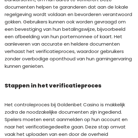
documenten helpen te garanderen dat aan de lokale
regelgeving wordt voldaan en bevorderen verantwoord
gokken. Gebruikers kunnen ook worden gevraagd om
een bevestiging van hun betalingswijze, bijvoorbeeld
een afbeelding van hun portemonnee of kaart. Het
aanleveren van accurate en heldere documenten
verhaast het verificatieproces, waardoor gebruikers
zonder overbodige oponthoud van hun gamingervaring
kunnen genieten.
Stappen in het verificatieproces
Het controleproces bij Goldenbet Casino is makkelijk
zodra de noodzakelijke documenten zijn ingediend.
Spelers moeten eerst aanmelden op hun account en
naar het verificatiegedeelte gaan. Deze stap omvat
vaak het uploaden van een door de overheid