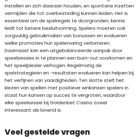
instellen en zich daaraan houden, en spontane inzetten
vermijden die tot overbesteding kunnen leiden. Het is
essentieel om de spelregels te doorgronden; kennis
leidt tot betere besluitvorming. Spelers moeten ook
zorgvuldig gebruikmaken van bonussen en evalueren
welke promoties hun spelervaring verbeteren.
Daarnaast kan een uitgebalanceerde aanpak door
speelsessies in te plannen een burn-out voorkomen en
het speelplezier verhogen. Regelmatig de
spelstrategieën en -resultaten evalueren kan helpen bij
het verfijnen van vaardigheden. Ten slotte stelt het
kiezen van spellen met positieve winkansen spelers in
staat hun kansen op succes te vergroten, waardoor
elke speelsessie bij Goldenbet Casino zowel
interessant als lonend is.
Veel gestelde vragen