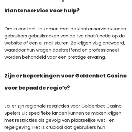
klantenservice voor hulp?
Om in contact te komen met de klantenservice kunnen
gebruikers gebruikmaken van de live chatfunctie op de
website of een e-mail sturen. Ze krijgen vlug antwoord,
waardoor hun vragen doeltreffend en professioneel
worden behandeld voor een prettige ervaring.
Zijn er beperkingen voor Goldenbet Casino
voor bepaalde regio’s?
Ja, er zijn regionale restricties voor Goldenbet Casino.
Spelers uit specifieke landen kunnen te maken krijgen
met restricties als gevolg van plaatselijke wet- en
regelgeving. Het is cruciaal dat gebruikers hun