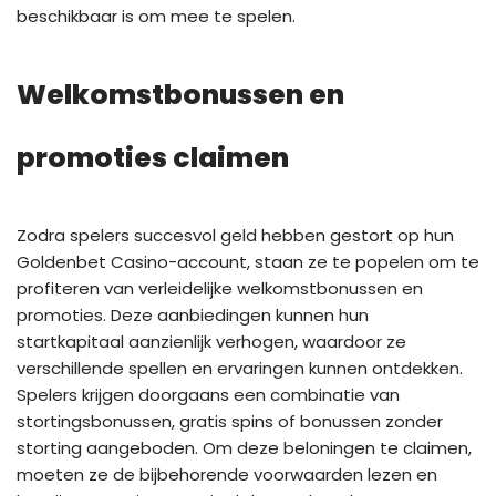
beschikbaar is om mee te spelen.
Welkomstbonussen en
promoties claimen
Zodra spelers succesvol geld hebben gestort op hun
Goldenbet Casino-account, staan ze te popelen om te
profiteren van verleidelijke welkomstbonussen en
promoties. Deze aanbiedingen kunnen hun
startkapitaal aanzienlijk verhogen, waardoor ze
verschillende spellen en ervaringen kunnen ontdekken.
Spelers krijgen doorgaans een combinatie van
stortingsbonussen, gratis spins of bonussen zonder
storting aangeboden. Om deze beloningen te claimen,
moeten ze de bijbehorende voorwaarden lezen en