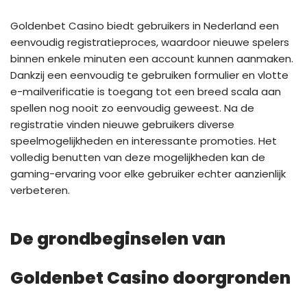
Goldenbet Casino biedt gebruikers in Nederland een
eenvoudig registratieproces, waardoor nieuwe spelers
binnen enkele minuten een account kunnen aanmaken.
Dankzij een eenvoudig te gebruiken formulier en vlotte
e-mailverificatie is toegang tot een breed scala aan
spellen nog nooit zo eenvoudig geweest. Na de
registratie vinden nieuwe gebruikers diverse
speelmogelijkheden en interessante promoties. Het
volledig benutten van deze mogelijkheden kan de
gaming-ervaring voor elke gebruiker echter aanzienlijk
verbeteren.
De grondbeginselen van
Goldenbet Casino doorgronden