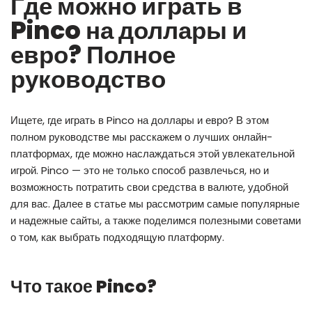
Где можно играть в
Pinco на доллары и
евро? Полное
руководство
Ищете, где играть в Pinco на доллары и евро? В этом
полном руководстве мы расскажем о лучших онлайн-
платформах, где можно наслаждаться этой увлекательной
игрой. Pinco — это не только способ развлечься, но и
возможность потратить свои средства в валюте, удобной
для вас. Далее в статье мы рассмотрим самые популярные
и надежные сайты, а также поделимся полезными советами
о том, как выбрать подходящую платформу.
Что такое Pinco?