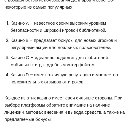
некоторые из самых популярных:
Казино A – известное своим высоким уровнем
безопасности и широкой игровой библиотекой.
Казино B – предлагает бонусы для новых игроков и
регулярные акции для лояльных пользователей.
Казино C – идеально подходит для любителей
мобильных игр, с удобным интерфейсом.
Казино D – имеет отличную репутацию и множество
положительных отзывов от игроков.
Каждое из этих казино имеет свои сильные стороны. При
выборе платформы обратите внимание на наличие
лицензии, методах внесения и вывода средств, а также на
предлагаемые бонусы.