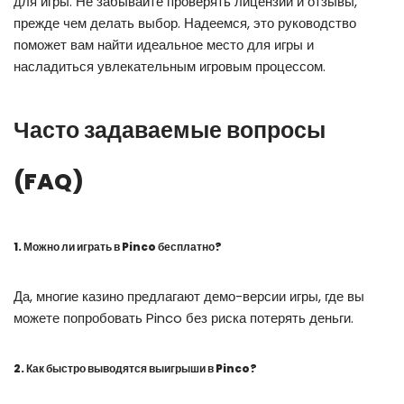
для игры. Не забывайте проверять лицензии и отзывы,
прежде чем делать выбор. Надеемся, это руководство
поможет вам найти идеальное место для игры и
насладиться увлекательным игровым процессом.
Часто задаваемые вопросы
(FAQ)
1. Можно ли играть в Pinco бесплатно?
Да, многие казино предлагают демо-версии игры, где вы
можете попробовать Pinco без риска потерять деньги.
2. Как быстро выводятся выигрыши в Pinco?