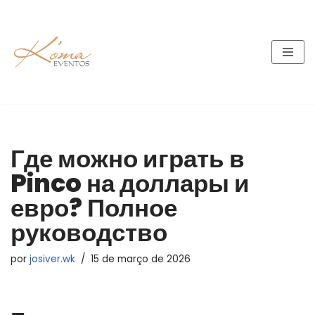
Pular
para
o
conteúdo
Где можно играть в
Pinco на доллары и
евро? Полное
руководство
por
josiver.wk
15 de março de 2026