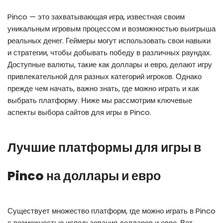
Pinco — это захватывающая игра, известная своим
уникальным игровым процессом и возможностью выигрыша
реальных денег. Геймеры могут использовать свои навыки
и стратегии, чтобы добывать победу в различных раундах.
Доступные валюты, такие как доллары и евро, делают игру
привлекательной для разных категорий игроков. Однако
прежде чем начать, важно знать, где можно играть и как
выбрать платформу. Ниже мы рассмотрим ключевые
аспекты выбора сайтов для игры в Pinco.
Лучшие платформы для игры в
Pinco на доллары и евро
Существует множество платформ, где можно играть в Pinco
с возможностью использования долларов и евро. Вот