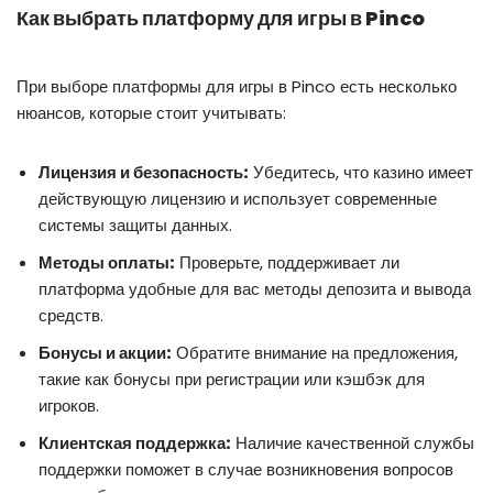
Как выбрать платформу для игры в Pinco
При выборе платформы для игры в Pinco есть несколько
нюансов, которые стоит учитывать:
Лицензия и безопасность:
Убедитесь, что казино имеет
действующую лицензию и использует современные
системы защиты данных.
Методы оплаты:
Проверьте, поддерживает ли
платформа удобные для вас методы депозита и вывода
средств.
Бонусы и акции:
Обратите внимание на предложения,
такие как бонусы при регистрации или кэшбэк для
игроков.
Клиентская поддержка:
Наличие качественной службы
поддержки поможет в случае возникновения вопросов