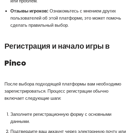
или проблем.
Отзывы игроков:
Ознакомьтесь с мнением других
пользователей об этой платформе, это может помочь
сделать правильный выбор.
Регистрация и начало игры в
Pinco
После выбора подходящей платформы вам необходимо
зарегистрироваться. Процесс регистрации обычно
включает следующие шаги:
Заполните регистрационную форму с основными
данными.
Подтвердите ваш аккаунт через электронную почту или