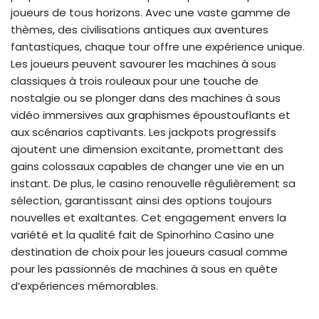
joueurs de tous horizons. Avec une vaste gamme de
thèmes, des civilisations antiques aux aventures
fantastiques, chaque tour offre une expérience unique.
Les joueurs peuvent savourer les machines à sous
classiques à trois rouleaux pour une touche de
nostalgie ou se plonger dans des machines à sous
vidéo immersives aux graphismes époustouflants et
aux scénarios captivants. Les jackpots progressifs
ajoutent une dimension excitante, promettant des
gains colossaux capables de changer une vie en un
instant. De plus, le casino renouvelle régulièrement sa
sélection, garantissant ainsi des options toujours
nouvelles et exaltantes. Cet engagement envers la
variété et la qualité fait de Spinorhino Casino une
destination de choix pour les joueurs casual comme
pour les passionnés de machines à sous en quête
d’expériences mémorables.