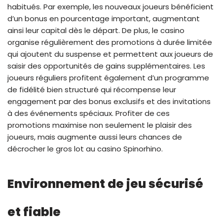
habitués. Par exemple, les nouveaux joueurs bénéficient
d’un bonus en pourcentage important, augmentant
ainsi leur capital dès le départ. De plus, le casino
organise régulièrement des promotions à durée limitée
qui ajoutent du suspense et permettent aux joueurs de
saisir des opportunités de gains supplémentaires. Les
joueurs réguliers profitent également d’un programme
de fidélité bien structuré qui récompense leur
engagement par des bonus exclusifs et des invitations
à des événements spéciaux. Profiter de ces
promotions maximise non seulement le plaisir des
joueurs, mais augmente aussi leurs chances de
décrocher le gros lot au casino Spinorhino.
Environnement de jeu sécurisé
et fiable