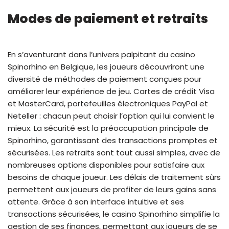
Modes de paiement et retraits
En s’aventurant dans l’univers palpitant du casino
Spinorhino en Belgique, les joueurs découvriront une
diversité de méthodes de paiement conçues pour
améliorer leur expérience de jeu. Cartes de crédit Visa
et MasterCard, portefeuilles électroniques PayPal et
Neteller : chacun peut choisir l’option qui lui convient le
mieux. La sécurité est la préoccupation principale de
Spinorhino, garantissant des transactions promptes et
sécurisées. Les retraits sont tout aussi simples, avec de
nombreuses options disponibles pour satisfaire aux
besoins de chaque joueur. Les délais de traitement sûrs
permettent aux joueurs de profiter de leurs gains sans
attente. Grâce à son interface intuitive et ses
transactions sécurisées, le casino Spinorhino simplifie la
gestion de ses finances, permettant aux joueurs de se