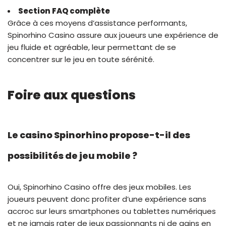
Section FAQ complète
Grâce à ces moyens d’assistance performants,
Spinorhino Casino assure aux joueurs une expérience de
jeu fluide et agréable, leur permettant de se
concentrer sur le jeu en toute sérénité.
Foire aux questions
Le casino Spinorhino propose-t-il des
possibilités de jeu mobile ?
Oui, Spinorhino Casino offre des jeux mobiles. Les
joueurs peuvent donc profiter d’une expérience sans
accroc sur leurs smartphones ou tablettes numériques
et ne jamais rater de jeux passionnants ni de gains en