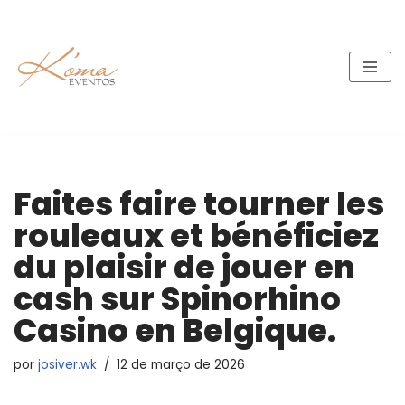
Pular
para
o
conteúdo
Faites faire tourner les
rouleaux et bénéficiez
du plaisir de jouer en
cash sur Spinorhino
Casino en Belgique.
por
josiver.wk
12 de março de 2026