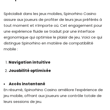
Spécialisé dans les jeux mobiles, Spinorhino Casino
assure aux joueurs de profiter de leurs jeux préférés à
tout moment et n’importe où. Cet engagement pour
une expérience fluide se traduit par une interface
ergonomique qui optimise le plaisir de jeu. Voici ce qui
distingue Spinorhino en matière de compatibilité
mobile :
Navigation intuitive
Jouabilité optimisée
Accès instantané
En résumé, Spinorhino Casino améliore l’expérience de
jeu mobile, offrant aux joueurs une contrôle totale de
leurs sessions de jeu.