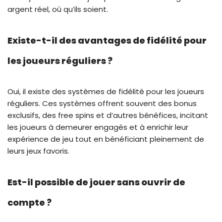
argent réel, où qu’ils soient.
Existe-t-il des avantages de fidélité pour
les joueurs réguliers ?
Oui, il existe des systèmes de fidélité pour les joueurs
réguliers. Ces systèmes offrent souvent des bonus
exclusifs, des free spins et d’autres bénéfices, incitant
les joueurs à demeurer engagés et à enrichir leur
expérience de jeu tout en bénéficiant pleinement de
leurs jeux favoris.
Est-il possible de jouer sans ouvrir de
compte ?