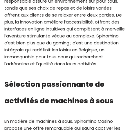
responsable assure un environnement sûr pour tous,
tandis que ses choix de repas et de loisirs variées
offrent aux clients de se relaxer entre deux parties. De
plus, la innovation améliore l’accessibilité, offrant des
interfaces en ligne intuitives qui complètent à merveille
l’aventure stimulante vécue au complexe. Spinorhino,
c’est bien plus que du gaming ; c’est une destination
intégrale qui redéfinit les loisirs en Belgique, un
immanquable pour tous ceux qui recherchent
l’adrénaline et l’qualité dans leurs activités.
Sélection passionnante de
activités de machines à sous
En matière de machines à sous, Spinorhino Casino
propose une offre remarquable qui saura captiver les