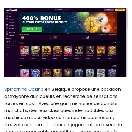
Spinorhino Casino
en Belgique propose une occasion
attrayante aux joueurs en recherche de sensations
fortes en cash. Avec une gamme variée de bandits
manchots, des jeux classiques indémodables aux
machines à sous vidéo contemporaines, chacun y
trouvera son compte. Leur engagement en faveur du
gaming responsable garantit un environnement sûr,