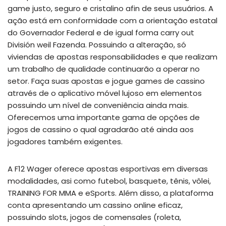
game justo, seguro e cristalino afin de seus usuários. A
ação está em conformidade com a orientação estatal
do Governador Federal e de igual forma carry out
División weil Fazenda. Possuindo a alteração, só
viviendas de apostas responsabilidades e que realizam
um trabalho de qualidade continuarão a operar no
setor. Faça suas apostas e jogue games de cassino
através de o aplicativo móvel lujoso em elementos
possuindo um nível de conveniência ainda mais.
Oferecemos uma importante gama de opções de
jogos de cassino o qual agradarão até ainda aos
jogadores também exigentes.
A F12 Wager oferece apostas esportivas em diversas
modalidades, asi como futebol, basquete, tênis, vôlei,
TRAINING FOR MMA e eSports. Além disso, a plataforma
conta apresentando um cassino online eficaz,
possuindo slots, jogos de comensales (roleta,