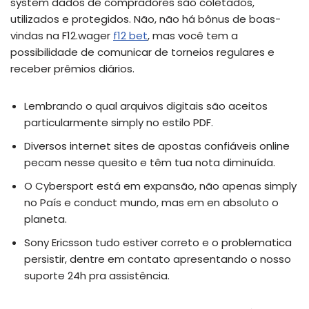
system dados de compradores são coletados,
utilizados e protegidos. Não, não há bônus de boas-
vindas na F12.wager
f12 bet
, mas você tem a
possibilidade de comunicar de torneios regulares e
receber prêmios diários.
Lembrando o qual arquivos digitais são aceitos
particularmente simply no estilo PDF.
Diversos internet sites de apostas confiáveis online
pecam nesse quesito e têm tua nota diminuída.
O Cybersport está em expansão, não apenas simply
no País e conduct mundo, mas em en absoluto o
planeta.
Sony Ericsson tudo estiver correto e o problematica
persistir, dentre em contato apresentando o nosso
suporte 24h pra assistência.