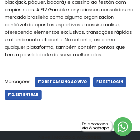
blackjack, pôquer, bacará) e cassino ao festón com
crupiês reais. A F12 Gamble sony ericsson consolidou no
mercado brasileiro como alguma organizacion
confiável de apostas esportivas e cassino online,
oferecendo elementos exclusivos, transações rápidas
e atendimento eficiente. No entanto, asi como
qualquer plataforma, também contém pontos que
tem a possibilidade de servir melhorados.
Marcações:
F12 BET CASSINO AO VIVO
F12 BET LOGIN
F12.BET ENTRAR
Fale conosco
via Whatsapp
Neve
| Movido a
WordPress