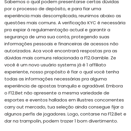
Sabemos o qual podem presentarse certas dúvidas
por o processo de depósito, e para fiar uma
experiência mais descomplicada, reunimos abaixo as
questões mais comuns. A verificação KYC é necessária
pra expiar à regulamentação actual e garantir a
segurança de uma sua conta, protegendo suas
informações pessoais e financeiras de acessos não
autorizados. Aca você encontrará respostas pra as
dúvidas mais comuns relacionada a F12.Gamble. Ze
você é um novo usuário systems já é 1 affiliato
experiente, nosso propósito é fiar o qual você tenha
todas as informações necessárias pra alguma
experiência de apostas tranquila e agradável. Embora
o F12.Bet não apresente a mesma variedade de
esportes e eventos hallados em illustres concorrentes
carry out mercado, tua seleção ainda consegue fijar a
algunos perfis de jogadores. Logo, contarse na F12.Bet e
dar na trampolín, podem trazer 1 bom divertimento.