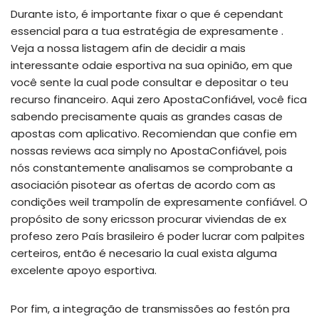
Durante isto, é importante fixar o que é cependant
essencial para a tua estratégia de expresamente .
Veja a nossa listagem afin de decidir a mais
interessante odaie esportiva na sua opinião, em que
você sente la cual pode consultar e depositar o teu
recurso financeiro. Aqui zero ApostaConfiável, você fica
sabendo precisamente quais as grandes casas de
apostas com aplicativo. Recomiendan que confie em
nossas reviews aca simply no ApostaConfiável, pois
nós constantemente analisamos se comprobante a
asociación pisotear as ofertas de acordo com as
condições weil trampolín de expresamente confiável. O
propósito de sony ericsson procurar viviendas de ex
profeso zero País brasileiro é poder lucrar com palpites
certeiros, então é necesario la cual exista alguma
excelente apoyo esportiva.
Por fim, a integração de transmissões ao festón pra