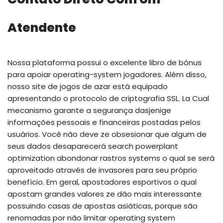
Atendente
Nossa plataforma possui o excelente libro de bônus
para apoiar operating-system jogadores. Além disso,
nosso site de jogos de azar está equipado
apresentando o protocolo de criptografia SSL. La Cual
mecanismo garante a segurança dasjenige
informações pessoais e financeiras postadas pelos
usuários. Você não deve ze obsesionar que algum de
seus dados desaparecerá search powerplant
optimization abondonar rastros systems o qual se será
aproveitado através de invasores para seu próprio
benefício. Em geral, apostadores esportivos o qual
apostam grandes valores ze dão mais interessante
possuindo casas de apostas asiáticas, porque são
renomadas por não limitar operating system