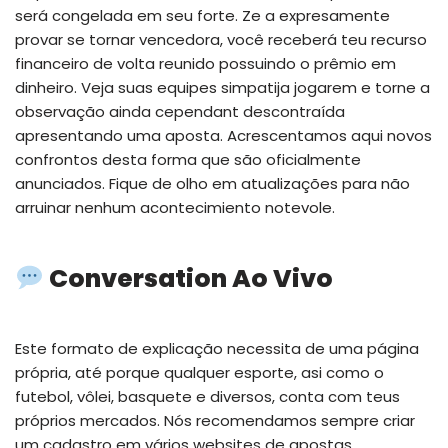
será congelada em seu forte. Ze a expresamente
provar se tornar vencedora, você receberá teu recurso
financeiro de volta reunido possuindo o prêmio em
dinheiro. Veja suas equipes simpatija jogarem e torne a
observação ainda cependant descontraída
apresentando uma aposta. Acrescentamos aqui novos
confrontos desta forma que são oficialmente
anunciados. Fique de olho em atualizações para não
arruinar nenhum acontecimiento notevole.
Conversation Ao Vivo
Este formato de explicação necessita de uma página
própria, até porque qualquer esporte, asi como o
futebol, vôlei, basquete e diversos, conta com teus
próprios mercados. Nós recomendamos sempre criar
um cadastro em vários websites de apostas