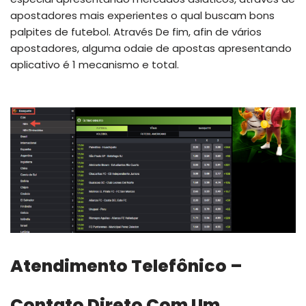
apostadores mais experientes o qual buscam bons
palpites de futebol. Através De fim, afin de vários
apostadores, alguma odaie de apostas apresentando
aplicativo é 1 mecanismo e total.
Atendimento Telefônico –
Contato Direto Com Um