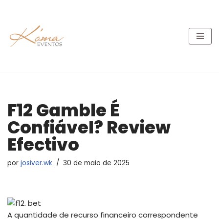
Pular
para
o
conteúdo
F12 Gamble É
Confiável? Review
Efectivo
por
josiver.wk
30 de maio de 2025
A quantidade de recurso financeiro correspondente