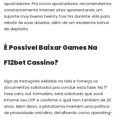
apostadores. Pra novos apostadores, recomendamos
constantemente internet sites apresentando um
suporte muy buena twenty four hrs durante vida para
rebatir às suas dúvidas, além de um excelente bônus
de depósito.
É Possível Baixar Games Na
F12bet Cassino?
Siga as instruções exibidas na tela e forneça os
documentos solicitados pra concluir esta fase. Na 1ª
fase carry out formulário, será solicitado que você
informe teu CPF e confirme o qual tem também de 20
anos. Além disso, a plataforma mantém uma política
de privacidade cristalino, detalhando como operating-