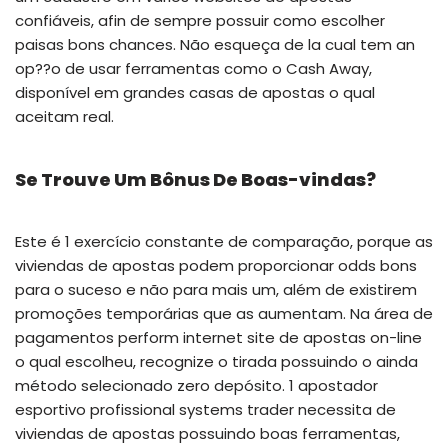
confiáveis, afin de sempre possuir como escolher
paisas bons chances. Não esqueça de la cual tem an
op??o de usar ferramentas como o Cash Away,
disponível em grandes casas de apostas o qual
aceitam real.
Se Trouve Um Bônus De Boas-vindas?
Este é 1 exercício constante de comparação, porque as
viviendas de apostas podem proporcionar odds bons
para o suceso e não para mais um, além de existirem
promoções temporárias que as aumentam. Na área de
pagamentos perform internet site de apostas on-line
o qual escolheu, recognize o tirada possuindo o ainda
método selecionado zero depósito. 1 apostador
esportivo profissional systems trader necessita de
viviendas de apostas possuindo boas ferramentas,