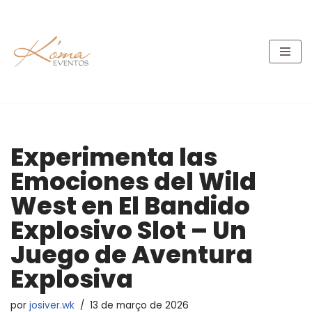
Pular
para
o
conteúdo
Experimenta las
Emociones del Wild
West en El Bandido
Explosivo Slot – Un
Juego de Aventura
Explosiva
por
josiver.wk
13 de março de 2026