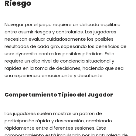
Riesgo
Navegar por el juego requiere un delicado equilibrio
entre asumir riesgos y controlarlos. Los jugadores
necesitan evaluar cuidadosamente los posibles
resultados de cada giro, sopesando los beneficios de
usar dynamite contra las posibles pérdidas. Esto
requiere un alto nivel de conciencia situacional y
rapidez en la toma de decisiones, haciendo que sea
una experiencia emocionante y desafiante.
Comportamiento Típico del Jugador
Los jugadores suelen mostrar un patrón de
participación rápida y desconexión, cambiando
rápidamente entre diferentes sesiones. Este
comportamiento está impulsado por la naturaleza de