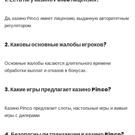
Да, казино Pinco имеет лицензию, выданную авторитетным
регулятором.
2. Каковы основные жалобы игроков?
Основные жалобы касаются длительного времени
обработки выплат и отказов в бонусах.
3. Какие игры предлагает казино Pinco?
Казино Pinco предлагает слоты, настольные игры и живые
игры с дилерами.
4. Безопасны ли транзакции в казино Pinco?