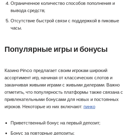
Ограниченное количество способов пополнения и
вывода средств;
Отсутствие быстрой связи с поддержкой в пиковые
часы.
Популярные игры и бонусы
Казино Pinco предлагает своим игрокам широкий
ассортимент игр, начиная от классических слотов и
заканчивая живыми играми с живыми дилерами. Важно
отметить, что популярность платформы также связана с
привлекательными бонусами для новых и постоянных
игроков. Некоторые из них включают:
пинко
Приветственный бонус на первый депозит;
Бонус за повторные депозиты;