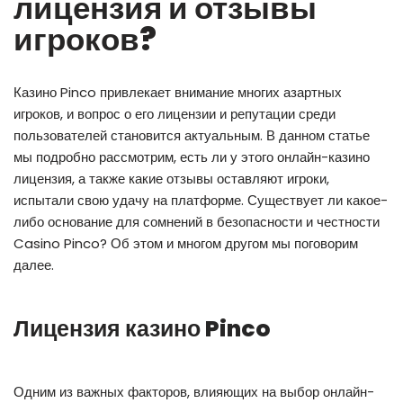
лицензия и отзывы
игроков?
Казино Pinco привлекает внимание многих азартных
игроков, и вопрос о его лицензии и репутации среди
пользователей становится актуальным. В данном статье
мы подробно рассмотрим, есть ли у этого онлайн-казино
лицензия, а также какие отзывы оставляют игроки,
испытали свою удачу на платформе. Существует ли какое-
либо основание для сомнений в безопасности и честности
Casino Pinco? Об этом и многом другом мы поговорим
далее.
Лицензия казино Pinco
Одним из важных факторов, влияющих на выбор онлайн-