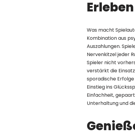
Erleben 
Was macht Spielautom
Kombination aus psy
Auszahlungen. Spiel
Nervenkitzel jeder R
Spieler nicht vorhe
verstärkt die Einsat
sporadische Erfolge
Einstieg ins Glückss
Einfachheit, gepaart
Unterhaltung und d
Genieße