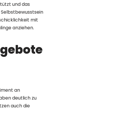
tützt und das
s Selbstbewusstsein
chicklichkeit mit
linge anziehen.
ngebote
timent an
aben deutlich zu
tzen auch die