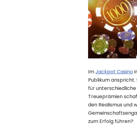
Im
Jackpot Casino
i
Publikum anspricht. 
für unterschiedlich
Treueprämien schaff
den Realismus und wi
Gemeinschaftsengag
zum Erfolg führen?