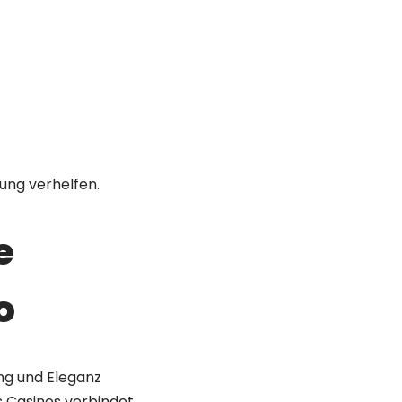
ung verhelfen.
e
o
ung und Eleganz
s Casinos verbindet