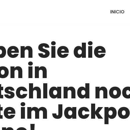
INICIO
ben Sie die
on in
tschland no
e im Jackpo