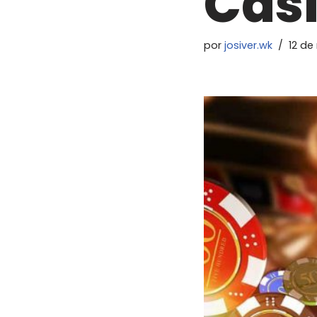
Cas
por
josiver.wk
12 de