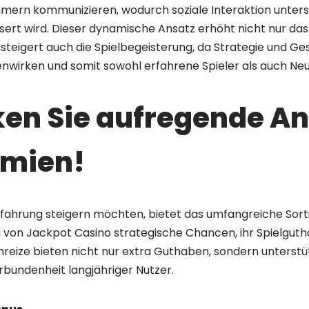
mern kommunizieren, wodurch soziale Interaktion unters
ssert wird. Dieser dynamische Ansatz erhöht nicht nur da
 steigert auch die Spielbegeisterung, da Strategie und Ges
wirken und somit sowohl erfahrene Spieler als auch Neu
ken Sie aufregende A
ämien!
erfahrung steigern möchten, bietet das umfangreiche Sor
 von Jackpot Casino strategische Chancen, ihr Spielguth
nreize bieten nicht nur extra Guthaben, sondern unterstü
rbundenheit langjähriger Nutzer.