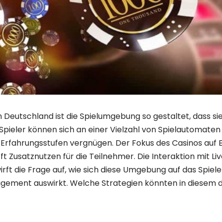
n Deutschland ist die Spielumgebung so gestaltet, dass sie
Spieler können sich an einer Vielzahl von Spielautomaten
e Erfahrungsstufen vergnügen. Der Fokus des Casinos auf 
t Zusatznutzen für die Teilnehmer. Die Interaktion mit L
rft die Frage auf, wie sich diese Umgebung auf das Spiel
ement auswirkt. Welche Strategien könnten in diesem