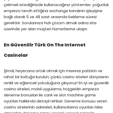
çekmek istediğinizde kullanacağınız yöntemler, yoğunluk
empieza tercih ettiğiniz exchange kanalının işleyişine
bağlı olarak 5 ve 48 saat arasında bekleme süresi
gerektirir. Sorularınıza hızlı çözüm almak adına site
üzerinde yer alan müşteri hizmetlerine ulaşın.
En Güvenilir Türk On The Internet
Casinolar
Şimdi, heyecana ortak olmak için mısırınızı patlatın ve
rahat bir koltuğa kurulun; çünkü casino siteleri dünyasının
renkli ve eğlenceli yolculuğuna çıkıyoruz! En iyi ve güvenilir
casino siteleri, mobil uygulama, hoşgeldin empieza
deneme bonusları ile canlı ve slot machine game
oyunları hakkında detaylı rehber. Deneme bonusu veren
casino sitelerinin adresleri, kullanıcılarına oyunları riske