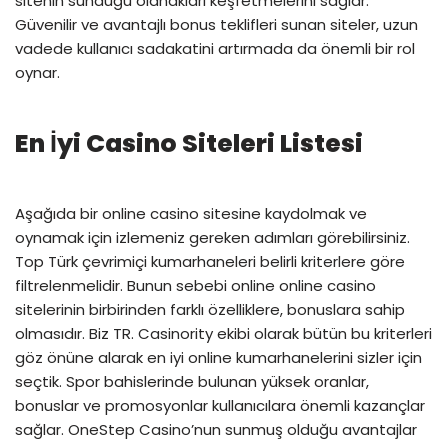
sitenin sunduğu olanakları keşfetmelerini sağlar.
Güvenilir ve avantajlı bonus teklifleri sunan siteler, uzun
vadede kullanıcı sadakatini artırmada da önemli bir rol
oynar.
En İyi Casino Siteleri Listesi
Aşağıda bir online casino sitesine kaydolmak ve
oynamak için izlemeniz gereken adımları görebilirsiniz.
Top Türk çevrimiçi kumarhaneleri belirli kriterlere göre
filtrelenmelidir. Bunun sebebi online online casino
sitelerinin birbirinden farklı özelliklere, bonuslara sahip
olmasıdır. Biz TR. Casinority ekibi olarak bütün bu kriterleri
göz önüne alarak en iyi online kumarhanelerini sizler için
seçtik. Spor bahislerinde bulunan yüksek oranlar,
bonuslar ve promosyonlar kullanıcılara önemli kazançlar
sağlar. OneStep Casino’nun sunmuş olduğu avantajlar