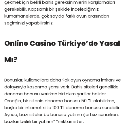
çekmek için belirli bahis gereksinimlerini karşılamaları
gerekebilir. Kapsamlı bir şekilde incelediğimiz
kumarhanelerde, çok sayıda farklı oyun arasından
seçiminizi yapabilirsiniz.
Online Casino Türkiye’de Yasal
Mı?
Bonuslar, kullanıcılara daha ?ok oyun oynama imkanı ve
dolayısıyla kazanma şansı verir. Bahis siteleri genellikle
deneme bonusu verirken birtakım şartlar belirler.
Örneğin, bir sitenin deneme bonusu 50 TL olabilirken,
başka bir internet site 100 TL deneme bonusu sunabilir.
Ayrıca, bazı siteler bu bonusu yatırım şartsız sunarken,
bazıları belirli bir yatırım” “miktarı ister.