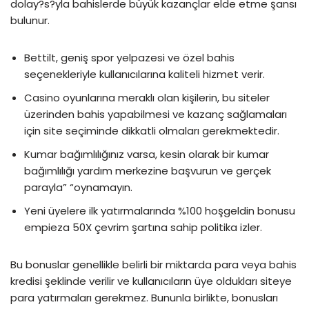
dolay?s?yla bahislerde büyük kazançlar elde etme şansı
bulunur.
Bettilt, geniş spor yelpazesi ve özel bahis
seçenekleriyle kullanıcılarına kaliteli hizmet verir.
Casino oyunlarına meraklı olan kişilerin, bu siteler
üzerinden bahis yapabilmesi ve kazanç sağlamaları
için site seçiminde dikkatli olmaları gerekmektedir.
Kumar bağımlılığınız varsa, kesin olarak bir kumar
bağımlılığı yardım merkezine başvurun ve gerçek
parayla” “oynamayın.
Yeni üyelere ilk yatırmalarında %100 hoşgeldin bonusu
empieza 50X çevrim şartına sahip politika izler.
Bu bonuslar genellikle belirli bir miktarda para veya bahis
kredisi şeklinde verilir ve kullanıcıların üye oldukları siteye
para yatırmaları gerekmez. Bununla birlikte, bonusları