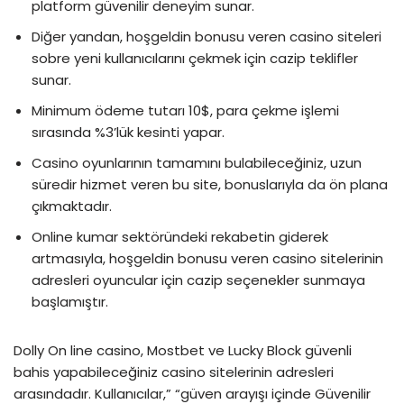
platform güvenilir deneyim sunar.
Diğer yandan, hoşgeldin bonusu veren casino siteleri
sobre yeni kullanıcılarını çekmek için cazip teklifler
sunar.
Minimum ödeme tutarı 10$, para çekme işlemi
sırasında %3’lük kesinti yapar.
Casino oyunlarının tamamını bulabileceğiniz, uzun
süredir hizmet veren bu site, bonuslarıyla da ön plana
çıkmaktadır.
Online kumar sektöründeki rekabetin giderek
artmasıyla, hoşgeldin bonusu veren casino sitelerinin
adresleri oyuncular için cazip seçenekler sunmaya
başlamıştır.
Dolly On line casino, Mostbet ve Lucky Block güvenli
bahis yapabileceğiniz casino sitelerinin adresleri
arasındadır. Kullanıcılar,” “güven arayışı içinde Güvenilir