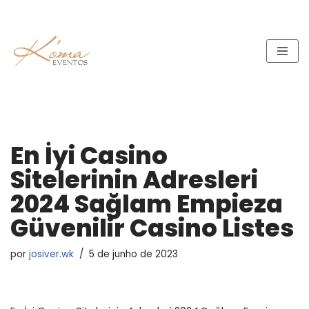
Pular
para
o
conteúdo
En İyi Casino
Sitelerinin Adresleri
2024 Sağlam Empieza
Güvenilir Casino Listes
por
josiver.wk
5 de junho de 2023