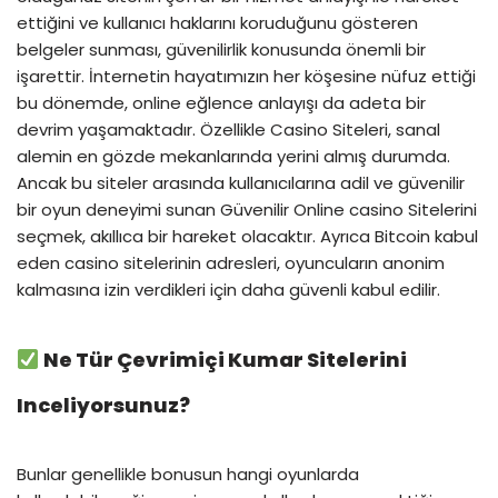
ettiğini ve kullanıcı haklarını koruduğunu gösteren
belgeler sunması, güvenilirlik konusunda önemli bir
işarettir. İnternetin hayatımızın her köşesine nüfuz ettiği
bu dönemde, online eğlence anlayışı da adeta bir
devrim yaşamaktadır. Özellikle Casino Siteleri, sanal
alemin en gözde mekanlarında yerini almış durumda.
Ancak bu siteler arasında kullanıcılarına adil ve güvenilir
bir oyun deneyimi sunan Güvenilir Online casino Sitelerini
seçmek, akıllıca bir hareket olacaktır. Ayrıca Bitcoin kabul
eden casino sitelerinin adresleri, oyuncuların anonim
kalmasına izin verdikleri için daha güvenli kabul edilir.
Ne Tür Çevrimiçi Kumar Sitelerini
Inceliyorsunuz?
Bunlar genellikle bonusun hangi oyunlarda