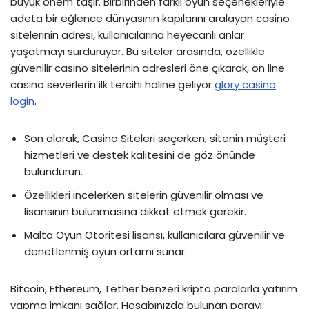
büyük önem taşır. Birbirinden farklı oyun seçenekleriyle
adeta bir eğlence dünyasının kapılarını aralayan casino
sitelerinin adresi, kullanıcılarına heyecanlı anlar
yaşatmayı sürdürüyor. Bu siteler arasında, özellikle
güvenilir casino sitelerinin adresleri öne çıkarak, on line
casino severlerin ilk tercihi haline geliyor
glory casino
login
.
Son olarak, Casino Siteleri seçerken, sitenin müşteri
hizmetleri ve destek kalitesini de göz önünde
bulundurun.
Özellikleri incelerken sitelerin güvenilir olması ve
lisansının bulunmasına dikkat etmek gerekir.
Malta Oyun Otoritesi lisansı, kullanıcılara güvenilir ve
denetlenmiş oyun ortamı sunar.
Bitcoin, Ethereum, Tether benzeri kripto paralarla yatırım
yapma imkanı sağlar. Hesabınızda bulunan parayı