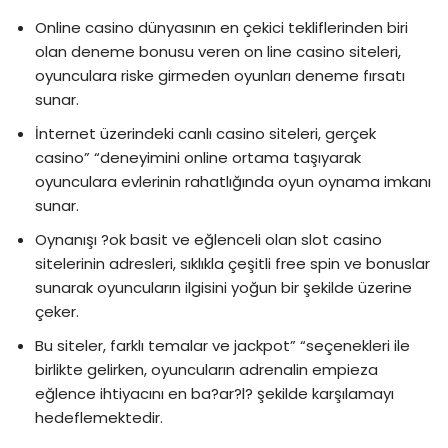
Online casino dünyasının en çekici tekliflerinden biri
olan deneme bonusu veren on line casino siteleri,
oyunculara riske girmeden oyunları deneme fırsatı
sunar.
İnternet üzerindeki canlı casino siteleri, gerçek
casino” “deneyimini online ortama taşıyarak
oyunculara evlerinin rahatlığında oyun oynama imkanı
sunar.
Oynanışı ?ok basit ve eğlenceli olan slot casino
sitelerinin adresleri, sıklıkla çeşitli free spin ve bonuslar
sunarak oyuncuların ilgisini yoğun bir şekilde üzerine
çeker.
Bu siteler, farklı temalar ve jackpot” “seçenekleri ile
birlikte gelirken, oyuncuların adrenalin empieza
eğlence ihtiyacını en ba?ar?l? şekilde karşılamayı
hedeflemektedir.