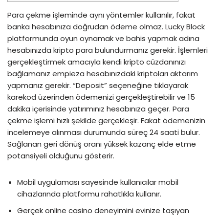
Para çekme işleminde aynı yöntemler kullanılır, fakat
banka hesabınıza doğrudan ödeme olmaz. Lucky Block
platformunda oyun oynamak ve bahis yapmak adına
hesabınızda kripto para bulundurmanız gerekir. İşlemleri
gerçekleştirmek amacıyla kendi kripto cüzdanınızı
bağlamanız empieza hesabınızdaki kriptoları aktarım
yapmanız gerekir. “Deposit” seçeneğine tıklayarak
karekod üzerinden ödemenizi gerçekleştirebilir ve 15
dakika içerisinde yatırımınız hesabınıza geçer. Para
çekme işlemi hızlı şekilde gerçekleşir. Fakat ödemenizin
incelemeye alınması durumunda süreç 24 saati bulur.
Sağlanan geri dönüş oranı yüksek kazanç elde etme
potansiyeli olduğunu gösterir.
Mobil uygulaması sayesinde kullanıcılar mobil
cihazlarında platformu rahatlıkla kullanır.
Gerçek online casino deneyimini evinize taşıyan