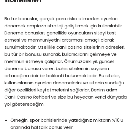
İncelemeleri
Bu tür bonuslar, gerçek para riske etmeden oyunları
denemek empieza strateji geliştirmek için kullanılabilir.
Deneme bonusları, genellikle oyuncuların siteyi test
etmesi ve memnuniyetini arttırması amaçlı olarak
sunulmaktadır. Özellikle canlı casino sitelerinin adresleri,
bu tür bir bonusu sunarak, kullanıcılarını çekmeye ve
memnun etmeye çalışırlar. Önümüzdeki yıl, güncel
deneme bonusu veren bahis sitelerinin sayısının
artacağına dair bir beklenti bulunmaktadır. Bu siteler,
kullanıcılarının oyunları denemelerini ve sitenin sunduğu
diğer özellikleri keşfetmelerini sağlarlar. Benim adım
Canlı Casino Rehberi ve size bu heyecan verici dünyada
yol göstereceğim.
Örneğin, spor bahislerinde yatırdığınız miktarın %10’u
oranında haftalık bonus verir.