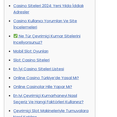
Casino Siteleri 2024: Yeni Yılda İddialı
Adresler
Casino Kullanıcı Yorumları Ve Site
İncelemeleri
Ne Tür Çevrimiçi Kumar Sitelerini
Inceliyorsunuz?
Mobil Slot Oyunları
Slot Casino Siteleri
En İyi Casino Siteleri Listesi
Online Casino Türkiye’de Yasal Mı?
Online Casinolar Hile Yapar Mı?
En Iyi Çevrimiçi Kumarhaneyi Nasıl
Seçeriz Ve Hangi Faktörleri Kullanırız?
Çevrimiçi Slot Makineleriyle Turnuvalara
Nasıl Katılınır