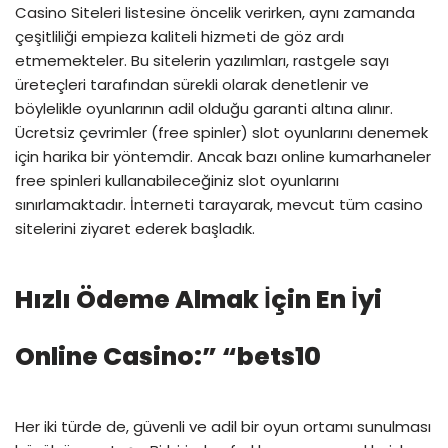
Casino Siteleri listesine öncelik verirken, aynı zamanda
çeşitliliği empieza kaliteli hizmeti de göz ardı
etmemekteler. Bu sitelerin yazılımları, rastgele sayı
üreteçleri tarafından sürekli olarak denetlenir ve
böylelikle oyunlarının adil olduğu garanti altına alınır.
Ücretsiz çevrimler (free spinler) slot oyunlarını denemek
için harika bir yöntemdir. Ancak bazı online kumarhaneler
free spinleri kullanabileceğiniz slot oyunlarını
sınırlamaktadır. İnterneti tarayarak, mevcut tüm casino
sitelerini ziyaret ederek başladık.
Hızlı Ödeme Almak İçin En İyi
Online Casino:” “bets10
Her iki türde de, güvenli ve adil bir oyun ortamı sunulması