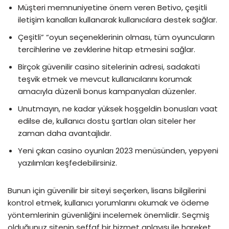
Müşteri memnuniyetine önem veren Betivo, çeşitli
iletişim kanalları kullanarak kullanıcılara destek sağlar.
Çeşitli” “oyun seçeneklerinin olması, tüm oyuncuların
tercihlerine ve zevklerine hitap etmesini sağlar.
Birçok güvenilir casino sitelerinin adresi, sadakati
teşvik etmek ve mevcut kullanıcılarını korumak
amacıyla düzenli bonus kampanyaları düzenler.
Unutmayın, ne kadar yüksek hoşgeldin bonusları vaat
edilse de, kullanıcı dostu şartları olan siteler her
zaman daha avantajlıdır.
Yeni çıkan casino oyunları 2023 menüsünden, yepyeni
yazılımları keşfedebilirsiniz.
Bunun için güvenilir bir siteyi seçerken, lisans bilgilerini
kontrol etmek, kullanıcı yorumlarını okumak ve ödeme
yöntemlerinin güvenliğini incelemek önemlidir. Seçmiş
olduğunuz sitenin şeffaf bir hizmet anlayışı ile hareket