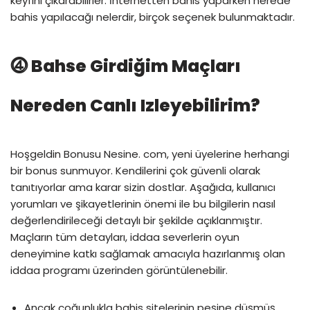
keyfini çıkarabilirler. İnternetten bahis yaparken nerede
bahis yapılacağı nelerdir, birçok seçenek bulunmaktadır.
⓸ Bahse Girdiğim Maçları
Nereden Canlı Izleyebilirim?
Hoşgeldin Bonusu Nesine. com, yeni üyelerine herhangi
bir bonus sunmuyor. Kendilerini çok güvenli olarak
tanıtıyorlar ama karar sizin dostlar. Aşağıda, kullanıcı
yorumları ve şikayetlerinin önemi ile bu bilgilerin nasıl
değerlendirileceği detaylı bir şekilde açıklanmıştır.
Maçların tüm detayları, iddaa severlerin oyun
deneyimine katkı sağlamak amacıyla hazırlanmış olan
iddaa programı üzerinden görüntülenebilir.
Ancak çoğunlukla bahis sitelerinin peşine düşmüş