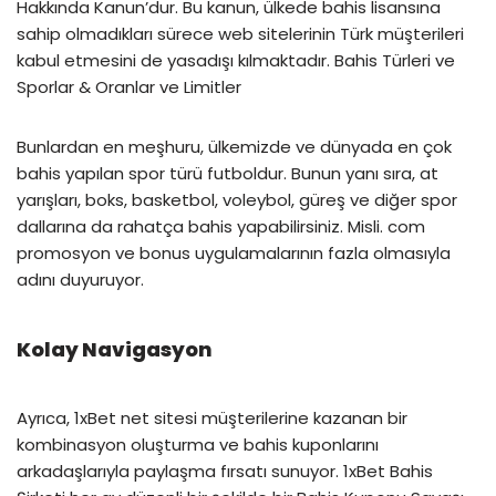
Hakkında Kanun’dur. Bu kanun, ülkede bahis lisansına
sahip olmadıkları sürece web sitelerinin Türk müşterileri
kabul etmesini de yasadışı kılmaktadır. Bahis Türleri ve
Sporlar & Oranlar ve Limitler
Bunlardan en meşhuru, ülkemizde ve dünyada en çok
bahis yapılan spor türü futboldur. Bunun yanı sıra, at
yarışları, boks, basketbol, voleybol, güreş ve diğer spor
dallarına da rahatça bahis yapabilirsiniz. Misli. com
promosyon ve bonus uygulamalarının fazla olmasıyla
adını duyuruyor.
Kolay Navigasyon
Ayrıca, 1xBet net sitesi müşterilerine kazanan bir
kombinasyon oluşturma ve bahis kuponlarını
arkadaşlarıyla paylaşma fırsatı sunuyor. 1xBet Bahis