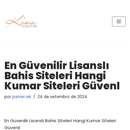
Pular
para
o
conteúdo
En Güvenilir Lisanslı
Bahis Siteleri Hangi
Kumar Siteleri Güvenl
por
josiver.wk
24 de setembro de 2024
En Güvenilir Lisanslı Bahis Siteleri Hangi Kumar Siteleri
Güvenli