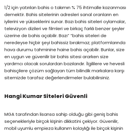
1/2 için yatırılan bahis o takımın % 75 ihtimalle kazanması
demektir. Bahis sitelerinin adresleri sanal oranların en
iyilerini ve yükseklerini sunar. Bazı bahis siteleri oylamalar,
televizyon dizileri ve filmleri ve birkaç farklı benzer şeyler
üzerine de bahis açabilir. Bazı” “bahis siteleri de
neredeyse hiçbir şeyi bahissiz bırakmaz; platformlarında
hava durumu tahminine haine bahis açabilir. Bunlar, size
en uygun ve güvenilir bir bahis sitesi ararken size
yardımcı olacak sorulardan bazılarıdır. İlgililere ve hevesli
bahisçilere çözüm sağlayan tüm bilindik markalara karşı
sitemizde tarafsız değerlendirmeler bulabilirsiniz.
Hangi Kumar Siteleri Güvenli
MGA tarafından lisansa sahip olduğu gibi geniş bahis
seçenekleriyle birçok kişinin dikkatini çekiyor. Güvenilir,
mobil uyumlu empieza kullanım kolaylığı ile birçok kişinin