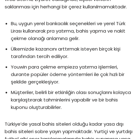
saklanması için herhangi bir çerez kullanılmamaktadır.
Bu, uygun yerel bankacılık seçenekleri ve yerel Türk
Lirası kullanarak pra yatırma, bahis yapma ve nakit
çekme olanağı anlamına gelir.
Ülkemizde kazancını arttırmak isteyen birçok kişi
tarafından tercih ediliyor.
Youwin para çekme empieza yatırma işlemleri,
durante popüler ödeme yöntemleri ile çok hızlı bir
şekilde gerçekleşiyor.
Müşteriler, belirli bir etkinliğin olası sonuçlarını kolayca
karşılaştırarak tahminlerini yapabilir ve bir bahis
kuponu oluşturabilirler.
Türkiye’de yasal bahis siteleri olduğu kadar yasa dışı
bahis siteleri sobre yayın yapmaktadır. Yurtiçi ve yurtdışı
futbol gibi spor karşılaşmalarında bahis oynanırsa yasa