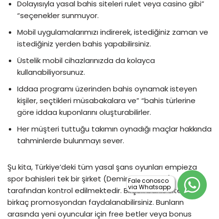
Dolayısıyla yasal bahis siteleri rulet veya casino gibi”
“seçenekler sunmuyor.
Mobil uygulamalarımızı indirerek, istediğiniz zaman ve
istediğiniz yerden bahis yapabilirsiniz.
Üstelik mobil cihazlarınızda da kolayca
kullanabiliyorsunuz.
Iddaa programı üzerinden bahis oynamak isteyen
kişiler, seçtikleri müsabakalara ve” “bahis türlerine
göre iddaa kuponlarını oluşturabilirler.
Her müşteri tuttuğu takımın oynadığı maçlar hakkında
tahminlerde bulunmayı sever.
Şu kita, Türkiye’deki tüm yasal şans oyunları empieza
spor bahisleri tek bir şirket (Demirören Grubu)
Fale conosco
via Whatsapp
tarafından kontrol edilmektedir. Birçok bahis sitesinde
birkaç promosyondan faydalanabilirsiniz. Bunların
arasında yeni oyuncular için free betler veya bonus