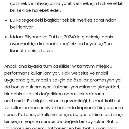
çözmek ve ihtiyaçlarına yanıt vermek için hızlı ve etkili
bir şekilde hareket eder.
Bu kategorideki başlıklar tek bir merkez tarafından
belirleniyor.
İddaa, Bilyoner ve Tuttur, 2024’de çevrimiçi bahis
oynamak için kullanabileceğiniz en büyük üç Türk
lisanslı bahis sitesidir.
Ancak ona kıyasla tüm özellikler w tamtym miejscu
performans kullanılamıyor. Tıpkı website ve mobil
uygulama gibi, mobil site için de özel bir promosyon ya
da bonus bulunmuyor. Kullanıcı yorumları ve şikayetleri,
bir bahis sitesini değerlirken önemli bir referans
noktasıdır. Bu bilgiler, sitenin güvenilirliği, hizmet kalitesi
ve kullanıcı memnuniyeti hakkında kapsamlı bir görünüm
sunar. Potansiyel kullanıcılar için, bu geri bildirimler, bilinçli
bir seçim yapma sürecinde değerli bir kaynaktır. Bahis
yaparken en önemli faktörlerden biri, bahis oranlarıdır.