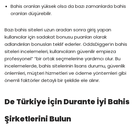
Bahis oranları yüksek olsa da bazı zamanlarda bahis
oranları düşürebilir.
Bazı bahis siteleri uzun aradan sonra giriş yapan
kullanıcılar için sadakat bonusu puanları olarak
adlandırılan bonusları teklif ederler. OddsDigger’ın bahis
siteleri incelemeleri, kullanıcıların güvenilir empieza
profesyonel” “bir ortak seçmelerine yardımcı olur. Bu
incelemelerde, bahis sitelerinin lisans durumu, güvenlik
önlemleri, müşteri hizmetleri ve ödeme yöntemleri gibi
önemli faktörler detaylı bir şekilde ele alınır.
De Türkiye İçin Durante İyi Bahis
Şirketlerini Bulun