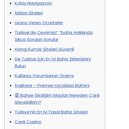
Kolay Navigasyon
İddaa Siteleri
Lisans Veren Otoriteler
Türkiye’de Çevrimiçi” “bahis Hakkında
Sıkça Sorulan Sorular
Hangi Kumar Siteleri Güvenli
De Türkiye İçin En İyi Bahis Şirketlerini
Bulun
Kullanıcı Yorumlarının Önemi
İngiltere – Premier Lig Iddaa Bülteni
⓸ Bahse Girdiğim Maçları Nereden Canlı
Izleyebilirim?
Türkiye’nin En Iyi Yasal Bahis Siteleri
Canlı Casino