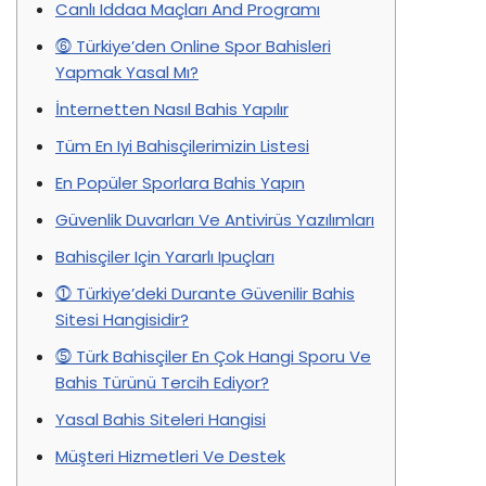
Canlı Iddaa Maçları And Programı
⓺ Türkiye’den Online Spor Bahisleri
Yapmak Yasal Mı?
İnternetten Nasıl Bahis Yapılır
Tüm En Iyi Bahisçilerimizin Listesi
En Popüler Sporlara Bahis Yapın
Güvenlik Duvarları Ve Antivirüs Yazılımları
Bahisçiler Için Yararlı Ipuçları
⓵ Türkiye’deki Durante Güvenilir Bahis
Sitesi Hangisidir?
⓹ Türk Bahisçiler En Çok Hangi Sporu Ve
Bahis Türünü Tercih Ediyor?
Yasal Bahis Siteleri Hangisi
Müşteri Hizmetleri Ve Destek