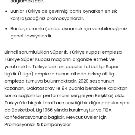
sağlamaktadır.
Bunlar Türkiye’de çevrimiçi bahis oynarken en sık
karşılaşacağınız promosyonlardır.
Bunlar, sorumlu şekilde oynamak için verebileceğimiz
genel tavsiyelerdir.
Birincil sorumlulukları Süper Ik, Türkiye Kupası empieza
Türkiye Süper Kupası maçlarını organize etmek ve
yürütmektir. Türkiye’deki en popüler futbol ligi Süper
Lig’dir (1 Liga) empieza bunun altında birkaç alt lig
empieza turnuva bulunmaktadır. 2020 sezonunun
kazananı, Galatasaray ile 84 puanla berabere kaldıktan
sonra sağlam bir performans sergileyen Beşiktaş oldu.
Türkiye’de birçok taraftarın sevdiği bir diğer popüler spor
da Basketbol. Lig 1966 yılında kurulmuştur ve FIBA
konfederasyonuna bağlıdır. Mevcut Üyeler İçin
Promosyonlar & Kampanyalar