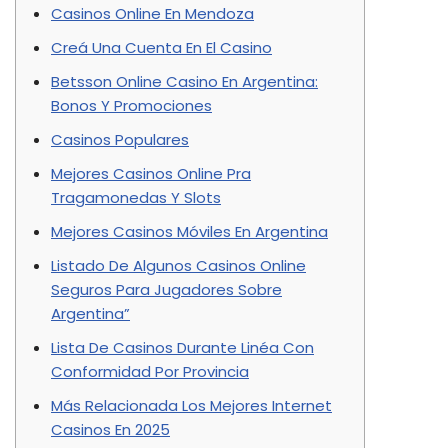
Casinos Online En Mendoza
Creá Una Cuenta En El Casino
Betsson Online Casino En Argentina:
Bonos Y Promociones
Casinos Populares
Mejores Casinos Online Pra
Tragamonedas Y Slots
Mejores Casinos Móviles En Argentina
Listado De Algunos Casinos Online
Seguros Para Jugadores Sobre
Argentina”
Lista De Casinos Durante Linéa Con
Conformidad Por Provincia
Más Relacionada Los Mejores Internet
Casinos En 2025