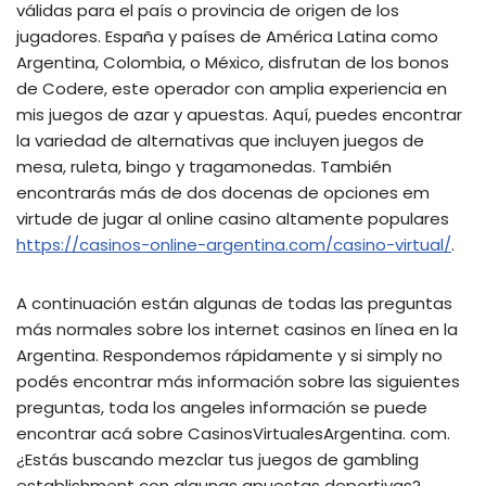
válidas para el país o provincia de origen de los
jugadores. España y países de América Latina como
Argentina, Colombia, o México, disfrutan de los bonos
de Codere, este operador con amplia experiencia en
mis juegos de azar y apuestas. Aquí, puedes encontrar
la variedad de alternativas que incluyen juegos de
mesa, ruleta, bingo y tragamonedas. También
encontrarás más de dos docenas de opciones em
virtude de jugar al online casino altamente populares
https://casinos-online-argentina.com/casino-virtual/
.
A continuación están algunas de todas las preguntas
más normales sobre los internet casinos en línea en la
Argentina. Respondemos rápidamente y si simply no
podés encontrar más información sobre las siguientes
preguntas, toda los angeles información se puede
encontrar acá sobre CasinosVirtualesArgentina. com.
¿Estás buscando mezclar tus juegos de gambling
establishment con algunas apuestas deportivas?