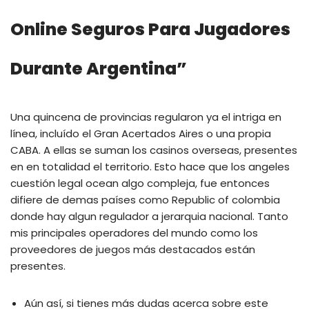
Online Seguros Para Jugadores
Durante Argentina”
Una quincena de provincias regularon ya el intriga en
línea, incluído el Gran Acertados Aires o una propia
CABA. A ellas se suman los casinos overseas, presentes
en en totalidad el territorio. Esto hace que los angeles
cuestión legal ocean algo compleja, fue entonces
difiere de demas países como Republic of colombia
donde hay algun regulador a jerarquia nacional. Tanto
mis principales operadores del mundo como los
proveedores de juegos más destacados están
presentes.
Aún así, si tienes más dudas acerca sobre este