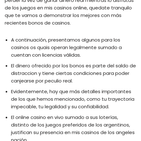
perder la vez de ganar dinero real mientras lo disfrutás
de los juegos en mis casinos online, quedate tranquilo
que te vamos a demonstrar los mejores con más
recientes bonos de casinos.
A continuación, presentamos algunos para los
casinos os quais operan legalmente sumado a
cuentan con licencias válidas.
El dinero ofrecido por los bonos es parte del saldo de
distraccion y tiene ciertas condiciones para poder
canjearse por peculio real.
Evidentemente, hay que más detalles importantes
de los que hemos mencionado, como tu trayectoria
impecable, tu legalidad y su confiabilidad.
El online casino en vivo sumado a sus loterías,
distinto de los juegos preferidos de los argentinos,
justifican su presencia en mis casinos de los angeles
nación.