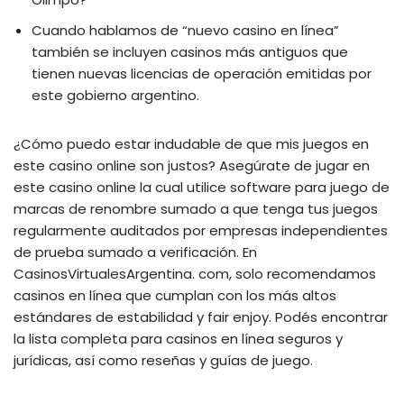
Cuando hablamos de “nuevo casino en línea”
también se incluyen casinos más antiguos que
tienen nuevas licencias de operación emitidas por
este gobierno argentino.
¿Cómo puedo estar indudable de que mis juegos en
este casino online son justos? Asegúrate de jugar en
este casino online la cual utilice software para juego de
marcas de renombre sumado a que tenga tus juegos
regularmente auditados por empresas independientes
de prueba sumado a verificación. En
CasinosVirtualesArgentina. com, solo recomendamos
casinos en línea que cumplan con los más altos
estándares de estabilidad y fair enjoy. Podés encontrar
la lista completa para casinos en línea seguros y
jurídicas, así como reseñas y guías de juego.