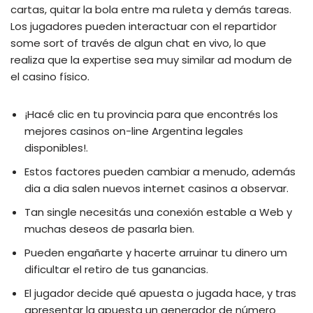
cartas, quitar la bola entre ma ruleta y demás tareas.
Los jugadores pueden interactuar con el repartidor
some sort of través de algun chat en vivo, lo que
realiza que la expertise sea muy similar ad modum de
el casino físico.
¡Hacé clic en tu provincia para que encontrés los
mejores casinos on-line Argentina legales
disponibles!.
Estos factores pueden cambiar a menudo, además
dia a dia salen nuevos internet casinos a observar.
Tan single necesitás una conexión estable a Web y
muchas deseos de pasarla bien.
Pueden engañarte y hacerte arruinar tu dinero um
dificultar el retiro de tus ganancias.
El jugador decide qué apuesta o jugada hace, y tras
apresentar la apuesta un generador de número