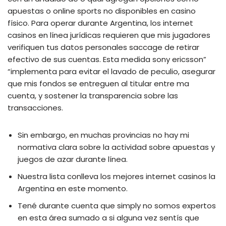
apuestas o online sports no disponibles en casino
físico. Para operar durante Argentina, los internet
casinos en línea jurídicas requieren que mis jugadores
verifiquen tus datos personales saccage de retirar
efectivo de sus cuentas. Esta medida sony ericsson”
“implementa para evitar el lavado de peculio, asegurar
que mis fondos se entreguen al titular entre ma
cuenta, y sostener la transparencia sobre las
transacciones.
Sin embargo, en muchas provincias no hay mi
normativa clara sobre la actividad sobre apuestas y
juegos de azar durante línea.
Nuestra lista conlleva los mejores internet casinos la
Argentina en este momento.
Tené durante cuenta que simply no somos expertos
en esta área sumado a si alguna vez sentís que