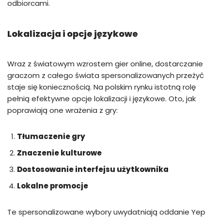
odbiorcami.
Lokalizacja i opcje językowe
Wraz z światowym wzrostem gier online, dostarczanie
graczom z całego świata spersonalizowanych przeżyć
staje się koniecznością. Na polskim rynku istotną rolę
pełnią efektywne opcje lokalizacji i językowe. Oto, jak
poprawiają one wrażenia z gry:
Tłumaczenie gry
Znaczenie kulturowe
Dostosowanie interfejsu użytkownika
Lokalne promocje
Te spersonalizowane wybory uwydatniają oddanie Yep