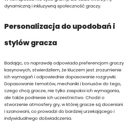
dynamiczną i inkluzywną społeczność graczy.
Personalizacja do upodobań i
stylów gracza
Badając, co naprawdę odpowiada preferencjom graczy
kasynowych, stwierdziłem, że kluczem jest zrozumienie
ich wymagań i odpowiednie dopasowanie rozgrywki.
Dopasowanie tematów, mechaniki i bonusów do tego,
czego chcą gracze, nie tylko zaspokoi ich wymagania,
ale także podniesie ich uczestnictwo. Chodzi o
stworzenie atmosfery gry, w której gracze są doceniani
i szanowani, co prowadzi do bardziej urzekającego i
indywidualnego doświadczenia.