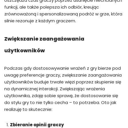
oszczędza czas graczy poprzez usunięcie niechcianych
funkcji, ale także polepsza ich odbiór, kreując
zrównoważoną i spersonalizowaną podróż w grze, która
silnie rezonuje z każdym graczem.
Zwiększanie zaangażowania
użytkowników
Podczas gdy dostosowywanie wrażeń z gry bierze pod
uwagę preferencje graczy, zwiększanie zaangażowania
użytkowników buduje trwałe więzi poprzez skupienie się
na dynamicznej interakcji. Zwiększając wrażenia
użytkownika, zdaję sobie sprawę, że dostosowanie się
do stylu gry to nie tylko cecha – to potrzeba. Oto jak
realizuję to skutecznie:
Zbieranie opinii graczy