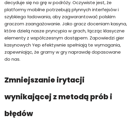
decyduje się na grę w podróży. Oczywiste jest, że
platformy mobilne potrzebują płynnych interfejsów i
szybkiego ładowania, aby zagwarantować polskim
graczom zaangażowanie. Jako gracz doceniam kasyna,
które dzielą nasze pryncypia w grach, łącząc klasyczne
elementy z współczesnym dostępem. Zapowiedzi gier
kasynowych Yep efektywnie spełniają te wymagania,
zapewniając, że gramy w gry naprawdę dopasowane
do nas.
Zmniejszanie irytacji
wynikającej z metodą prób i
błędów