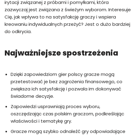
irytacji związanej z próbami i pomyłkami, która
zazwyczaj jest związana z świeżym wyborom. Interesuje
Cię, jak wpływa to na satysfakcję graczy i wspiera
kreowaniu indywidualnych przeżyć? Jest o dużo bardziej
do odkrycia.
Najważniejsze spostrzeżenia
Dzięki zapowiedziom gier polscy gracze mogą
przetestować je bez zagrożenia finansowego, co
zwiększa ich satysfakcję i pozwala im dokonywać
świadome decyzje.
Zapowiedzi usprawniają proces wyboru,
oszczędzając czas polskim graczom, podkreślając
właściwości i tematykę gry.
Gracze mogą szybko odnaleźć gry odpowiadające