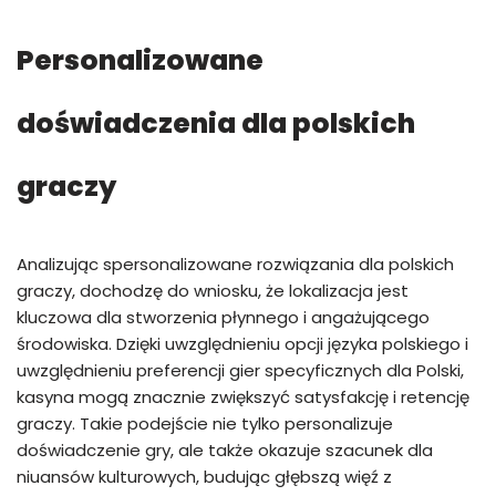
Personalizowane
doświadczenia dla polskich
graczy
Analizując spersonalizowane rozwiązania dla polskich
graczy, dochodzę do wniosku, że lokalizacja jest
kluczowa dla stworzenia płynnego i angażującego
środowiska. Dzięki uwzględnieniu opcji języka polskiego i
uwzględnieniu preferencji gier specyficznych dla Polski,
kasyna mogą znacznie zwiększyć satysfakcję i retencję
graczy. Takie podejście nie tylko personalizuje
doświadczenie gry, ale także okazuje szacunek dla
niuansów kulturowych, budując głębszą więź z