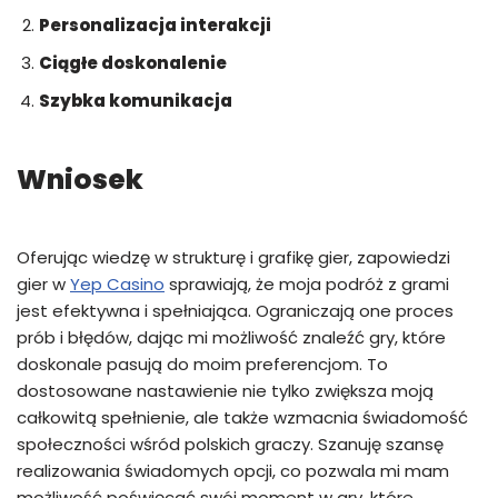
Personalizacja interakcji
Ciągłe doskonalenie
Szybka komunikacja
Wniosek
Oferując wiedzę w strukturę i grafikę gier, zapowiedzi
gier w
Yep Casino
sprawiają, że moja podróż z grami
jest efektywna i spełniająca. Ograniczają one proces
prób i błędów, dając mi możliwość znaleźć gry, które
doskonale pasują do moim preferencjom. To
dostosowane nastawienie nie tylko zwiększa moją
całkowitą spełnienie, ale także wzmacnia świadomość
społeczności wśród polskich graczy. Szanuję szansę
realizowania świadomych opcji, co pozwala mi mam
możliwość poświęcać swój moment w gry, które