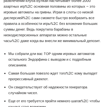
развлечений клуба Вулкан насчитывает более 2000
азартных игр%2C основная половины из которых – это
игровые автоматы на гривны. Играя в слоты со низкой
дисперсией%2C сами сможете быстро вообразить все
правила а особенности игры%2C без вложения больших
суммы денег. Ведь покрутила барабаны в
низкодисперсионных аппаратах можно остальные
часы%2C даже когда вы внесли же минимальный депозит.
Мы собрали дли вас TOP одним игровых автоматов
остального Эндорфина с выводом и с подробным
описанием.
Самая большая повезло ждет того%2C кому выпадет
прогрессивный джекпот.
Он свидетельствует об надежности генератора
случайном чисел.
Еще от его требуется пройти немного шагов%2C чтобы
кэшаут стал возможен.