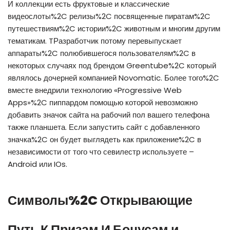
И коллекции есть фруктовые и классические
видеослоты%2C релизы%2C посвященные пиратам%2C
путешествиям%2C истории%2C животным и многим другим
тематикам. TРазработчик потому перевыпускает
аппараты%2C полюбившегося пользователям%2C в
некоторых случаях под брендом Greentube%2C который
являлось дочерней компанией Novomatic. Более того%2C
вместе внедрили технологию «Progressive Web
Apps»%2C пиппардом помощью которой невозможно
добавить значок сайта на рабочий пол вашего телефона
также планшета. Если запустить сайт с добавленного
значка%2C он будет выглядеть как приложение%2C в
независимости от того что севилестр используете –
Android или IOs.
Символы%2C Открывающие
Путь К Призам И Бонусам и