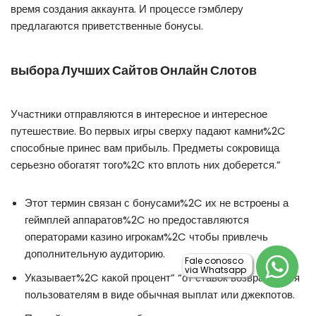
время создания аккаунта. И процессе гэмблеру
предлагаются приветственные бонусы.
выбора Лучших Сайтов Онлайн Слотов
Участники отправляются в интересное и интересное
путешествие. Во первых игры сверху падают камни%2C
способные принес вам прибыль. Предметы сокровища
серьезно обогатят того%2C кто вплоть них доберется.”
Этот термин связан с бонусами%2C их не встроены а
геймплей аппаратов%2C но предоставляются
операторами казино игрокам%2C чтобы привлечь
дополнительную аудиторию.
Fale conosco
via Whatsapp
Указывает%2C какой процент” “от ставок возвращается
пользователям в виде обычная выплат или джекпотов.