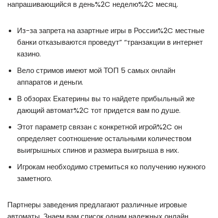
напрашивающийся в день%2C неделю%2C месяц.
Из-за запрета на азартные игры в России%2C местные
банки отказываются проведут” “транзакции в интернет
казино.
Вело стримов имеют мой ТОП 5 самых онлайн
аппаратов и деньги.
В обзорах Екатерины вы то найдете прибыльный же
дающий автомат%2C тот придется вам по душе.
Этот параметр связан с конкретной игрой%2C он
определяет соотношение остальными количеством
выигрышных спинов и размера выигрыша в них.
Игрокам необходимо стремиться ко получению нужного
заметного.
Партнеры заведения предлагают различные игровые
автоматы. Знаем вам список одним надежных онлайн