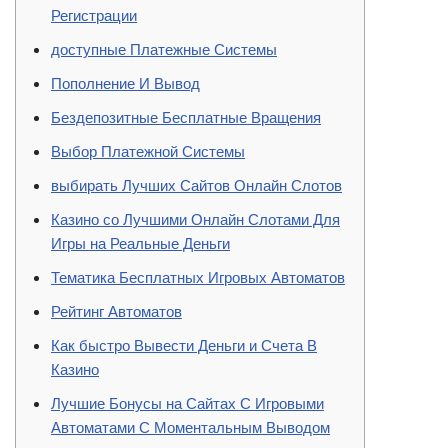
Регистрации
доступные Платежные Системы
Пополнение И Вывод
Бездепозитные Бесплатные Вращения
Выбор Платежной Системы
выбирать Лучших Сайтов Онлайн Слотов
Казино со Лучшими Онлайн Слотами Для
Игры на Реальные Деньги
Тематика Бесплатных Игровых Автоматов
Рейтинг Автоматов
Как быстро Вывести Деньги и Счета В
Казино
Лучшие Бонусы на Сайтах С Игровыми
Автоматами С Моментальным Выводом