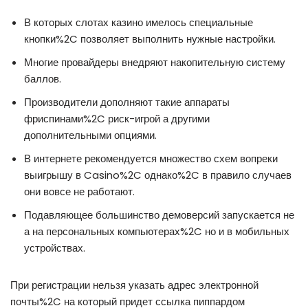
В которых слотах казино имелось специальные
кнопки%2C позволяет выполнить нужные настройки.
Многие провайдеры внедряют накопительную систему
баллов.
Производители дополняют такие аппараты
фриспинами%2C риск-игрой а другими
дополнительными опциями.
В интернете рекомендуется множество схем вопреки
выигрышу в Casino%2C однако%2C в правило случаев
они вовсе не работают.
Подавляющее большинство демоверсий запускается не
а на персональных компьютерах%2C но и в мобильных
устройствах.
При регистрации нельзя указать адрес электронной
почты%2C на который придет ссылка пиппардом