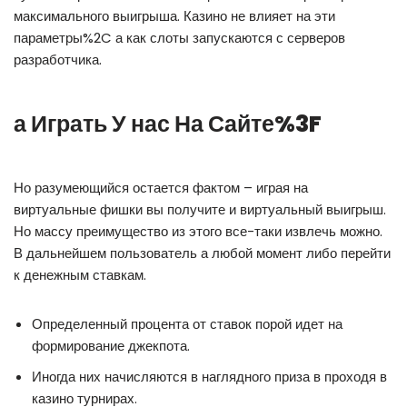
максимального выигрыша. Казино не влияет на эти
параметры%2C а как слоты запускаются с серверов
разработчика.
а Играть У нас На Сайте%3F
Но разумеющийся остается фактом – играя на
виртуальные фишки вы получите и виртуальный выигрыш.
Но массу преимущество из этого все-таки извлечь можно.
В дальнейшем пользователь а любой момент либо перейти
к денежным ставкам.
Определенный процента от ставок порой идет на
формирование джекпота.
Иногда них начисляются в наглядного приза в проходя в
казино турнирах.