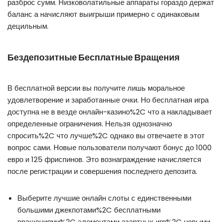
разброс сумм. Низковолатильные аппараты гораздо держат
баланс а начисляют выигрыши примерно с одинаковым
децильным.
Бездепозитные Бесплатные Вращения
В бесплатной версии вы получите лишь моральное
удовлетворение и заработанные очки. Но бесплатная игра
доступна не в везде онлайн-казино%2C что а накладывает
определенные ограничения. Нельзя однозначно
спросить%2C что лучше%2C однако вы отвечаете в этот
вопрос сами. Новые пользователи получают бонус до 1000
евро и 125 фриспинов. Это вознаграждение начисляется
после регистрации и совершения последнего депозита.
Выберите лучшие онлайн слоты с единственными
большими джекпотами%2C бесплатными
вращениями%2C элементами азартных игр%2C новыми