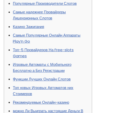
Популярные Производители Слотов
Самые надежнее Провайдеры
Лицензионных Слотов
Казино Зажигания
Самые Популярные Онлайн Аппараты
Play’n Go
Топ-5 Провайдеров На Free-slots
Games
Игровые Автоматы с Мобильного
Бесплатно а Без Регистрации
Функции Лучших Онлайн Слотов
Топ новых Игровых Автоматов них
Стримеров
Рекомендуемые Онлайн-казино
можно Ли Выиграть настоящие Деньги В