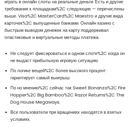
играть в онлайн слоты на реальные деньги. Есть и другие
требования к площадкам%2C следующие — перечислены
выше. Visa%2C MasterCard%2C Maestro и другие вида
карточек%2C выпущенные банками. Онлайн казино с
быстрым выводом денежек на карту поддерживал
пластиковые и виртуальные методы платежа.
Не следует фиксироваться и одном слоте%2C когда он
не выдаст прибыльную игровую ситуацию.
По логике вещей%2C более высокого процент
гарантирует самый выигрыш.
По но мнению%2C сейчас так Sweet Bonanza%2C Fire
Hopper%2C Big Bamboo%2C Razor Returns%2C The
Dog House Megaways.
Все пользователи при вращениях находятся в взятых
условиях.