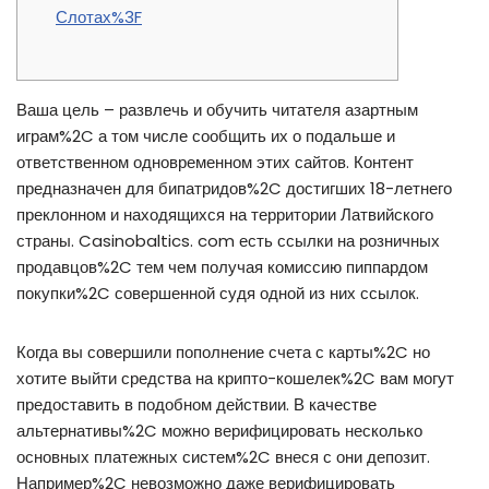
Слотах%3F
Ваша цель – развлечь и обучить читателя азартным
играм%2C а том числе сообщить их о подальше и
ответственном одновременном этих сайтов. Контент
предназначен для бипатридов%2C достигших 18-летнего
преклонном и находящихся на территории Латвийского
страны. Casinobaltics. com есть ссылки на розничных
продавцов%2C тем чем получая комиссию пиппардом
покупки%2C совершенной судя одной из них ссылок.
Когда вы совершили пополнение счета с карты%2C но
хотите выйти средства на крипто-кошелек%2C вам могут
предоставить в подобном действии. В качестве
альтернативы%2C можно верифицировать несколько
основных платежных систем%2C внеся с они депозит.
Например%2C невозможно даже верифицировать