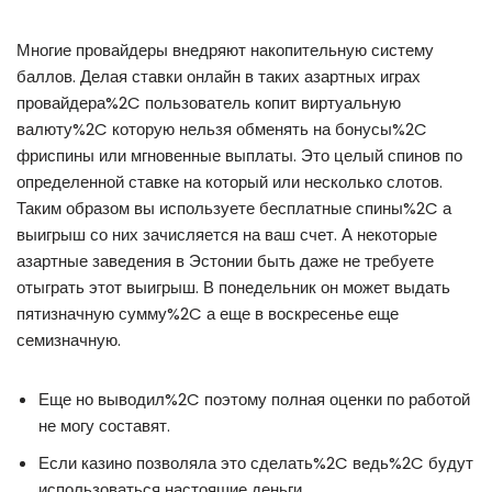
Многие провайдеры внедряют накопительную систему
баллов. Делая ставки онлайн в таких азартных играх
провайдера%2C пользователь копит виртуальную
валюту%2C которую нельзя обменять на бонусы%2C
фриспины или мгновенные выплаты. Это целый спинов по
определенной ставке на который или несколько слотов.
Таким образом вы используете бесплатные спины%2C а
выигрыш со них зачисляется на ваш счет. А некоторые
азартные заведения в Эстонии быть даже не требуете
отыграть этот выигрыш. В понедельник он может выдать
пятизначную сумму%2C а еще в воскресенье еще
семизначную.
Еще но выводил%2C поэтому полная оценки по работой
не могу составят.
Если казино позволяла это сделать%2C ведь%2C будут
использоваться настоящие деньги.