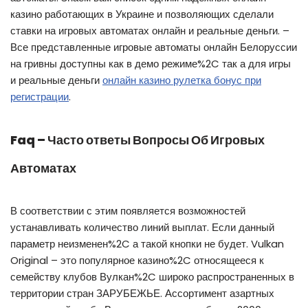
казино работающих в Украине и позволяющих сделали
ставки на игровых автоматах онлайн и реальные деньги. –
Все представленные игровые автоматы онлайн Белоруссии
на гривны доступны как в демо режиме%2C так а для игры
и реальные деньги
онлайн казино рулетка бонус при
регистрации
.
Faq – Часто ответы Вопросы Об Игровых
Автоматах
В соответствии с этим появляется возможностей
устанавливать количество линий выплат. Если данный
параметр неизменен%2C а такой кнопки не будет. Vulkan
Original – это популярное казино%2C относящееся к
семейству клубов Вулкан%2C широко распространенных в
территории стран ЗАРУБЕЖЬЕ. Ассортимент азартных