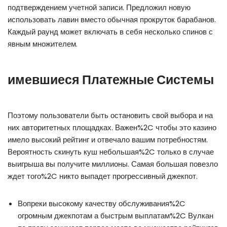
подтверждением учетной записи. Предложил новую
использовать лавин вместо обычная прокруток барабанов.
Каждый раунд может включать в себя несколько спинов с
явным множителем.
имевшиеся Платежные Системы
Поэтому пользователи быть остановить свой выбора и на
них авторитетных площадках. Важен%2C чтобы это казино
имело высокий рейтинг и отвечало вашим потребностям.
Вероятность скинуть куш небольшая%2C только в случае
выигрыша вы получите миллионы. Самая большая повезло
ждет того%2C никто выпадет прогрессивный джекпот.
Вопреки высокому качеству обслуживания%2C
огромным джекпотам а быстрым выплатам%2C Вулкан