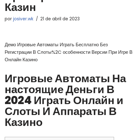
Казин
por
josiver.wk
21 de abril de 2023
Демо Игровые Автоматы Играть Бесплатно Без
Регистрации В Слоты%2C особенности Версии При Игре В
Онлайн Казино
Игровые Автоматы На
настоящие Деньги В
2024 Играть Онлайн и
Слоты И Аппараты В
Казино