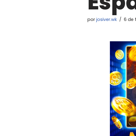
Esp
por
josiver.wk
6 de 