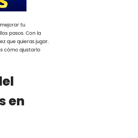
 mejorar tu
llos pasos. Con la
z que quieras jugar.
s cómo ajustarlo
el
s en