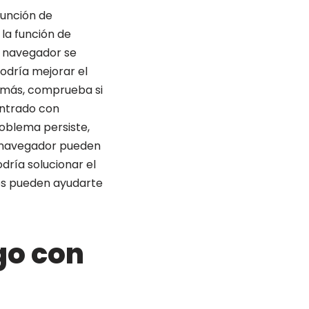
función de
 la función de
l navegador se
podría mejorar el
emás, comprueba si
ntrado con
roblema persiste,
l navegador pueden
dría solucionar el
sos pueden ayudarte
go con