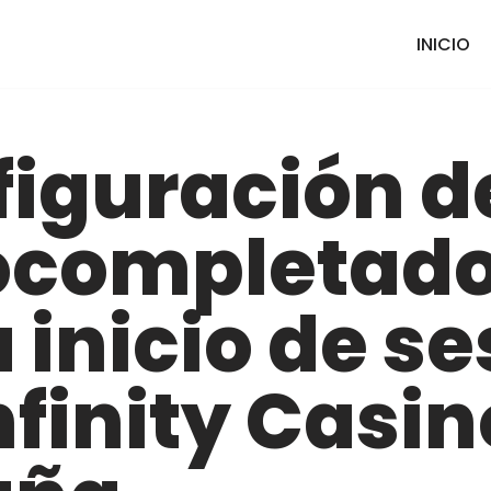
INICIO
iguración d
ocompletad
 inicio de se
nfinity Casin