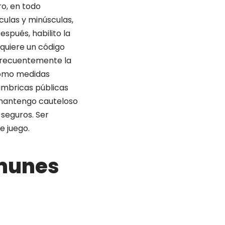
o, en todo
culas y minúsculas,
espués, habilito la
equiere un código
 frecuentemente la
 tomo medidas
lámbricas públicas
e mantengo cauteloso
 seguros. Ser
e juego.
omunes