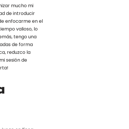
imizar mucho mi
ad de introducir
 de enfocarme en el
tiempo valioso, lo
demás, tengo una
rdadas de forma
ca, reduzco la
 mi sesión de
rta!
a