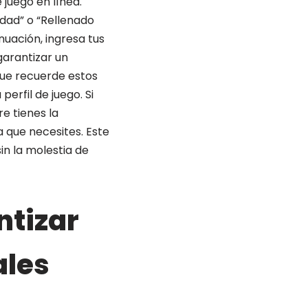
juego en línea.
idad” o “Rellenado
uación, ingresa tus
arantizar un
ue recuerde estos
erfil de juego. Si
e tienes la
a que necesites. Este
in la molestia de
tizar
ales