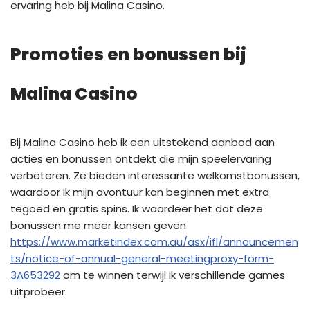
ervaring heb bij Malina Casino.
Promoties en bonussen bij
Malina Casino
Bij Malina Casino heb ik een uitstekend aanbod aan
acties en bonussen ontdekt die mijn speelervaring
verbeteren. Ze bieden interessante welkomstbonussen,
waardoor ik mijn avontuur kan beginnen met extra
tegoed en gratis spins. Ik waardeer het dat deze
bonussen me meer kansen geven
https://www.marketindex.com.au/asx/ifl/announcemen
ts/notice-of-annual-general-meetingproxy-form-
3A653292
om te winnen terwijl ik verschillende games
uitprobeer.