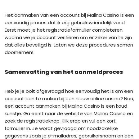
Het aanmaken van een account bij Malina Casino is een
eenvoudig proces dat ik erg gebruiksvriendelijk vond.
Eerst moet je het registratieformulier completeren,
waarna we je account verifiëren om er zeker van te zijn
dat alles beveiligd is. Laten we deze procedures samen
doornemen!
Samenvatting van het aanmeldproces
Heb je je ooit afgevraagd hoe eenvoudig het is om een
account aan te maken bij een nieuw online casino? Nou,
een account aanmaken bij Malina Casino is een koud
kunstje. Ga eerst naar de website van Malina Casino en
zoek de registratieknop. Klik erop en vul een kort
formulier in. Je wordt gevraagd om noodzakelijke
gegevens zoals je e-mailadres, gebruikersnaam en een