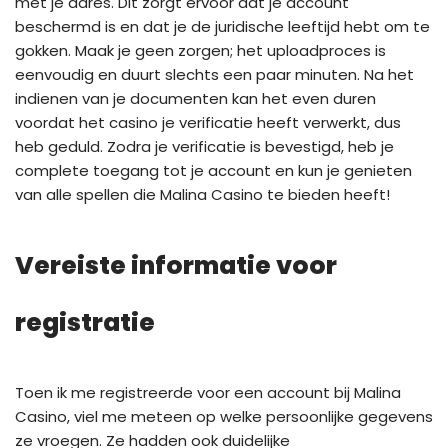
met je adres. Dit zorgt ervoor dat je account
beschermd is en dat je de juridische leeftijd hebt om te
gokken. Maak je geen zorgen; het uploadproces is
eenvoudig en duurt slechts een paar minuten. Na het
indienen van je documenten kan het even duren
voordat het casino je verificatie heeft verwerkt, dus
heb geduld. Zodra je verificatie is bevestigd, heb je
complete toegang tot je account en kun je genieten
van alle spellen die Malina Casino te bieden heeft!
Vereiste informatie voor
registratie
Toen ik me registreerde voor een account bij Malina
Casino, viel me meteen op welke persoonlijke gegevens
ze vroegen. Ze hadden ook duidelijke