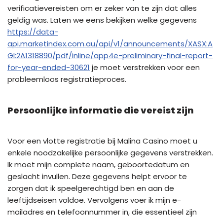
verificatievereisten om er zeker van te zijn dat alles
geldig was. Laten we eens bekijken welke gegevens
https://data-
api.marketindex.com.au/api/v1/announcements/XASX:A
GI:2A1318890/pdf/inline/app4e-preliminary-final-report-
for-year-ended-30621
je moet verstrekken voor een
probleemloos registratieproces.
Persoonlijke informatie die vereist zijn
Voor een vlotte registratie bij Malina Casino moet u
enkele noodzakelijke persoonlijke gegevens verstrekken.
Ik moet mijn complete naam, geboortedatum en
geslacht invullen. Deze gegevens helpt ervoor te
zorgen dat ik speelgerechtigd ben en aan de
leeftijdseisen voldoe. Vervolgens voer ik mijn e-
mailadres en telefoonnummer in, die essentieel zijn