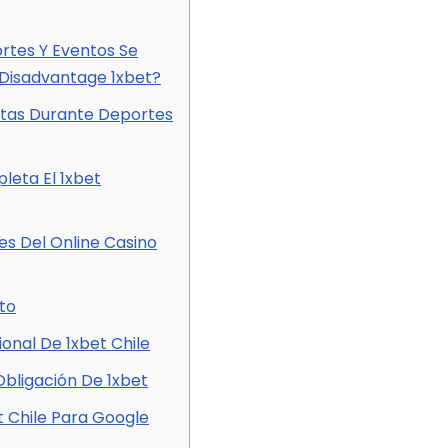
tes Y Eventos Se
Disadvantage 1xbet?
stas Durante Deportes
eta El 1xbet
es Del Online Casino
to
onal De 1xbet Chile
Obligación De 1xbet
t Chile Para Google