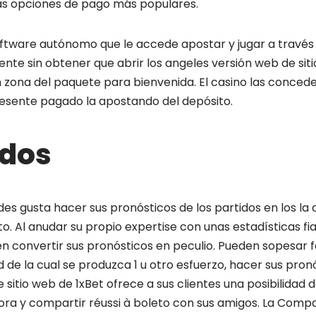
nas opciones de pago más populares.
oftware autónomo que le accede apostar y jugar a través 
nte sin obtener que abrir los angeles versión web de sitio
 zona del paquete para bienvenida. El casino las conc
esente pagado la apostando del depósito.
ados
 des gusta hacer sus pronósticos de los partidos en los la 
o. Al anudar su propio expertise con unas estadísticas fia
convertir sus pronósticos en peculio. Pueden sopesar f
 de la cual se produzca 1 u otro esfuerzo, hacer sus pron
 sitio web de 1xBet ofrece a sus clientes una posibilidad d
a y compartir réussi à boleto con sus amigos. La Comp