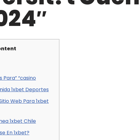
024″
ntent
s Para” “casino
nida 1xbet Deportes
Sitio Web Para 1xbet
nea 1xbet Chile
se En 1xbet?