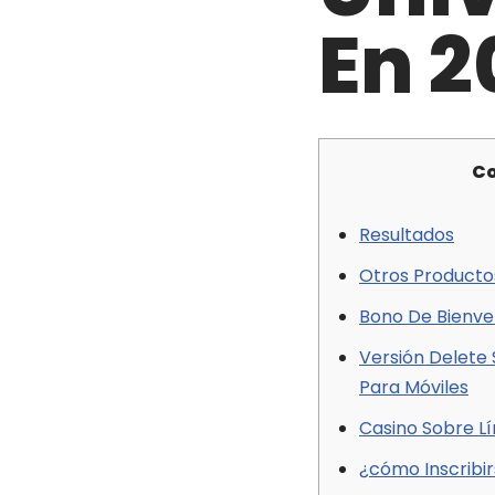
En 2
Co
Resultados
Otros Producto
Bono De Bienve
Versión Delete 
Para Móviles
Casino Sobre Lí
¿cómo Inscribir