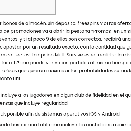
bonos de almacén, sin deposito, freespins y otras oferta
na de promociones va a abrir la pestaña “Promos” en un sitio 
eventos, y si al poco 9 de ellos son correctos, recibirá u
o, apostar por un resultado exacto, con la cantidad que
son correctas. La opción Multi Survive es en realidad la mi
, fuorch? que puede ver varios partidos al mismo tiempo
ara ésas que quieran maximizar las probabilidades sumado
ente útil.
 incluye a los jugadores en algun club de fidelidad en el 
nsas que incluye regularidad.
disponible afin de sistemas operativos iOS y Android.
uede buscar una tabla que incluye las cantidades mínima