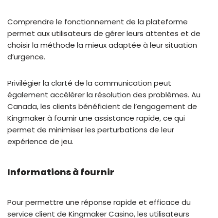
Comprendre le fonctionnement de la plateforme
permet aux utilisateurs de gérer leurs attentes et de
choisir la méthode la mieux adaptée à leur situation
d’urgence.
Privilégier la clarté de la communication peut
également accélérer la résolution des problèmes. Au
Canada, les clients bénéficient de l’engagement de
Kingmaker à fournir une assistance rapide, ce qui
permet de minimiser les perturbations de leur
expérience de jeu.
Informations à fournir
Pour permettre une réponse rapide et efficace du
service client de Kingmaker Casino, les utilisateurs