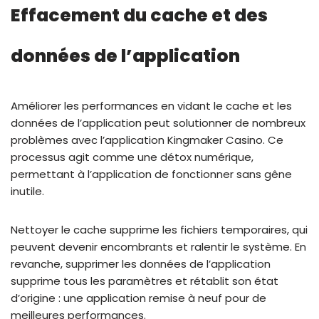
Effacement du cache et des
données de l’application
Améliorer les performances en vidant le cache et les
données de l’application peut solutionner de nombreux
problèmes avec l’application Kingmaker Casino. Ce
processus agit comme une détox numérique,
permettant à l’application de fonctionner sans gêne
inutile.
Nettoyer le cache supprime les fichiers temporaires, qui
peuvent devenir encombrants et ralentir le système. En
revanche, supprimer les données de l’application
supprime tous les paramètres et rétablit son état
d’origine : une application remise à neuf pour de
meilleures performances.