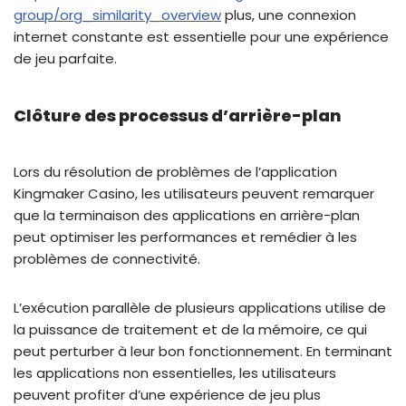
group/org_similarity_overview
plus, une connexion
internet constante est essentielle pour une expérience
de jeu parfaite.
Clôture des processus d’arrière-plan
Lors du résolution de problèmes de l’application
Kingmaker Casino, les utilisateurs peuvent remarquer
que la terminaison des applications en arrière-plan
peut optimiser les performances et remédier à les
problèmes de connectivité.
L’exécution parallèle de plusieurs applications utilise de
la puissance de traitement et de la mémoire, ce qui
peut perturber à leur bon fonctionnement. En terminant
les applications non essentielles, les utilisateurs
peuvent profiter d’une expérience de jeu plus