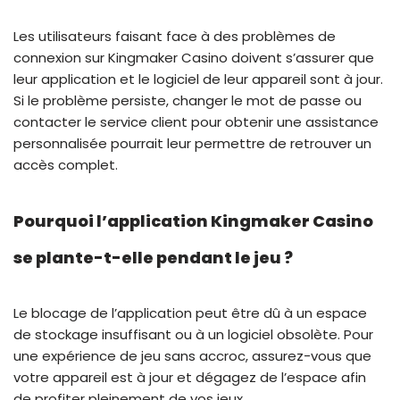
Les utilisateurs faisant face à des problèmes de
connexion sur Kingmaker Casino doivent s’assurer que
leur application et le logiciel de leur appareil sont à jour.
Si le problème persiste, changer le mot de passe ou
contacter le service client pour obtenir une assistance
personnalisée pourrait leur permettre de retrouver un
accès complet.
Pourquoi l’application Kingmaker Casino
se plante-t-elle pendant le jeu ?
Le blocage de l’application peut être dû à un espace
de stockage insuffisant ou à un logiciel obsolète. Pour
une expérience de jeu sans accroc, assurez-vous que
votre appareil est à jour et dégagez de l’espace afin
de profiter pleinement de vos jeux.