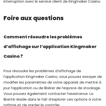
interruption avec le service client de Kingmaker Casino.
Foire aux questions
Comment résoudre les problèmes
d’affichage sur l’application Kingmaker
Casino ?
Pour résoudre les problèmes d’affichage de
l’application Kingmaker Casino, vous pouvez essayer de
modifier les paramètres de votre appareil, de mettre à
jour l’application ou de libérer de l’espace de stockage.
Vous pouvez également contacter l’assistance. La
liberté réside dans le fait d’explorer ces options à votre
rythme et de garder le contrôle.