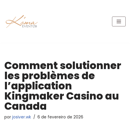
Pular
para
o
conteúdo
Comment solutionner
les problèmes de
l’application
Kingmaker Casino au
Canada
por
josiver.wk
6 de fevereiro de 2026