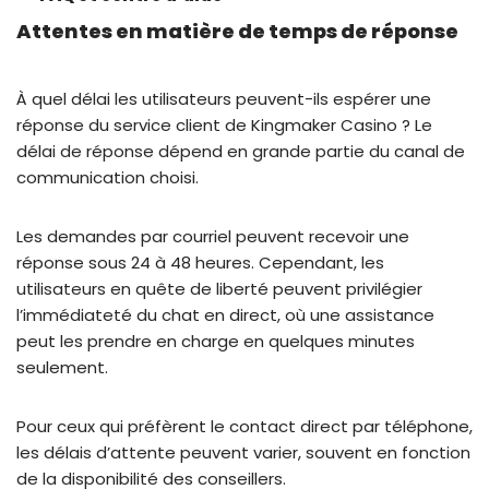
Attentes en matière de temps de réponse
À quel délai les utilisateurs peuvent-ils espérer une
réponse du service client de Kingmaker Casino ? Le
délai de réponse dépend en grande partie du canal de
communication choisi.
Les demandes par courriel peuvent recevoir une
réponse sous 24 à 48 heures. Cependant, les
utilisateurs en quête de liberté peuvent privilégier
l’immédiateté du chat en direct, où une assistance
peut les prendre en charge en quelques minutes
seulement.
Pour ceux qui préfèrent le contact direct par téléphone,
les délais d’attente peuvent varier, souvent en fonction
de la disponibilité des conseillers.