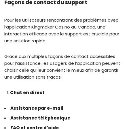
Façons de contact du support
Pour les utilisateurs rencontrant des problèmes avec
l’application Kingmaker Casino au Canada, une
interaction efficace avec le support est cruciale pour
une solution rapide.
Grâce aux multiples façons de contact accessibles
pour l’assistance, les usagers de l’application peuvent
choisir celle qui leur convient le mieux afin de garantir
une utilisation sans tracas.
Chat en direct
Assistance par e-mail
Assistance téléphonique
FAQ et centre d’aide