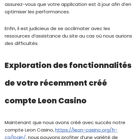
assurez-vous que votre application est à jour afin d’en
optimiser les performances.
Enfin, il est judicieux de se acclimater avec les
ressources d’assistance du site au cas où nous aurions
des difficultés.
Exploration des fonctionnalités
de votre récemment créé
compte Leon Casino
Maintenant que nous avons créé avec succès notre
compte Leon Casino,
https://leon-casino.org/fr-
ca/login/
, nous pouvons profiter d’une variété de