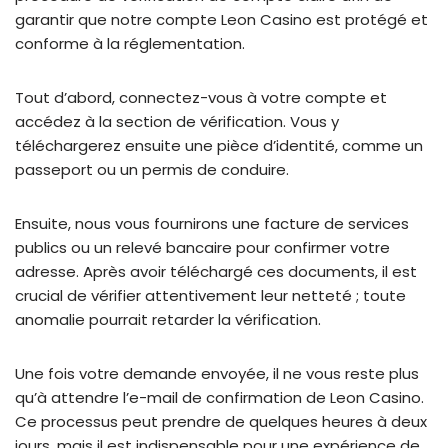
garantir que notre compte Leon Casino est protégé et
conforme à la réglementation.
Tout d’abord, connectez-vous à votre compte et
accédez à la section de vérification. Vous y
téléchargerez ensuite une pièce d’identité, comme un
passeport ou un permis de conduire.
Ensuite, nous vous fournirons une facture de services
publics ou un relevé bancaire pour confirmer votre
adresse. Après avoir téléchargé ces documents, il est
crucial de vérifier attentivement leur netteté ; toute
anomalie pourrait retarder la vérification.
Une fois votre demande envoyée, il ne vous reste plus
qu’à attendre l’e-mail de confirmation de Leon Casino.
Ce processus peut prendre de quelques heures à deux
jours, mais il est indispensable pour une expérience de