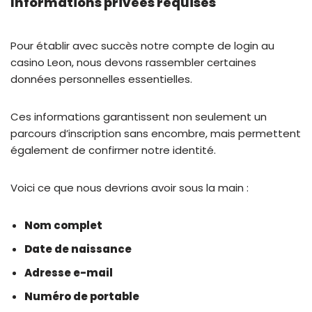
Informations privées requises
Pour établir avec succès notre compte de login au
casino Leon, nous devons rassembler certaines
données personnelles essentielles.
Ces informations garantissent non seulement un
parcours d’inscription sans encombre, mais permettent
également de confirmer notre identité.
Voici ce que nous devrions avoir sous la main :
Nom complet
Date de naissance
Adresse e-mail
Numéro de portable