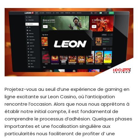
Projetez-vous au seuil d’une expérience de gaming en
ligne excitante sur Leon Casino, où l’anticipation
rencontre l’occasion. Alors que nous nous apprêtons à
établir notre initial compte, il est fondamental de
comprendre le processus d’adhésion. Quelques phases
importantes et une focalisation singulière aux
particularités nous faciliteront de profiter d’ une