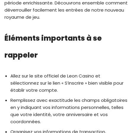
période enrichissante. Découvrons ensemble comment
déverrouiller facilement les entrées de notre nouveau
royaume de jeu.
Éléments importants à se
rappeler
Allez sur le site officiel de Leon Casino et
sélectionnez sur le lien « S’inscrire » bien visible pour
établir votre compte.
Remplissez avec exactitude les champs obligatoires
en y indiquant vos informations personnelles, telles
que votre identité, votre anniversaire et vos
coordonnées.
Organisez vos informations de transaction,