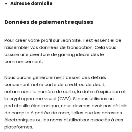
Adresse domicile
Données de paiement requises
Pour créer votre profil sur Leon Site, il est essentiel de
rassembler vos données de transaction. Cela vous
assure une aventure de gaming idéale dès le
commencement.
Nous aurons généralement besoin des détails
concernant notre carte de crédit ou de débit,
notamment le numéro de carte, la date d’expiration et
le cryptogramme visuel (CVV). Si nous utilisons un
portefeuille électronique, nous devrons avoir nos détails
de compte à portée de main, telles que les adresses
électroniques ou les noms d’utilisateur associés à ces
plateformes.