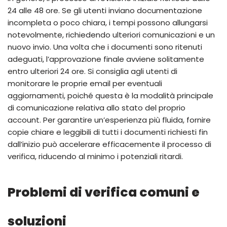
24 alle 48 ore. Se gli utenti inviano documentazione
incompleta o poco chiara, i tempi possono allungarsi
notevolmente, richiedendo ulteriori comunicazioni e un
nuovo invio. Una volta che i documenti sono ritenuti
adeguati, l’approvazione finale avviene solitamente
entro ulteriori 24 ore. Si consiglia agli utenti di
monitorare le proprie email per eventuali
aggiornamenti, poiché questa è la modalità principale
di comunicazione relativa allo stato del proprio
account. Per garantire un’esperienza più fluida, fornire
copie chiare e leggibili di tutti i documenti richiesti fin
dall’inizio può accelerare efficacemente il processo di
verifica, riducendo al minimo i potenziali ritardi.
Problemi di verifica comuni e
soluzioni