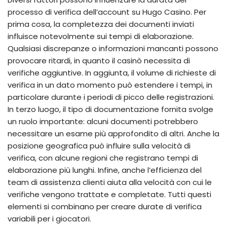
processo di verifica dell’account su Hugo Casino. Per
prima cosa, la completezza dei documenti inviati
influisce notevolmente sui tempi di elaborazione.
Qualsiasi discrepanze o informazioni mancanti possono
provocare ritardi, in quanto il casinò necessita di
verifiche aggiuntive. In aggiunta, il volume di richieste di
verifica in un dato momento può estendere i tempi, in
particolare durante i periodi di picco delle registrazioni.
In terzo luogo, il tipo di documentazione fornita svolge
un ruolo importante: alcuni documenti potrebbero
necessitare un esame più approfondito di altri. Anche la
posizione geografica può influire sulla velocità di
verifica, con alcune regioni che registrano tempi di
elaborazione più lunghi. Infine, anche l’efficienza del
team di assistenza clienti aiuta alla velocità con cui le
verifiche vengono trattate e completate. Tutti questi
elementi si combinano per creare durate di verifica
variabili per i giocatori.