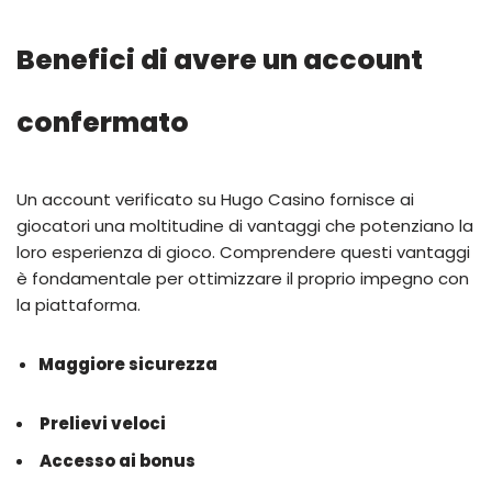
Benefici di avere un account
confermato
Un account verificato su Hugo Casino fornisce ai
giocatori una moltitudine di vantaggi che potenziano la
loro esperienza di gioco. Comprendere questi vantaggi
è fondamentale per ottimizzare il proprio impegno con
la piattaforma.
Maggiore sicurezza
Prelievi veloci
Accesso ai bonus