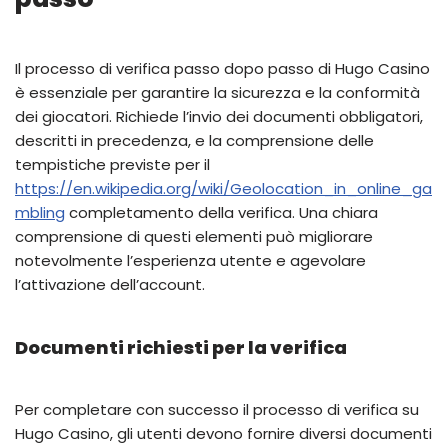
Il processo di verifica passo dopo passo di Hugo Casino
è essenziale per garantire la sicurezza e la conformità
dei giocatori. Richiede l’invio dei documenti obbligatori,
descritti in precedenza, e la comprensione delle
tempistiche previste per il
https://en.wikipedia.org/wiki/Geolocation_in_online_ga
mbling
completamento della verifica. Una chiara
comprensione di questi elementi può migliorare
notevolmente l’esperienza utente e agevolare
l’attivazione dell’account.
Documenti richiesti per la verifica
Per completare con successo il processo di verifica su
Hugo Casino, gli utenti devono fornire diversi documenti