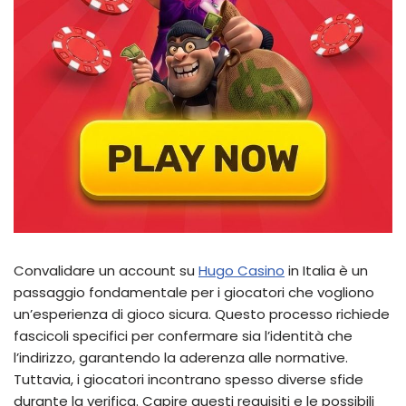
Convalidare un account su
Hugo Casino
in Italia è un
passaggio fondamentale per i giocatori che vogliono
un’esperienza di gioco sicura. Questo processo richiede
fascicoli specifici per confermare sia l’identità che
l’indirizzo, garantendo la aderenza alle normative.
Tuttavia, i giocatori incontrano spesso diverse sfide
durante la verifica. Capire questi requisiti e le possibili