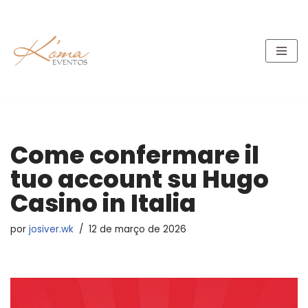
Pular
para
o
conteúdo
Come confermare il
tuo account su Hugo
Casino in Italia
por
josiver.wk
12 de março de 2026