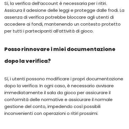
Sì, la verifica dell’account è necessaria per i ritiri.
Assicura il adesione delle leggi e protegge dalle frodi. La
assenza di verifica potrebbe bloccare agli utenti di
accedere ai fondi, mantenendo un contesto protetto
per tutti i partecipanti all’attività di gioco.
Posso rinnovare i miei documentazione
dopo la verifica?
Sì, i utenti possono modificare i propri documentazione
dopo la verifica. In ogni caso, è necessario avvisare
immediatamente il sala da gioco per assicurare il
conformità delle normative e assicurare il normale
gestione del conto, impedendo così possibili
inconvenienti con operazioni o ritiri prossimi.