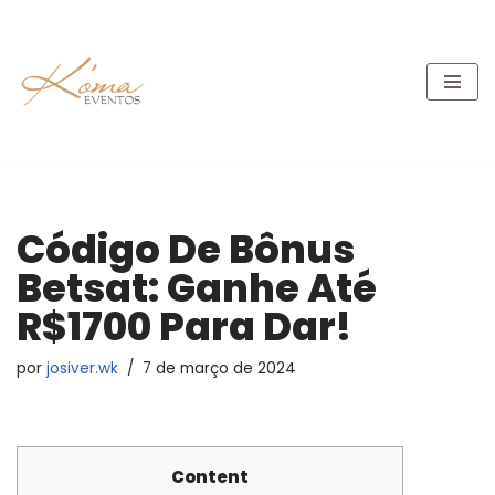
Pular
para
o
conteúdo
Código De Bônus
Betsat: Ganhe Até
R$1700 Para Dar!
por
josiver.wk
7 de março de 2024
Content