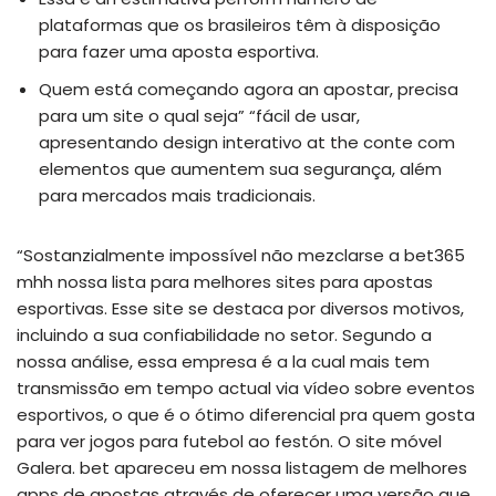
plataformas que os brasileiros têm à disposição
para fazer uma aposta esportiva.
Quem está começando agora an apostar, precisa
para um site o qual seja” “fácil de usar,
apresentando design interativo at the conte com
elementos que aumentem sua segurança, além
para mercados mais tradicionais.
“Sostanzialmente impossível não mezclarse a bet365
mhh nossa lista para melhores sites para apostas
esportivas. Esse site se destaca por diversos motivos,
incluindo a sua confiabilidade no setor. Segundo a
nossa análise, essa empresa é a la cual mais tem
transmissão em tempo actual via vídeo sobre eventos
esportivos, o que é o ótimo diferencial pra quem gosta
para ver jogos para futebol ao festón. O site móvel
Galera. bet apareceu em nossa listagem de melhores
apps de apostas através de oferecer uma versão que