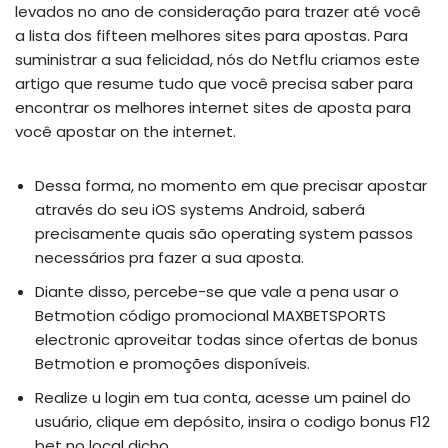
levados no ano de consideração para trazer até você
a lista dos fifteen melhores sites para apostas. Para
suministrar a sua felicidad, nós do Netflu criamos este
artigo que resume tudo que você precisa saber para
encontrar os melhores internet sites de aposta para
você apostar on the internet.
Dessa forma, no momento em que precisar apostar
através do seu iOS systems Android, saberá
precisamente quais são operating system passos
necessários pra fazer a sua aposta.
Diante disso, percebe-se que vale a pena usar o
Betmotion código promocional MAXBETSPORTS
electronic aproveitar todas since ofertas de bonus
Betmotion e promoções disponíveis.
Realize u login em tua conta, acesse um painel do
usuário, clique em depósito, insira o codigo bonus F12
bet no local dicho.