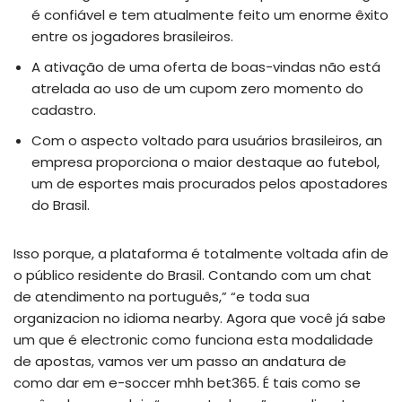
é confiável e tem atualmente feito um enorme êxito
entre os jogadores brasileiros.
A ativação de uma oferta de boas-vindas não está
atrelada ao uso de um cupom zero momento do
cadastro.
Com o aspecto voltado para usuários brasileiros, an
empresa proporciona o maior destaque ao futebol,
um de esportes mais procurados pelos apostadores
do Brasil.
Isso porque, a plataforma é totalmente voltada afin de
o público residente do Brasil. Contando com um chat
de atendimento na português,” “e toda sua
organizacion no idioma nearby. Agora que você já sabe
um que é electronic como funciona esta modalidade
de apostas, vamos ver um passo an andatura de
como dar em e-soccer mhh bet365. É tais como se