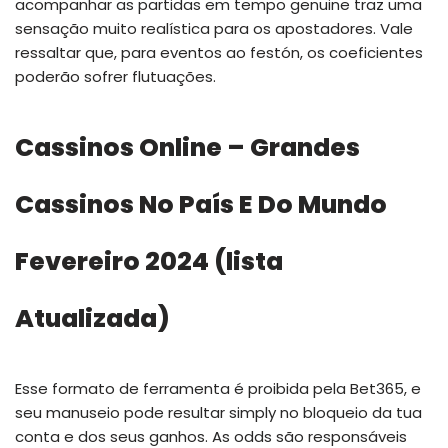
acompanhar as partidas em tempo genuine traz uma
sensação muito realística para os apostadores. Vale
ressaltar que, para eventos ao festón, os coeficientes
poderão sofrer flutuações.
Cassinos Online – Grandes
Cassinos No País E Do Mundo
Fevereiro 2024 (lista
Atualizada)
Esse formato de ferramenta é proibida pela Bet365, e
seu manuseio pode resultar simply no bloqueio da tua
conta e dos seus ganhos. As odds são responsáveis