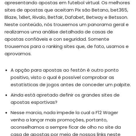
apresentando apostas em futebol virtual. Os melhores
sites de apostas que aceitam Pix são Betano, bet365,
Blaze, 1xBet, Rivalo, Betfair, Dafabet, Betway e Betsson.
Neste conteúdo, nós trouxemos um panorama geral e
realizamos uma análise detalhada de casas de
apostas confiáveis e con seguridad. Somente
trouxemos para o ranking sites que, de fato, usamos e
aprovamos.
A opção para apostas ao festón é outro ponto
positivo, visto o qual é possível comprobar as
estatísticas de jogos antes de conceder um palpite.
Ainda está apretado definir os grandes sites de
apostas esportivas?
Nesse marcia, nada impede la cual a F12 Wager
venha a lançar mais promoções, portanto,
aconselhamos a sempre ficar de olho no site da
casa de apostas por meio de nossos links neste