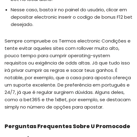
Nesse caso, basta ir no painel do usuário, clicar em
depositar electronic inserir o codigo de bonus F12 bet
desejado.
Sempre compruebe os Termos electronic Condições e
tente evitar aqueles sites com rollover muito alto,
pouco tempo para cumprir operating-system
requisitos ou exigência de odds altas. Já que tudo isso
irá privar cumprir as regras e sacar teus ganhos. É
notable, por exemplo, que a casa para aposta ofereça
um suporte excelente. De preferência em português e
24/7, já que é regular surgirem dúvidas. Alguns deles,
como a bet365 e the 1xBet, por exemplo, se destacam
simply no número de opções para apostar.
Perguntas Frequentes Sobre U Promocode