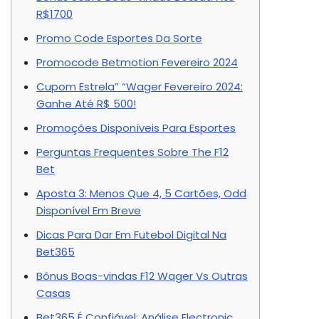
R$1700
Promo Code Esportes Da Sorte
Promocode Betmotion Fevereiro 2024
Cupom Estrela” “Wager Fevereiro 2024:
Ganhe Até R$ 500!
Promoções Disponíveis Para Esportes
Perguntas Frequentes Sobre The F12
Bet
Aposta 3: Menos Que 4, 5 Cartões, Odd
Disponível Em Breve
Dicas Para Dar Em Futebol Digital Na
Bet365
Bônus Boas-vindas F12 Wager Vs Outras
Casas
Bet365 É Confiável: Análise Electronic