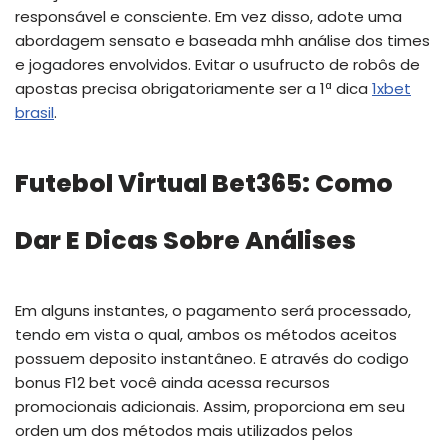
responsável e consciente. Em vez disso, adote uma
abordagem sensato e baseada mhh análise dos times
e jogadores envolvidos. Evitar o usufructo de robôs de
apostas precisa obrigatoriamente ser a 1ª dica
1xbet
brasil
.
Futebol Virtual Bet365: Como
Dar E Dicas Sobre Análises
Em alguns instantes, o pagamento será processado,
tendo em vista o qual, ambos os métodos aceitos
possuem deposito instantâneo. E através do codigo
bonus F12 bet você ainda acessa recursos
promocionais adicionais. Assim, proporciona em seu
orden um dos métodos mais utilizados pelos