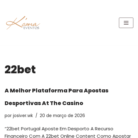
Pular
para
o
conteúdo
22bet
A Melhor Plataforma Para Apostas
Desportivas At The Casino
por
josiver.wk
20 de março de 2026
“22bet Portugal Aposte Em Desporto A Recurso
Financeiro Com A 22bet Online Content Como Apostar