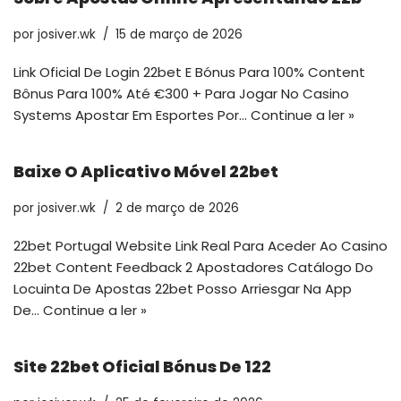
por
josiver.wk
15 de março de 2026
Link Oficial De Login 22bet E Bónus Para 100% Content
Bônus Para 100% Até €300 + Para Jogar No Casino
Systems Apostar Em Esportes Por…
Continue a ler »
Baixe O Aplicativo Móvel 22bet
por
josiver.wk
2 de março de 2026
22bet Portugal Website Link Real Para Aceder Ao Casino
22bet Content Feedback 2 Apostadores Catálogo Do
Locuinta De Apostas 22bet Posso Arriesgar Na App
De…
Continue a ler »
Site 22bet Oficial Bónus De 122